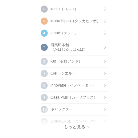
korko（コルコ）
kukka hippo（クッカヒッポ）
tenoé（テノエ）
河馬印本舗
（かばじるしほんぽ）
-0&（ゼロアンド）
Ciel（シエル）
innovator（イノベーター）
Casa Plus（カーサプラス）
キャラクター
CONVERSE（コンバース）
もっと見る