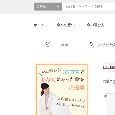
ホーム
傘への想い
傘の選び方
雨傘
折りたた
LINE D
ra