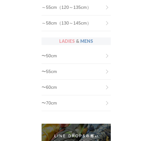
～55cm（120～135cm）
～58cm（130～145cm）
LADIES
&
MENS
〜50cm
〜55cm
〜60cm
〜70cm