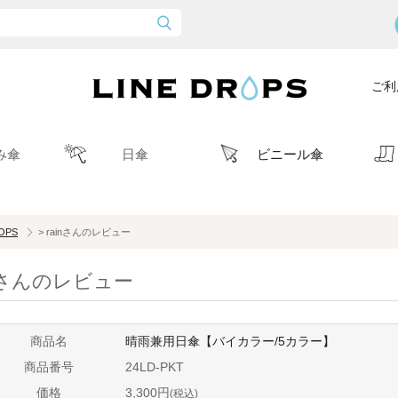
ご利
み傘
日傘
ビニール傘
ROPS
> rainさんのレビュー
inさんのレビュー
商品名
晴雨兼用日傘【バイカラー/5カラー】
商品番号
24LD-PKT
価格
3,300円
(税込)