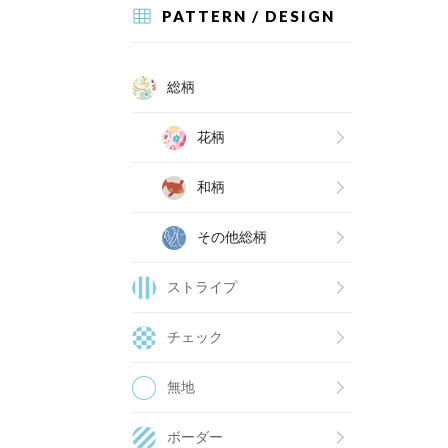
PATTERN / DESIGN
総柄
花柄
和柄
その他総柄
ストライプ
チェック
無地
ボーダー