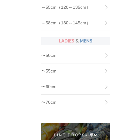
～55cm（120～135cm）
～58cm（130～145cm）
LADIES
&
MENS
〜50cm
〜55cm
〜60cm
〜70cm