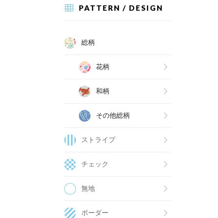
PATTERN / DESIGN
総柄
花柄
和柄
その他総柄
ストライプ
チェック
無地
ボーダー