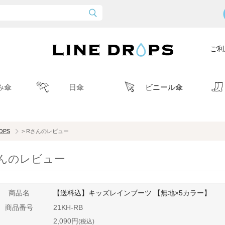
ご利
み傘
日傘
ビニール傘
ROPS
> Rさんのレビュー
んのレビュー
商品名
【送料込】キッズレインブーツ 【無地×5カラー】
商品番号
21KH-RB
2,090円
(税込)