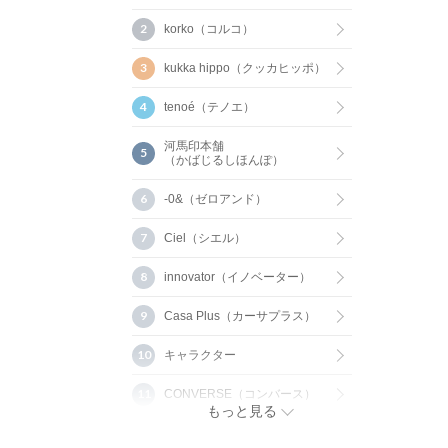
korko（コルコ）
kukka hippo（クッカヒッポ）
tenoé（テノエ）
河馬印本舗
（かばじるしほんぽ）
-0&（ゼロアンド）
Ciel（シエル）
innovator（イノベーター）
Casa Plus（カーサプラス）
キャラクター
CONVERSE（コンバース）
もっと見る