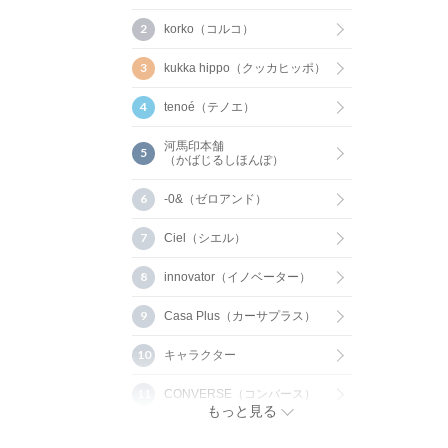
korko（コルコ）
kukka hippo（クッカヒッポ）
tenoé（テノエ）
河馬印本舗
（かばじるしほんぽ）
-0&（ゼロアンド）
Ciel（シエル）
innovator（イノベーター）
Casa Plus（カーサプラス）
キャラクター
CONVERSE（コンバース）
もっと見る