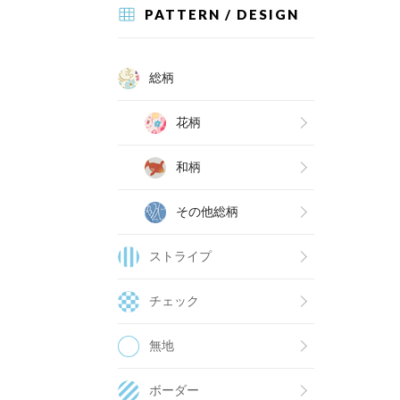
PATTERN / DESIGN
総柄
花柄
和柄
その他総柄
ストライプ
チェック
無地
ボーダー