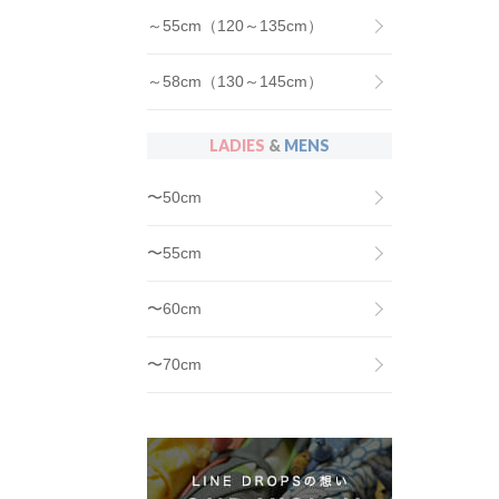
～55cm（120～135cm）
～58cm（130～145cm）
LADIES
&
MENS
〜50cm
〜55cm
〜60cm
〜70cm