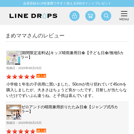
会員登録＆LINE連携で今すぐ使える500ポイントプレゼント
まめママさんのレビュー
[期間限定送料込]キッズ晴雨兼用日傘【子ども日傘/無地5カ
ラー】
投稿日：2020年08月25日
購入者
小学校１年生の子供用に買いました。50cmが売り切れていて45cmを
購入しましたが、大きさはちょうど良かったです。日射しが当たらな
いだけでずいぶん違うね。と子供は喜んでいます。
ゼロアンドの晴雨兼用折りたたみ日傘【ジャンプ式/5カ
ラー】
投稿日：2020年08月25日
購入者