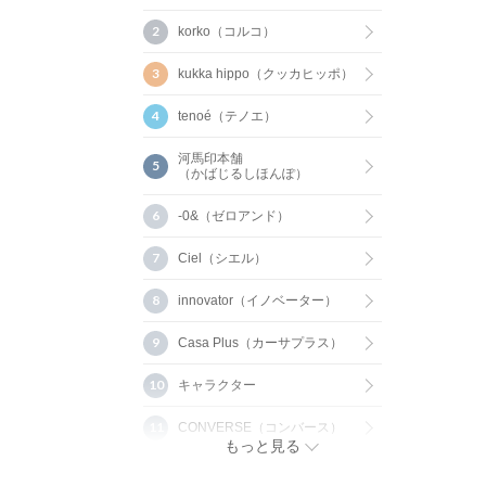
korko（コルコ）
kukka hippo（クッカヒッポ）
tenoé（テノエ）
河馬印本舗
（かばじるしほんぽ）
-0&（ゼロアンド）
Ciel（シエル）
innovator（イノベーター）
Casa Plus（カーサプラス）
キャラクター
CONVERSE（コンバース）
もっと見る