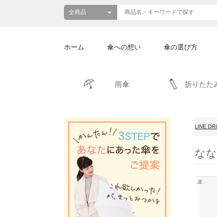
ホーム
傘への想い
傘の選び方
雨傘
折りたた
LINE D
なな