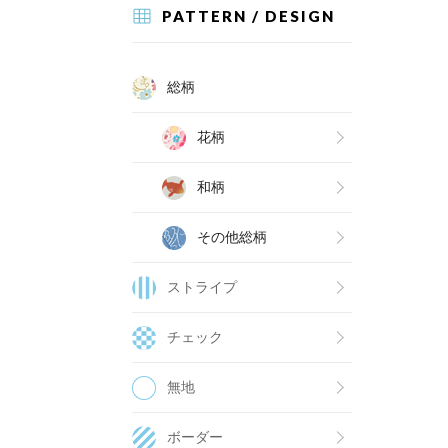
PATTERN / DESIGN
総柄
花柄
和柄
その他総柄
ストライプ
チェック
無地
ボーダー