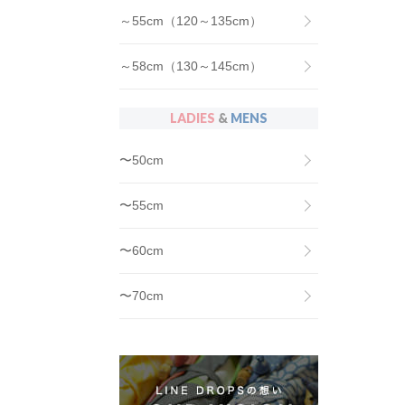
～55cm（120～135cm）
～58cm（130～145cm）
LADIES
&
MENS
〜50cm
〜55cm
〜60cm
〜70cm