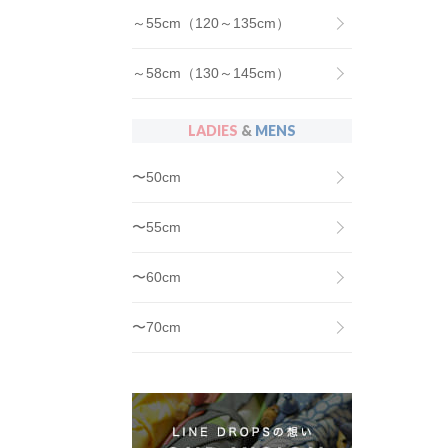
～55cm（120～135cm）
～58cm（130～145cm）
LADIES
&
MENS
〜50cm
〜55cm
〜60cm
〜70cm