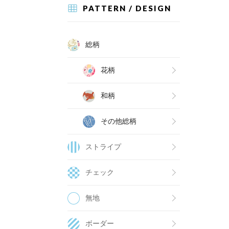
PATTERN / DESIGN
総柄
花柄
和柄
その他総柄
ストライプ
チェック
無地
ボーダー