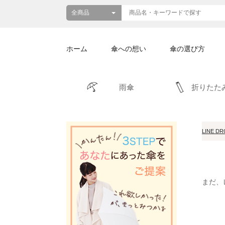
ホーム
傘への想い
傘の選び方
雨傘
折りたた
LINE D
まだ、