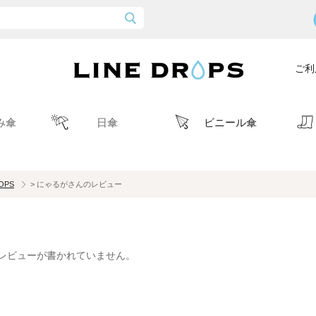
ご利
み傘
日傘
ビニール傘
ROPS
> にゃるがさんのレビュー
レビューが書かれていません。