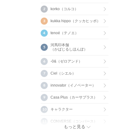
korko（コルコ）
kukka hippo（クッカヒッポ）
tenoé（テノエ）
河馬印本舗
（かばじるしほんぽ）
-0&（ゼロアンド）
Ciel（シエル）
innovator（イノベーター）
Casa Plus（カーサプラス）
キャラクター
CONVERSE（コンバース）
もっと見る