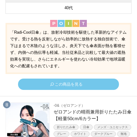
40代
「Radi-Cool日傘」は、放射冷却技術を駆使した革新的なアイテム
です。受ける熱を反射しながら効率的に放熱する独自技術で、傘
下はまるで木陰のような涼しさ。炎天下でも傘表面が熱を蓄積せ
ず、内側への熱伝導も軽減。当社従来品と比較して最大値の遮熱
効果を実現し、さらにエネルギーを使わない冷却効果で地球温暖
化への配慮もされています。
この商品を見る
-0&（ゼロアンド）
ゼロアンドの晴雨兼用折りたたみ日傘
【軽量50cm/6カラー】
折りたたみ傘
日傘
メンズ・ユニセックス
グレー
ホワイト
ダークブルー
無地