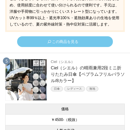
め、使用頻度に合わせて使い分けられるので便利です。手元は、
洋服や手荷物に引っかかりにくいストレート型になっています。
UVカット率99％以上・遮光率100％・遮熱効果ありの生地を使用
しているので、夏の紫外線対策・熱中症対策に活躍します。
この商品を見る
Ciel（シエル）
Ciel（シエル）の晴雨兼用2段ミニ折
りたたみ日傘【ペプラムフリルパラソ
ル/8カラー】
日傘
レディース
無地
価格
￥4500-（税抜）