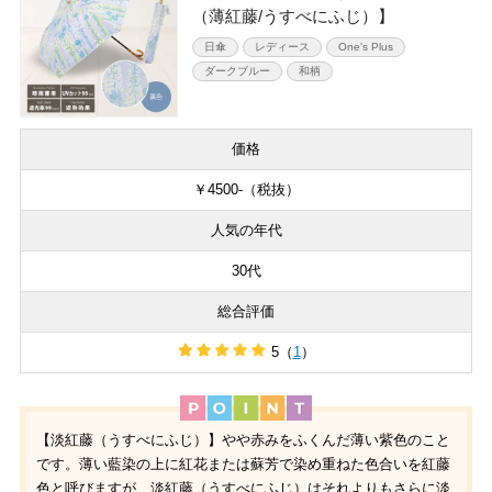
（薄紅藤/うすべにふじ）】
日傘
レディース
One's Plus
ダークブルー
和柄
価格
￥4500-（税抜）
人気の年代
30代
総合評価
5（
1
）
【淡紅藤（うすべにふじ）】やや赤みをふくんだ薄い紫色のこと
です。薄い藍染の上に紅花または蘇芳で染め重ねた色合いを紅藤
色と呼びますが、淡紅藤（うすべにふじ）はそれよりもさらに淡