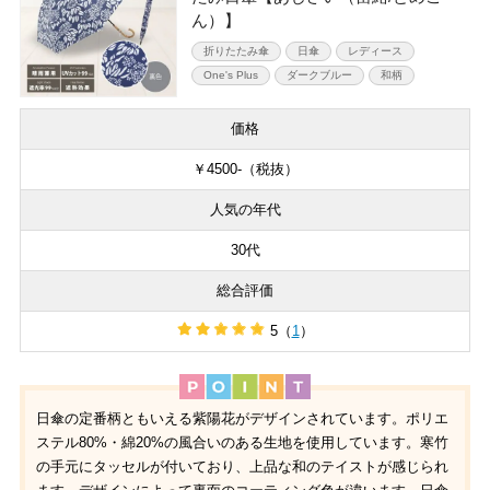
ん）】
折りたたみ傘
日傘
レディース
One's Plus
ダークブルー
和柄
価格
￥4500-（税抜）
人気の年代
30代
総合評価
5（
1
）
日傘の定番柄ともいえる紫陽花がデザインされています。ポリエ
ステル80%・綿20%の風合いのある生地を使用しています。寒竹
の手元にタッセルが付いており、上品な和のテイストが感じられ