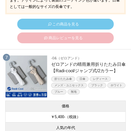
ます。デザインによって裏面のコーティング色が違います。日傘
としては一般的なサイズの長傘です。
この商品を見る
商品レビューを見る
-0&（ゼロアンド）
ゼロアンドの晴雨兼用折りたたみ日傘
【Radi-cool/ジャンプ式/2カラー】
折りたたみ傘
日傘
レディース
メンズ・ユニセックス
ブラック
ホワイト
ブルー
無地
価格
￥5,400-（税抜）
人気の年代