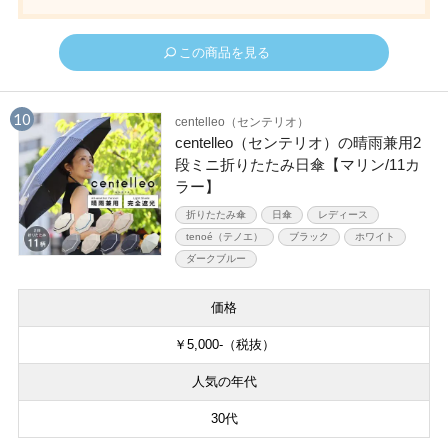
この商品を見る
centelleo（センテリオ）
centelleo（センテリオ）の晴雨兼用2
段ミニ折りたたみ日傘【マリン/11カ
ラー】
折りたたみ傘
日傘
レディース
tenoé（テノエ）
ブラック
ホワイト
ダークブルー
価格
￥5,000-（税抜）
人気の年代
30代