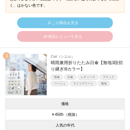
く、はかない色です。
この商品を見る
商品レビューを見る
Ciel（シエル）
晴雨兼用折りたたみ日傘【無地3段切
り継ぎ/8カラー】
雨傘
日傘
レディース
ブラック
ベージュ
ライトグリーン
無地
価格
￥4500-（税抜）
人気の年代