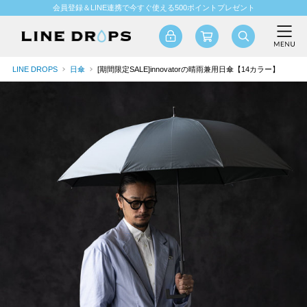
会員登録＆LINE連携で今すぐ使える500ポイントプレゼント
LINE DROPS
日傘
[期間限定SALE]innovatorの晴雨兼用日傘【14カラー】