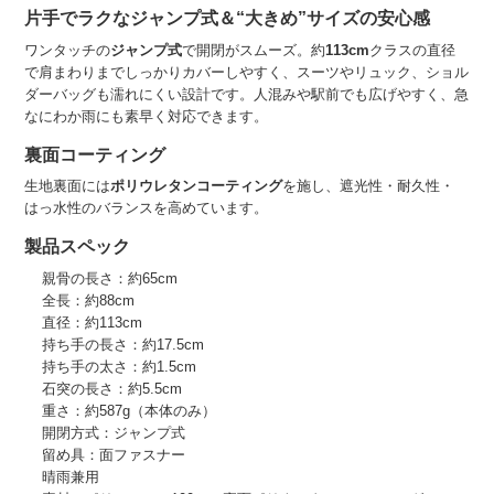
片手でラクなジャンプ式＆“大きめ”サイズの安心感
ワンタッチの
ジャンプ式
で開閉がスムーズ。約
113cm
クラスの直径
で肩まわりまでしっかりカバーしやすく、スーツやリュック、ショル
ダーバッグも濡れにくい設計です。人混みや駅前でも広げやすく、急
なにわか雨にも素早く対応できます。
裏面コーティング
生地裏面には
ポリウレタンコーティング
を施し、遮光性・耐久性・
はっ水性のバランスを高めています。
製品スペック
親骨の長さ：約65cm
全長：約88cm
直径：約113cm
持ち手の長さ：約17.5cm
持ち手の太さ：約1.5cm
石突の長さ：約5.5cm
重さ：約587g（本体のみ）
開閉方式：ジャンプ式
留め具：面ファスナー
晴雨兼用