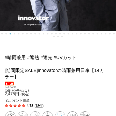
#晴雨兼用 #遮熱 #遮光 #UVカット
[期間限定SALE]innovatorの晴雨兼用日傘【14カ
ラー】
IN-65AJP
定価4,950円のところ
2,475円
(税込)
[23ポイント進呈 ]
4.78
(18件)