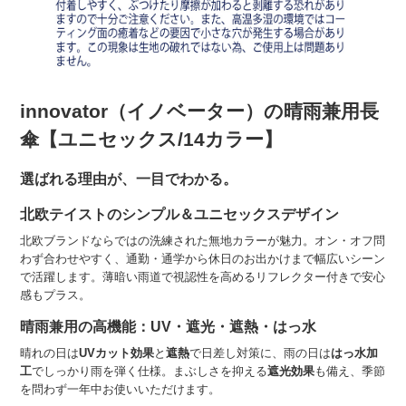
innovator（イノベーター）の晴雨兼用長
傘【ユニセックス/14カラー】
選ばれる理由が、一目でわかる。
北欧テイストのシンプル＆ユニセックスデザイン
北欧ブランドならではの洗練された無地カラーが魅力。オン・オフ問
わず合わせやすく、通勤・通学から休日のお出かけまで幅広いシーン
で活躍します。薄暗い雨道で視認性を高めるリフレクター付きで安心
感もプラス。
晴雨兼用の高機能：UV・遮光・遮熱・はっ水
晴れの日は
UVカット効果
と
遮熱
で日差し対策に、雨の日は
はっ水加
工
でしっかり雨を弾く仕様。まぶしさを抑える
遮光効果
も備え、季節
を問わず一年中お使いいただけます。