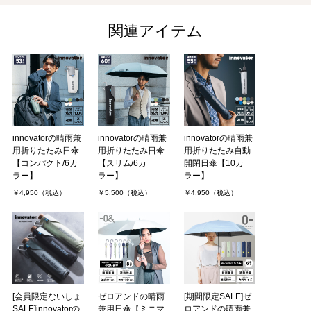
購入者
非公開 投稿日：2026年03月27日
関連アイテム
某ショッピングサイトで傘を買おうとしてたけど、微妙なのしかな
く妥協しようか悩んでた時にこちらの傘を発見。値段もリーズナブ
ルなのに作りや保証がしっかりしてそうだったので迷わず購入。届
いた商品もかなり作り．．．
オーシャンベアさん（1件）
購入者
innovatorの晴雨兼
innovatorの晴雨兼
innovatorの晴雨兼
神奈川県/50代/男性 投稿日：2026年03月11日
用折りたたみ日傘
用折りたたみ日傘
用折りたたみ自動
【コンパクト/6カ
【スリム/6カ
開閉日傘【10カ
ラー】
ラー】
ラー】
雨専用の同型の傘を愛用していました。
￥4,950（税込）
￥5,500（税込）
￥4,950（税込）
壊れてしまったため、今度は晴雨兼用のこの傘を購入させていただ
きました。
傘の留め具がスナップボタン(というんですかね)からマジックテー
プに変わってしまったのは、少々．．．
たまリンさん（1件）
購入者
非公開 投稿日：2026年02月03日
[会員限定ないしょ
ゼロアンドの晴雨
[期間限定SALE]ゼ
SALE]innovatorの
兼用日傘【ミニマ
ロアンドの晴雨兼