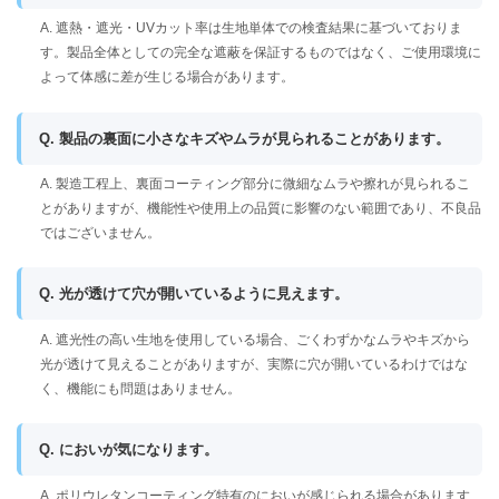
A. 遮熱・遮光・UVカット率は生地単体での検査結果に基づいておりま
す。製品全体としての完全な遮蔽を保証するものではなく、ご使用環境に
よって体感に差が生じる場合があります。
Q. 製品の裏面に小さなキズやムラが見られることがあります。
A. 製造工程上、裏面コーティング部分に微細なムラや擦れが見られるこ
とがありますが、機能性や使用上の品質に影響のない範囲であり、不良品
ではございません。
Q. 光が透けて穴が開いているように見えます。
A. 遮光性の高い生地を使用している場合、ごくわずかなムラやキズから
光が透けて見えることがありますが、実際に穴が開いているわけではな
く、機能にも問題はありません。
Q. においが気になります。
A. ポリウレタンコーティング特有のにおいが感じられる場合があります