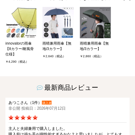
innovatorの雨傘
雨晴兼用雨傘【無
雨晴兼用雨傘【無
【8カラー/耐風骨
地/3カラー】
地/3カラー】
仕様】
￥2,640（税込）
￥2,860（税込）
￥4,290（税込）
最新商品レビュー
あつこさん（1件）
購入者
非公開 投稿日：2026年07月12日
主人と夫婦兼用で購入しました。
購入前は持ち手が個性的すぎるかな？と思いましたが、とてもオ