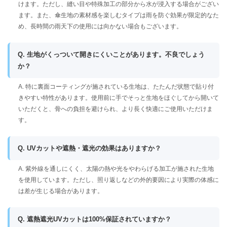
けます。ただし、縫い目や特殊加工の部分から水が浸入する場合がござい
ます。また、傘生地の素材感を楽しむタイプは雨を防ぐ効果が限定的なた
め、長時間の雨天下の使用には向かない場合もございます。
Q. 生地がくっついて開きにくいことがあります。不良でしょう
か？
A. 特に裏面コーティングが施されている生地は、たたんだ状態で貼り付
きやすい特性があります。使用前に手でそっと生地をほぐしてから開いて
いただくと、骨への負担を避けられ、より長く快適にご使用いただけま
す。
Q. UVカットや遮熱・遮光の効果はありますか？
A. 紫外線を通しにくく、太陽の熱や光をやわらげる加工が施された生地
を使用しています。ただし、照り返しなどの外的要因により実際の体感に
は差が生じる場合があります。
Q. 遮熱遮光UVカットは100%保証されていますか？