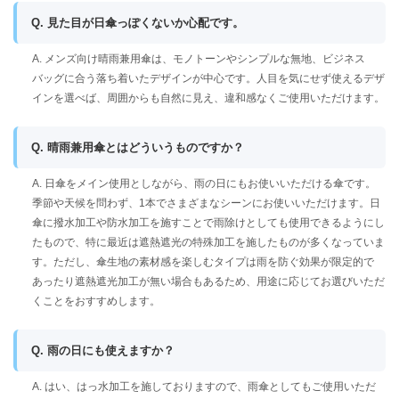
Q. 見た目が日傘っぽくないか心配です。
A. メンズ向け晴雨兼用傘は、モノトーンやシンプルな無地、ビジネス
バッグに合う落ち着いたデザインが中心です。人目を気にせず使えるデザ
インを選べば、周囲からも自然に見え、違和感なくご使用いただけます。
Q. 晴雨兼用傘とはどういうものですか？
A. 日傘をメイン使用としながら、雨の日にもお使いいただける傘です。
季節や天候を問わず、1本でさまざまなシーンにお使いいただけます。日
傘に撥水加工や防水加工を施すことで雨除けとしても使用できるようにし
たもので、特に最近は遮熱遮光の特殊加工を施したものが多くなっていま
す。ただし、傘生地の素材感を楽しむタイプは雨を防ぐ効果が限定的で
あったり遮熱遮光加工が無い場合もあるため、用途に応じてお選びいただ
くことをおすすめします。
Q. 雨の日にも使えますか？
A. はい、はっ水加工を施しておりますので、雨傘としてもご使用いただ