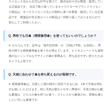
ライセンス元から正式な許可を受けて、株式会社小川が製造・販売してい
る正規品です。 当店で取り扱っているキャラクターやブランドライセン
ス商品は、すべてライセンス元との契約に基づき製造・販売している正規
品です。模倣品や非正規ルートの商品は一切取り扱っておりませんので、
安心してご利用ください。
Q. 男性でも日傘（晴雨兼用傘）を使ってもいいのでしょうか？
A. もちろんです。近年は「熱中症対策」や「日焼け予防」を目的に、男
性の間でも晴雨兼用傘を使う方が増えています。ビジネスシーンでも違和
感のないシンプルなデザインの傘が多数あり、持ち歩きやすい折りたたみ
タイプも人気です。
Q. 天候に合わせて傘を持ち変えるのが面倒です。
A. 晴雨兼用傘は、日差しと雨の両方に対応できるため、1本で天候を問わ
ずお使いいただけます。特に天気が変わりやすい季節や、不意の雨が心配
な夏場は「どちらの傘を持つか迷う」ストレスから解放され、荷物を減ら
したい方にも最適です。