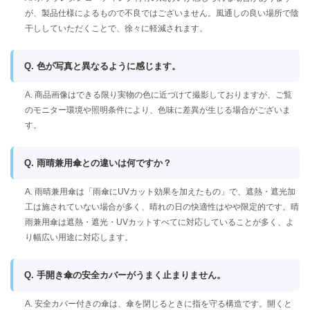
が、製品仕様によるもので不良ではございません。風通しの良い場所で陰
干ししていただくことで、徐々に軽減されます。
Q. 色が写真と異なるように感じます。
A. 商品画像はできる限り実物の色に近づけて撮影しておりますが、ご覧
のモニター環境や照明条件により、色味に差異が生じる場合がございま
す。
Q. 雨晴兼用傘との違いは何ですか？
A. 雨晴兼用傘は「雨傘にUVカット効果を加えたもの」で、遮熱・遮光加
工は施されていない場合が多く、晴れの日の快適性はやや限定的です。晴
雨兼用傘は遮熱・遮光・UVカットすべてに対応していることが多く、よ
り幅広い用途に対応します。
Q. 手開き傘の安全カバーがうまく止まりません。
A. 安全カバー付きの傘は、傘を閉じるときに指を守る構造です。開くと