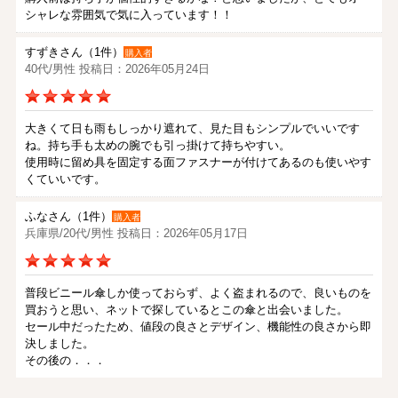
シャレな雰囲気で気に入っています！！
すずきさん（1件）
購入者
40代/男性 投稿日：2026年05月24日
大きくて日も雨もしっかり遮れて、見た目もシンプルでいいです
ね。持ち手も太めの腕でも引っ掛けて持ちやすい。
使用時に留め具を固定する面ファスナーが付けてあるのも使いやす
くていいです。
ふなさん（1件）
購入者
兵庫県/20代/男性 投稿日：2026年05月17日
普段ビニール傘しか使っておらず、よく盗まれるので、良いものを
買おうと思い、ネットで探しているとこの傘と出会いました。
セール中だったため、値段の良さとデザイン、機能性の良さから即
決しました。
その後の．．．
ひろさん（1件）