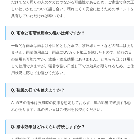
だけでなく周りの人のケガにつながる可能性があるため、ご家族で傘の正
しい使いかたについて話し合い、壊れにくく安全に使うためのポイントを
共有していただければ幸いです。
Q. 雨傘と雨晴兼用傘の違いは何ですか？
一般的な雨傘は雨よけを目的とした傘で、紫外線カットなどの加工はあり
ません。雨晴兼用傘は、雨傘にUVカット加工を施したもので、晴れの日
の使用も可能ですが、遮熱・遮光効果はありません。どちらも日よけ用と
して使用できますが、猛暑や強い日差し下では効果が限られるため、ご使
用状況に応じてお選びください。
Q. 強風の日でも使えますか？
A. 通常の雨傘は強風時の使用を想定しておらず、風の影響で破損する恐
れがあります。風の強い日はご使用をお控えください。
Q. 撥水効果はどれくらい持続しますか？