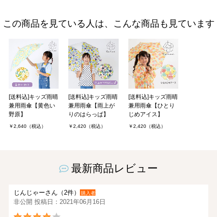
この商品を見ている人は、こんな商品も見ています
[送料込]キッズ雨晴
[送料込]キッズ雨晴
[送料込]キッズ雨晴
兼用雨傘【黄色い
兼用雨傘【雨上が
兼用雨傘【ひとり
野原】
りのはらっぱ】
じめアイス】
￥2,640（税込）
￥2,420（税込）
￥2,420（税込）
最新商品レビュー
じんじゃーさん（2件）
購入者
非公開 投稿日：2021年06月16日