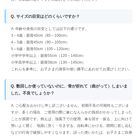
Q. サイズの目安はどのくらいですか？
A. 年齢や身長の目安としては以下の通りです。
3～4歳：親骨40cm（85～100cm）
4～5歳：親骨45cm（90～105cm）
5～6歳：親骨50cm（105～120cm）
小学中学年以上：親骨55cm（120～140cm）
小学高学年以上：親骨58cm（130～145cm）
これらを参考に、お子さまの身長や使い勝手にあわせてお選びください。
Q. 数回しか使っていないのに、骨が折れて（曲がって）しまいま
した。不良でしょうか？
A. ご心配をおかけし申し訳ございません。初期不良の可能性もございま
すが、多くの場合、ご使用の際に傘になんらかの負担がかかってしまった
ことが原因です。例えば、強風下での使用、傘を回す・振る、上に向けて
勢いよく開く、地面に突く・引きずる、自転車にかける、隙間に差し込む
などの行為で破損しやすくなります。誤った使いかたは、お子さまご自身