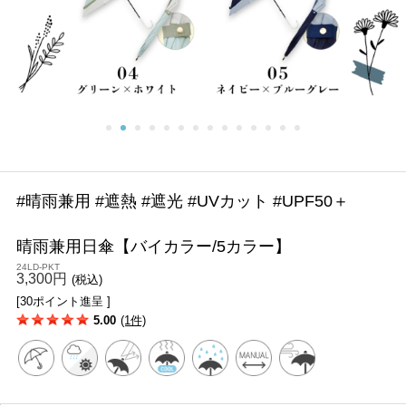
#晴雨兼用 #遮熱 #遮光 #UVカット #UPF50＋
晴雨兼用日傘【バイカラー/5カラー】
24LD-PKT
3,300円
(税込)
[30ポイント進呈 ]
5.00
(1件)