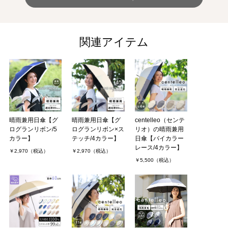
関連アイテム
晴雨兼用日傘【グ
晴雨兼用日傘【グ
centelleo（センテ
ログランリボン/5
ログランリボン×ス
リオ）の晴雨兼用
カラー】
テッチ/4カラー】
日傘【バイカラー
レース/4カラー】
￥2,970（税込）
￥2,970（税込）
￥5,500（税込）