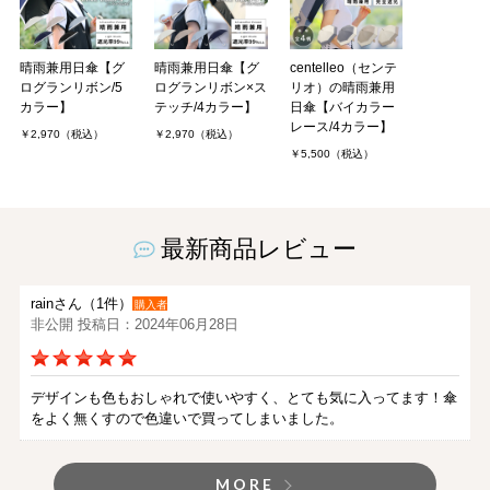
晴雨兼用日傘【グ
晴雨兼用日傘【グ
centelleo（センテ
ログランリボン/5
ログランリボン×ス
リオ）の晴雨兼用
カラー】
テッチ/4カラー】
日傘【バイカラー
レース/4カラー】
￥2,970（税込）
￥2,970（税込）
￥5,500（税込）
最新商品レビュー
rainさん（1件）
購入者
非公開 投稿日：2024年06月28日
デザインも色もおしゃれで使いやすく、とても気に入ってます！傘
をよく無くすので色違いで買ってしまいました。
MORE