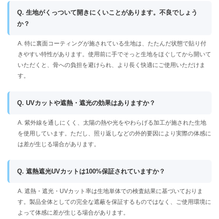
Q. 生地がくっついて開きにくいことがあります。不良でしょう
か？
A. 特に裏面コーティングが施されている生地は、たたんだ状態で貼り付
きやすい特性があります。使用前に手でそっと生地をほぐしてから開いて
いただくと、骨への負担を避けられ、より長く快適にご使用いただけま
す。
Q. UVカットや遮熱・遮光の効果はありますか？
A. 紫外線を通しにくく、太陽の熱や光をやわらげる加工が施された生地
を使用しています。ただし、照り返しなどの外的要因により実際の体感に
は差が生じる場合があります。
Q. 遮熱遮光UVカットは100%保証されていますか？
A. 遮熱・遮光・UVカット率は生地単体での検査結果に基づいておりま
す。製品全体としての完全な遮蔽を保証するものではなく、ご使用環境に
よって体感に差が生じる場合があります。