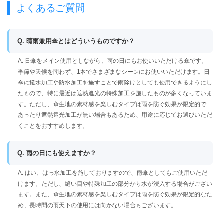
よくあるご質問
Q. 晴雨兼用傘とはどういうものですか？
A. 日傘をメイン使用としながら、雨の日にもお使いいただける傘です。
季節や天候を問わず、1本でさまざまなシーンにお使いいただけます。日
傘に撥水加工や防水加工を施すことで雨除けとしても使用できるようにし
たもので、特に最近は遮熱遮光の特殊加工を施したものが多くなっていま
す。ただし、傘生地の素材感を楽しむタイプは雨を防ぐ効果が限定的で
あったり遮熱遮光加工が無い場合もあるため、用途に応じてお選びいただ
くことをおすすめします。
Q. 雨の日にも使えますか？
A. はい、はっ水加工を施しておりますので、雨傘としてもご使用いただ
けます。ただし、縫い目や特殊加工の部分から水が浸入する場合がござい
ます。また、傘生地の素材感を楽しむタイプは雨を防ぐ効果が限定的なた
め、長時間の雨天下の使用には向かない場合もございます。