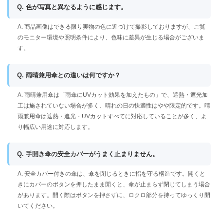
Q. 色が写真と異なるように感じます。
A. 商品画像はできる限り実物の色に近づけて撮影しておりますが、ご覧
のモニター環境や照明条件により、色味に差異が生じる場合がございま
す。
Q. 雨晴兼用傘との違いは何ですか？
A. 雨晴兼用傘は「雨傘にUVカット効果を加えたもの」で、遮熱・遮光加
工は施されていない場合が多く、晴れの日の快適性はやや限定的です。晴
雨兼用傘は遮熱・遮光・UVカットすべてに対応していることが多く、よ
り幅広い用途に対応します。
Q. 手開き傘の安全カバーがうまく止まりません。
A. 安全カバー付きの傘は、傘を閉じるときに指を守る構造です。開くと
きにカバーのボタンを押したまま開くと、傘が止まらず閉じてしまう場合
があります。開く際はボタンを押さずに、ロクロ部分を持ってゆっくり開
いてください。