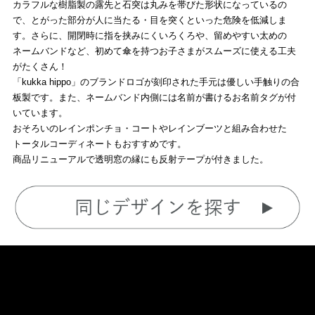
カラフルな樹脂製の露先と石突は丸みを帯びた形状になっているの
で、とがった部分が人に当たる・目を突くといった危険を低減しま
す。さらに、開閉時に指を挟みにくいろくろや、留めやすい太めの
ネームバンドなど、初めて傘を持つお子さまがスムーズに使える工夫
がたくさん！
「kukka hippo」のブランドロゴが刻印された手元は優しい手触りの合
板製です。また、ネームバンド内側には名前が書けるお名前タグが付
いています。
おそろいのレインポンチョ・コートやレインブーツと組み合わせた
トータルコーディネートもおすすめです。
商品リニューアルで透明窓の縁にも反射テープが付きました。