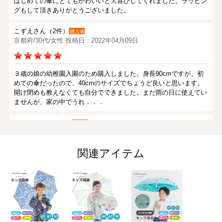
はじめての傘にとてもかわいいと大喜びしてくれました。ラッピン
グもして頂きありがとうございました。
こずえさん（2件）
購入者
京都府/30代/女性 投稿日：2022年04月09日
３歳の娘の幼稚園入園のため購入しました。身長90cmですが、初
めての傘だったので、40cmのサイズでちょうど良いと思います。
開け閉めも教えなくても自分でできました。まだ雨の日に使えてい
ませんが、家の中でうれ．．．
kabappiさん（1件）
購入者
非公開 投稿日：2021年05月29日
関連アイテム
55㎝とコンパクトな上にジャンプ傘は、狭い通りでも、とても使い
勝手がいいです。大満足です。
りかさん（1件）
購入者
非公開 投稿日：2019年03月30日