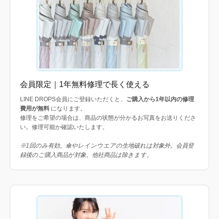
会員限定｜1年無料修理で長く使える
LINE DROPS会員にご登録いただくと、
ご購入から1年以内の修理
費用が無料
になります。
修理をご希望の場合は、商品の状態が分かるお写真をお送りくださ
い。修理可能か確認いたします。
※1回のみ有効。傘やレインウエアの生地破れは対象外。会員登
録後のご購入商品が対象。他社商品は除きます。