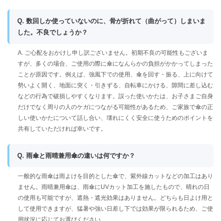
Q. 数回しか使っていないのに、骨が折れて（曲がって）しまいま
した。不良でしょうか？
A. ご心配をおかけし申し訳ございません。初期不良の可能性もございま
すが、多くの場合、ご使用の際に傘になんらかの負担がかかってしまった
ことが原因です。例えば、強風下での使用、傘を回す・振る、上に向けて
勢いよく開く、地面に突く・引きずる、自転車にかける、隙間に差し込む
などの行為で破損しやすくなります。誤った使いかたは、お子さまご自身
だけでなく周りの人のケガにつながる可能性があるため、ご家族で傘の正
しい使いかたについて話し合い、壊れにくく安全に使うためのポイントを
共有していただければ幸いです。
Q. 雨傘と雨晴兼用傘の違いは何ですか？
一般的な雨傘は雨よけを目的とした傘で、紫外線カットなどの加工はあり
ません。雨晴兼用傘は、雨傘にUVカット加工を施したもので、晴れの日
の使用も可能ですが、遮熱・遮光効果はありません。どちらも日よけ用と
して使用できますが、猛暑や強い日差し下では効果が限られるため、ご使
用状況に応じてお選びください。