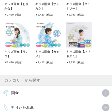
キッズ雨傘【おさ
キッズ雨傘【サン
キッズ雨傘【ダイ
とてもかわいいです。手開きのときに指を
かな】
カク】
ナソー】
挟まない工夫がとても気に入りました。初めて傘を持たせるのです
￥2,420（税込）
￥2,420（税込）
￥2,750（税込）
が、安心です。
gennkikunさん
非公開 投稿日：2016年08月25日
ジャンプは危ないので手開きでOKでした。満足しています。
キッズ雨傘【リン
キッズ雨傘【カモ
キッズ雨傘【ハリ
ゴ】
メ】
ネズミ】
mondaysさん
￥2,420（税込）
￥2,420（税込）
￥2,750（税込）
非公開 投稿日：2014年01月18日
カテゴリーから探す
どうぶつがいっぱいでとってもかわいいです！
hana466さん
雨傘
非公開 投稿日：2013年06月03日
折りたたみ傘