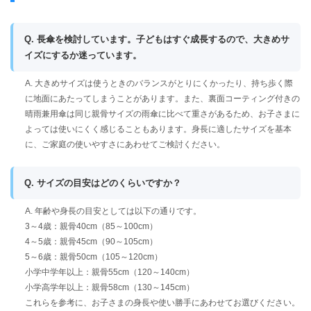
Q. 長傘を検討しています。子どもはすぐ成長するので、大きめサ
イズにするか迷っています。
A. 大きめサイズは使うときのバランスがとりにくかったり、持ち歩く際
に地面にあたってしまうことがあります。また、裏面コーティング付きの
晴雨兼用傘は同じ親骨サイズの雨傘に比べて重さがあるため、お子さまに
よっては使いにくく感じることもあります。身長に適したサイズを基本
に、ご家庭の使いやすさにあわせてご検討ください。
Q. サイズの目安はどのくらいですか？
A. 年齢や身長の目安としては以下の通りです。
3～4歳：親骨40cm（85～100cm）
4～5歳：親骨45cm（90～105cm）
5～6歳：親骨50cm（105～120cm）
小学中学年以上：親骨55cm（120～140cm）
小学高学年以上：親骨58cm（130～145cm）
これらを参考に、お子さまの身長や使い勝手にあわせてお選びください。