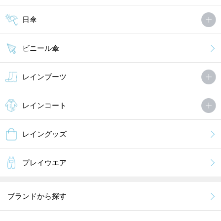
子供の安全に配慮した機能が盛りだくさんです。
日傘
小夜子たんさん
非公開 投稿日：2013年04月25日
ビニール傘
3歳の息子へ購入しました。とっても可愛い柄ですが、あまり使う
機会がなく残念です。私が使いたいくらい可愛い。
レインブーツ
MORE
レインコート
レイングッズ
プレイウエア
ブランドから探す