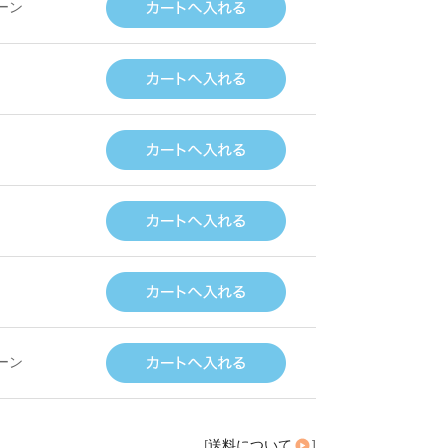
ーン
ーン
[
送料について
]