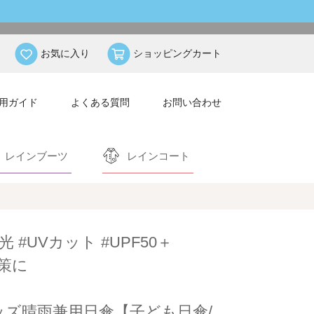
お気に入り
ショッピングカート
用ガイド
よくある質問
お問い合わせ
レインブーツ
レインコート
光 #UVカット #UPF50＋
策に
ッズ晴雨兼用日傘【子ども日傘/