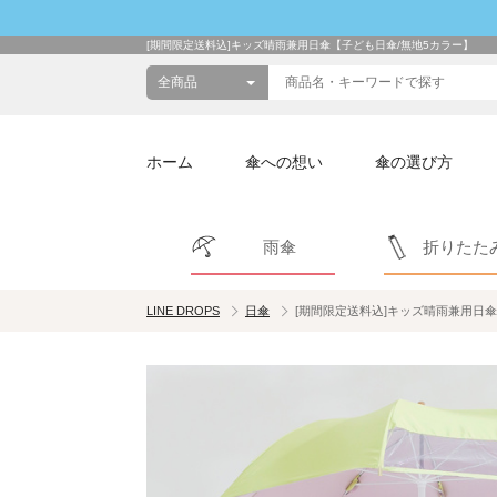
[期間限定送料込]キッズ晴雨兼用日傘【子ども日傘/無地5カラー】
ホーム
傘への想い
傘の選び方
雨傘
折りたた
LINE DROPS
日傘
[期間限定送料込]キッズ晴雨兼用日傘