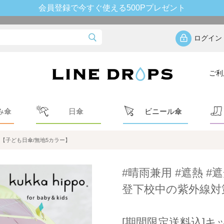
会員登録で今すぐ使える500Pプレゼント
ログイン
ご利
み傘
日傘
ビニール傘
【子ども日傘/無地5カラー】
#晴雨兼用 #遮熱 #遮
登下校中の紫外線対
[期間限定送料込]キ