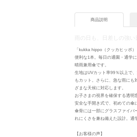
商品説明
雨の日も、日差しの強い
「kukka hippo（クッカヒ
便利な1本。毎日の通園・通学
晴雨兼用傘です。
生地はUVカット率99％以上で
もカット。さらに、急な雨にも
ざまな天候に対応します。
お子さまの視界を確保する透明
安全な手開き式で、初めての傘
傘骨には一部にグラスファイバ
れにくさを兼ね備えた設計。通
【お客様の声】