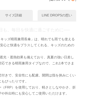
サイズ詳細
LINE DROPSの想い
日も。毎日を快適に過ごすために──
ッポ） キッズ晴雨兼用長傘」は、晴れでも雨でも使える
に安心と快適をプラスしてくれる、キッズのための
、遮光・遮熱効果も備えており、真夏の強い日差し
対応できる晴雨兼用タイプなので、これ1本でさま
窓付きで、安全性にも配慮。開閉は指を挟みにくい
にもぴったりです。
ー（FRP）を使用しており、軽さとしなやかさ、折
学や外出時にも安心してご使用いただけます。