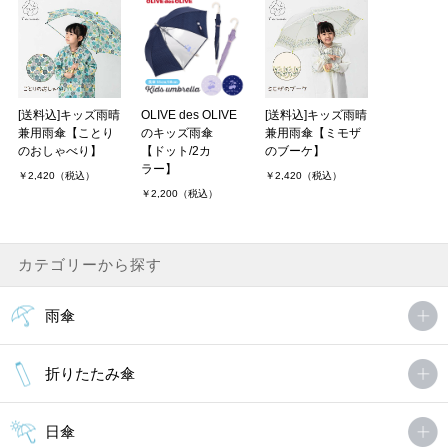
[送料込]キッズ雨晴
OLIVE des OLIVE
[送料込]キッズ雨晴
兼用雨傘【ことり
のキッズ雨傘
兼用雨傘【ミモザ
のおしゃべり】
【ドット/2カ
のブーケ】
ラー】
￥2,420（税込）
￥2,420（税込）
￥2,200（税込）
カテゴリーから探す
雨傘
折りたたみ傘
日傘