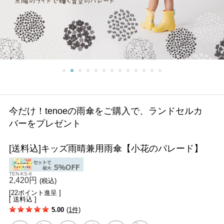
今だけ！tenoeの雨傘をご購入で、ランドセルカ
バーをプレゼント
[送料込]キッズ雨晴兼用雨傘【小花のパレード】
TEN-KS-6
2,420円
(税込)
[22ポイント進呈 ]
[ 送料込 ]
5.00
(1件)