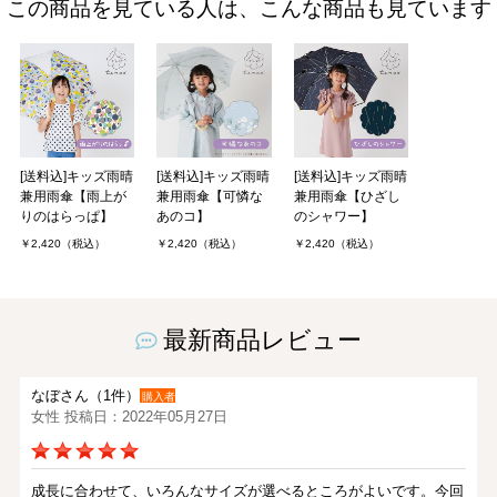
この商品を見ている人は、こんな商品も見ています
[送料込]キッズ雨晴
[送料込]キッズ雨晴
[送料込]キッズ雨晴
兼用雨傘【雨上が
兼用雨傘【可憐な
兼用雨傘【ひざし
りのはらっぱ】
あのコ】
のシャワー】
￥2,420（税込）
￥2,420（税込）
￥2,420（税込）
最新商品レビュー
なぼさん（1件）
購入者
女性 投稿日：2022年05月27日
成長に合わせて、いろんなサイズが選べるところがよいです。今回