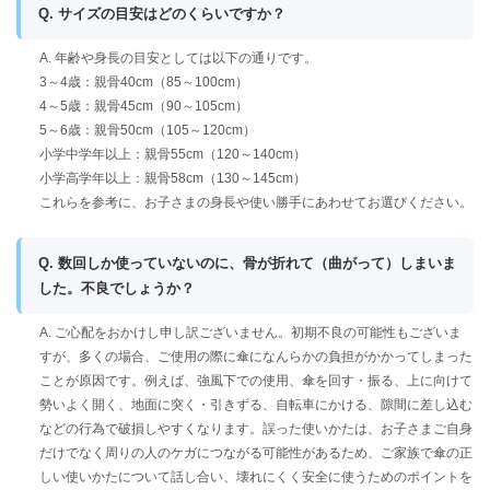
Q. サイズの目安はどのくらいですか？
A. 年齢や身長の目安としては以下の通りです。
3～4歳：親骨40cm（85～100cm）
4～5歳：親骨45cm（90～105cm）
5～6歳：親骨50cm（105～120cm）
小学中学年以上：親骨55cm（120～140cm）
小学高学年以上：親骨58cm（130～145cm）
これらを参考に、お子さまの身長や使い勝手にあわせてお選びください。
Q. 数回しか使っていないのに、骨が折れて（曲がって）しまいま
した。不良でしょうか？
A. ご心配をおかけし申し訳ございません。初期不良の可能性もございま
すが、多くの場合、ご使用の際に傘になんらかの負担がかかってしまった
ことが原因です。例えば、強風下での使用、傘を回す・振る、上に向けて
勢いよく開く、地面に突く・引きずる、自転車にかける、隙間に差し込む
などの行為で破損しやすくなります。誤った使いかたは、お子さまご自身
だけでなく周りの人のケガにつながる可能性があるため、ご家族で傘の正
しい使いかたについて話し合い、壊れにくく安全に使うためのポイントを