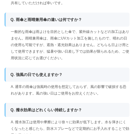
共有していただければ幸いです。
Q. 雨傘と雨晴兼用傘の違いは何ですか？
一般的な雨傘は雨よけを目的とした傘で、紫外線カットなどの加工はあり
ません。雨晴兼用傘は、雨傘にUVカット加工を施したもので、晴れの日
の使用も可能ですが、遮熱・遮光効果はありません。どちらも日よけ用と
して使用できますが、猛暑や強い日差し下では効果が限られるため、ご使
用状況に応じてお選びください。
Q. 強風の日でも使えますか？
A. 通常の雨傘は強風時の使用を想定しておらず、風の影響で破損する恐
れがあります。風の強い日はご使用をお控えください。
Q. 撥水効果はどれくらい持続しますか？
A. 撥水加工は使用や摩擦により徐々に効果が低下します。水を弾きにく
くなったと感じたら、防水スプレーなどで定期的にお手入れすることで効