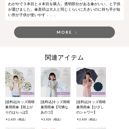
わがやで３本目と４本目を購入。透明部分がある傘がいい、と子供
が選びました。傘直径は大人と同じくらいに大きいのに持ち手が短
い所が子供が使いやす．．．
MORE
関連アイテム
[送料込]キッズ雨晴
[送料込]キッズ雨晴
[送料込]キッズ雨晴
兼用雨傘【雨上が
兼用雨傘【可憐な
兼用雨傘【ひざし
りのはらっぱ】
あのコ】
のシャワー】
￥2,420（税込）
￥2,420（税込）
￥2,420（税込）