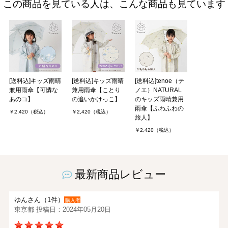
この商品を見ている人は、こんな商品も見ています
[送料込]キッズ雨晴
[送料込]キッズ雨晴
[送料込]tenoe（テ
兼用雨傘【可憐な
兼用雨傘【ことり
ノエ）NATURAL
あのコ】
の追いかけっこ】
のキッズ雨晴兼用
雨傘【ふわふわの
￥2,420（税込）
￥2,420（税込）
旅人】
￥2,420（税込）
最新商品レビュー
ゆんさん（1件）
購入者
東京都 投稿日：2024年05月20日