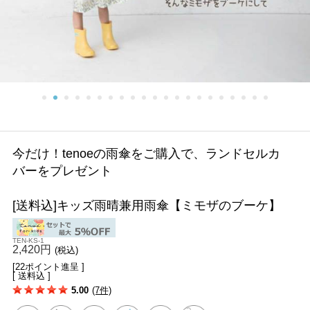
今だけ！tenoeの雨傘をご購入で、ランドセルカ
バーをプレゼント
[送料込]キッズ雨晴兼用雨傘【ミモザのブーケ】
TEN-KS-1
2,420円
(税込)
[22ポイント進呈 ]
[ 送料込 ]
5.00
(7件)