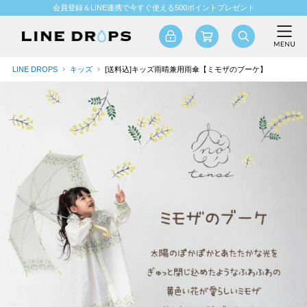
会員登録＆LINE連携で今すぐ使える500ポイントプレゼント
LINE DROPS
キッズ
[送料込]キッズ雨晴兼用雨傘【ミモザのブーケ】