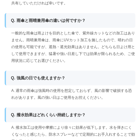
共有していただければ幸いです。
Q. 雨傘と雨晴兼用傘の違いは何ですか？
一般的な雨傘は雨よけを目的とした傘で、紫外線カットなどの加工はあり
ません。雨晴兼用傘は、雨傘にUVカット加工を施したもので、晴れの日
の使用も可能ですが、遮熱・遮光効果はありません。どちらも日よけ用と
して使用できますが、猛暑や強い日差し下では効果が限られるため、ご使
用状況に応じてお選びください。
Q. 強風の日でも使えますか？
A. 通常の雨傘は強風時の使用を想定しておらず、風の影響で破損する恐
れがあります。風の強い日はご使用をお控えください。
Q. 撥水効果はどれくらい持続しますか？
A. 撥水加工は使用や摩擦により徐々に効果が低下します。水を弾きにく
くなったと感じたら、防水スプレーなどで定期的にお手入れすることで効