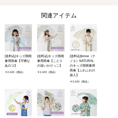
みずきさん（1件）
購入者
非公開 投稿日：2022年04月03日
関連アイテム
子ども用の傘としては、ありふれたデザインではなく、品のよい色
味とナチュラルで優しいデザインのため、娘が大変気に入りまし
た。購入してよかったです。
あじさいさん（2件）
購入者
非公開 投稿日：2022年03月09日
[送料込]キッズ雨晴
[送料込]キッズ雨晴
[送料込]tenoe（テ
兼用雨傘【可憐な
兼用雨傘【ことり
ノエ）NATURAL
あのコ】
の追いかけっこ】
のキッズ雨晴兼用
お友達の娘さんの入学祝いに購入しました。
雨傘【ふわふわの
￥2,420（税込）
￥2,420（税込）
雨の日が待ち遠しくなるようなかわいいデザインに一目惚れしまし
旅人】
た。実物もとってもかわいくて、娘さんもそのお母さんも喜んでく
￥2,420（税込）
れました。
utakoさん（1件）
購入者
30代/女性 投稿日：2021年04月19日