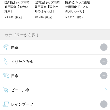
子供が小学校に入学したので傘を新調しました。
[送料込]キッズ雨晴
[送料込]キッズ雨晴
[送料込]キッズ雨晴
ミモザの柄が爽やかで可愛く、子供も大喜びでした！また、持った
兼用雨傘【黄色い
兼用雨傘【雨上が
兼用雨傘【ことり
時に軽いと言っており荷物が多い中でも負担にならず助かりまし
野原】
りのはらっぱ】
のおしゃべり】
た。
￥2,640（税込）
￥2,420（税込）
￥2,420（税込）
機能面と鳥の釦や色使いなどデザ．．．
chanさん（2件）
購入者
30代/女性 投稿日：2021年01月20日
カテゴリーから探す
雨傘
年中の娘（１００cm）に５０cmを購入しました。先が丸くジャン
プ傘ではない一つ小さめにしようかと迷いましたが、徒歩通園で傘
の扱いに慣れており、問題なく使えています。あまりに可愛いので
折りたたみ傘
小３（１３０cm）の次女．．．
日傘
MORE
ビニール傘
レインブーツ