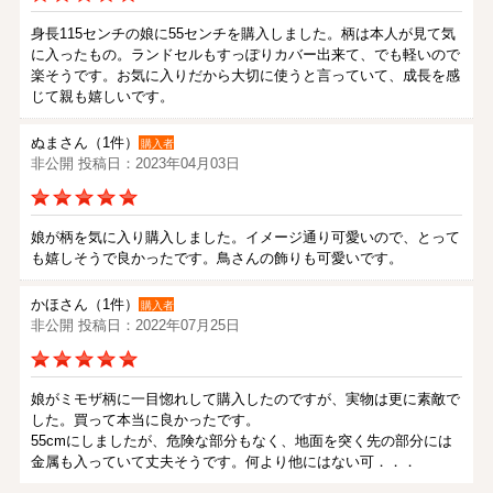
身長115センチの娘に55センチを購入しました。柄は本人が見て気
に入ったもの。ランドセルもすっぽりカバー出来て、でも軽いので
楽そうです。お気に入りだから大切に使うと言っていて、成長を感
じて親も嬉しいです。
ぬまさん（1件）
購入者
非公開 投稿日：2023年04月03日
娘が柄を気に入り購入しました。イメージ通り可愛いので、とって
も嬉しそうで良かったです。鳥さんの飾りも可愛いです。
かほさん（1件）
購入者
非公開 投稿日：2022年07月25日
娘がミモザ柄に一目惚れして購入したのですが、実物は更に素敵で
した。買って本当に良かったです。
55cmにしましたが、危険な部分もなく、地面を突く先の部分には
金属も入っていて丈夫そうです。何より他にはない可．．．