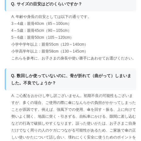
Q. サイズの目安はどのくらいですか？
A. 年齢や身長の目安としては以下の通りです。
3～4歳：親骨40cm（85～100cm）
4～5歳：親骨45cm（90～105cm）
5～6歳：親骨50cm（105～120cm）
小学中学年以上：親骨55cm（120～140cm）
小学高学年以上：親骨58cm（130～145cm）
これらを参考に、お子さまの身長や使い勝手にあわせてお選びください。
Q. 数回しか使っていないのに、骨が折れて（曲がって）しまいま
した。不良でしょうか？
A. ご心配をおかけし申し訳ございません。初期不良の可能性もございま
すが、多くの場合、ご使用の際に傘になんらかの負担がかかってしまった
ことが原因です。例えば、強風下での使用、傘を回す・振る、上に向けて
勢いよく開く、地面に突く・引きずる、自転車にかける、隙間に差し込む
などの行為で破損しやすくなります。誤った使いかたは、お子さまご自身
だけでなく周りの人のケガにつながる可能性があるため、ご家族で傘の正
しい使いかたについて話し合い、壊れにくく安全に使うためのポイントを