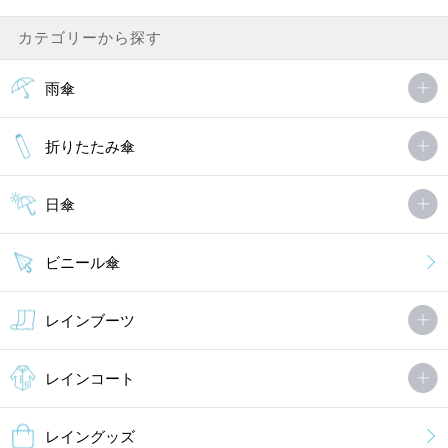
たまこさん（1件）
購入者
非公開 投稿日：2021年04月13日
カテゴリーから探す
雨傘
年長の娘が選びました。
こちらで購入するのは2回目ですが、以前に購入した物も丈夫だっ
たので、またこちらで購入させていただきました。
折りたたみ傘
露先がピンクで可愛らしくもあり、それでいて大人っぽくもあり、
これから．．．
日傘
MORE
ビニール傘
レインブーツ
レインコート
レイングッズ