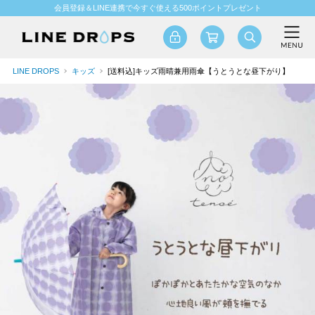
会員登録＆LINE連携で今すぐ使える500ポイントプレゼント
LINE DROPS
キッズ
[送料込]キッズ雨晴兼用雨傘【うとうとな昼下がり】