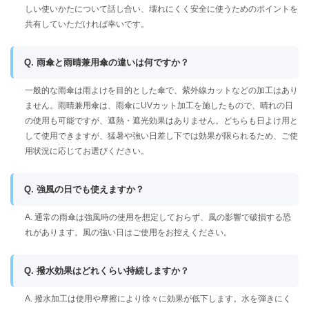
しい使いかたについて話し合い、壊れにくく安全に使うためのポイントを
共有していただければ幸いです。
Q. 雨傘と雨晴兼用傘の違いは何ですか？
一般的な雨傘は雨よけを目的とした傘で、紫外線カットなどの加工はあり
ません。雨晴兼用傘は、雨傘にUVカット加工を施したもので、晴れの日
の使用も可能ですが、遮熱・遮光効果はありません。どちらも日よけ用と
して使用できますが、猛暑や強い日差し下では効果が限られるため、ご使
用状況に応じてお選びください。
Q. 強風の日でも使えますか？
A. 通常の雨傘は強風時の使用を想定しておらず、風の影響で破損する恐
れがあります。風の強い日はご使用をお控えください。
Q. 撥水効果はどれくらい持続しますか？
A. 撥水加工は使用や摩擦により徐々に効果が低下します。水を弾きにく