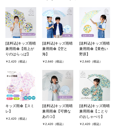
４月で小学校１年生になる娘に購入しました。
ここのメーカーの傘は三本目で、（サイズは徐々に大きくなってい
ますが。）娘はここの傘しか持った事がありません。
どの傘もとても愛らしく、色や細かいパーツも凝っ．．．
ゆうままさん（2件）
購入者
[送料込]キッズ雨晴
[送料込]キッズ雨晴
[送料込]キッズ雨晴
非公開 投稿日：2023年04月28日
兼用雨傘【雨上が
兼用雨傘【空と
兼用雨傘【黄色い
りのはらっぱ】
海】
野原】
￥2,420（税込）
￥2,640（税込）
￥2,640（税込）
小学1年の娘に55cmの傘を購入しました。
55cmになると可愛くて透明窓付きの物が少ないので、とても有難
い商品です！
また力のない娘でも開閉が簡単に出来たので良かったです。
また、レインコートとセットなのも．．．
さくらさん（2件）
購入者
非公開 投稿日：2023年04月01日
キッズ雨傘【スミ
[送料込]キッズ雨晴
[送料込]キッズ雨晴
レ】
兼用雨傘【可憐な
兼用雨傘【ことり
あのコ】
のおしゃべり】
￥2,420（税込）
￥2,420（税込）
￥2,420（税込）
入学準備で購入しました。かわいいと言って喜んでくれました。