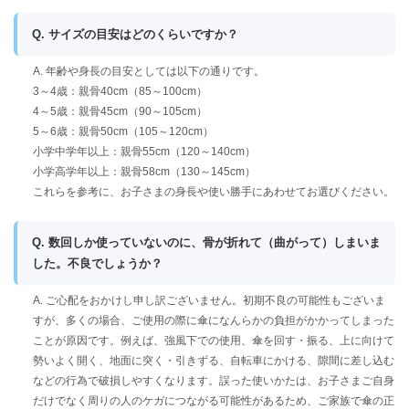
Q. サイズの目安はどのくらいですか？
A. 年齢や身長の目安としては以下の通りです。
3～4歳：親骨40cm（85～100cm）
4～5歳：親骨45cm（90～105cm）
5～6歳：親骨50cm（105～120cm）
小学中学年以上：親骨55cm（120～140cm）
小学高学年以上：親骨58cm（130～145cm）
これらを参考に、お子さまの身長や使い勝手にあわせてお選びください。
Q. 数回しか使っていないのに、骨が折れて（曲がって）しまいま
した。不良でしょうか？
A. ご心配をおかけし申し訳ございません。初期不良の可能性もございま
すが、多くの場合、ご使用の際に傘になんらかの負担がかかってしまった
ことが原因です。例えば、強風下での使用、傘を回す・振る、上に向けて
勢いよく開く、地面に突く・引きずる、自転車にかける、隙間に差し込む
などの行為で破損しやすくなります。誤った使いかたは、お子さまご自身
だけでなく周りの人のケガにつながる可能性があるため、ご家族で傘の正