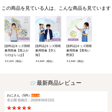
この商品を見ている人は、こんな商品も見ています
[送料込]キッズ雨晴
[送料込]キッズ雨晴
[送料込]キッズ雨晴
兼用雨傘【雨上が
兼用雨傘【空と
兼用雨傘【黄色い
りのはらっぱ】
海】
野原】
￥2,420（税込）
￥2,640（税込）
￥2,640（税込）
最新商品レビュー
わにさん（5件）
購入者
非公開 投稿日：2026年04月22日