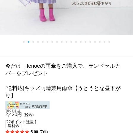
今だけ！tenoeの雨傘をご購入で、ランドセルカ
バーをプレゼント
[送料込]キッズ雨晴兼用雨傘【うとうとな昼下が
り】
TEC-KS-11
2,420円
(税込)
[22ポイント進呈 ]
[ 送料込 ]
5.00
(7件)