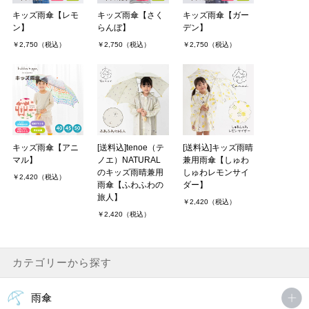
キッズ雨傘【レモ
キッズ雨傘【さく
キッズ雨傘【ガー
ン】
らんぼ】
デン】
￥2,750（税込）
￥2,750（税込）
￥2,750（税込）
キッズ雨傘【アニ
[送料込]tenoe（テ
[送料込]キッズ雨晴
マル】
ノエ）NATURAL
兼用雨傘【しゅわ
のキッズ雨晴兼用
しゅわレモンサイ
￥2,420（税込）
雨傘【ふわふわの
ダー】
旅人】
￥2,420（税込）
￥2,420（税込）
カテゴリーから探す
雨傘