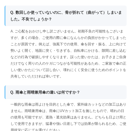
Q. 数回しか使っていないのに、骨が折れて（曲がって）しまいま
した。不良でしょうか？
A. ご心配をおかけし申し訳ございません。初期不良の可能性もございま
すが、多くの場合、ご使用の際に傘になんらかの負担がかかってしまった
ことが原因です。例えば、強風下での使用、傘を回す・振る、上に向けて
勢いよく開く、地面に突く・引きずる、自転車にかける、隙間に差し込む
などの行為で破損しやすくなります。誤った使いかたは、お子さまご自身
だけでなく周りの人のケガにつながる可能性があるため、ご家族で傘の正
しい使いかたについて話し合い、壊れにくく安全に使うためのポイントを
共有していただければ幸いです。
Q. 雨傘と雨晴兼用傘の違いは何ですか？
一般的な雨傘は雨よけを目的とした傘で、紫外線カットなどの加工はあり
ません。雨晴兼用傘は、雨傘にUVカット加工を施したもので、晴れの日
の使用も可能ですが、遮熱・遮光効果はありません。どちらも日よけ用と
して使用できますが、猛暑や強い日差し下では効果が限られるため、ご使
用状況に応じてお選びください。