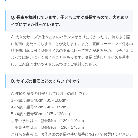
Q. 長傘を検討しています。子どもはすぐ成長するので、大きめサ
イズにするか迷っています。
A. 大きめサイズは使うときのバランスがとりにくかったり、持ち歩く際
に地面にあたってしまうことがあります。また、裏面コーティング付きの
晴雨兼用傘は同じ親骨サイズの雨傘に比べて重さがあるため、お子さまに
よっては使いにくく感じることもあります。身長に適したサイズを基本
に、ご家庭の使いやすさにあわせてご検討ください。
Q. サイズの目安はどのくらいですか？
A. 年齢や身長の目安としては以下の通りです。
3～4歳：親骨40cm（85～100cm）
4～5歳：親骨45cm（90～105cm）
5～6歳：親骨50cm（105～120cm）
小学中学年以上：親骨55cm（120～140cm）
小学高学年以上：親骨58cm（130～145cm）
これらを参考に、お子さまの身長や使い勝手にあわせてお選びください。