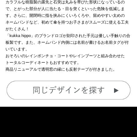
カラフルな樹脂製の露先と石突は丸みを帯びた形状になっているの
で、とがった部分が人に当たる・目を突くといった危険を低減しま
す。さらに、開閉時に指を挟みにくいろくろや、留めやすい太めの
ネームバンドなど、初めて傘を持つお子さまがスムーズに使える工夫
がたくさん！
「kukka hippo」のブランドロゴが刻印された手元は優しい手触りの合
板製です。また、ネームバンド内側には名前が書けるお名前タグが付
いています。
おそろいのレインポンチョ・コートやレインブーツと組み合わせた
トータルコーディネートもおすすめです。
商品リニューアルで透明窓の縁にも反射テープが付きました。