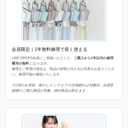
会員限定｜1年無料修理で長く使える
LINE DROPS会員にご登録いただくと、
ご購入から1年以内の修理
費用が無料
になります。
修理をご希望の場合は、商品の状態が分かるお写真をお送りくださ
い。修理可能か確認いたします。
※1回のみ有効。傘やレインウエアの生地破れは対象外。会員登
録後のご購入商品が対象。他社商品は除きます。