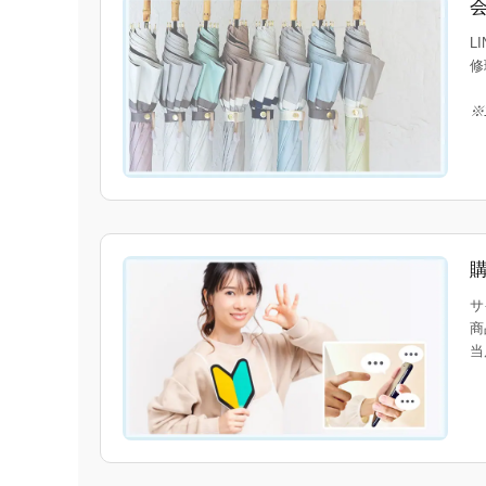
L
修
※
サ
商
当