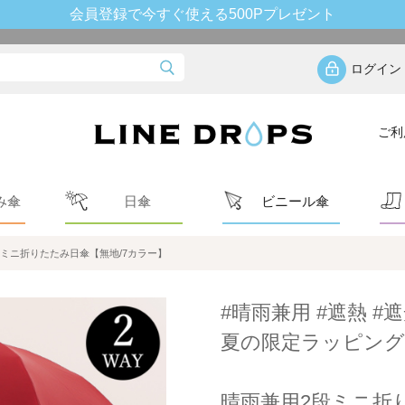
会員登録で今すぐ使える500Pプレゼント
ログイン
ご利
み傘
日傘
ビニール傘
ミニ折りたたみ日傘【無地/7カラー】
#晴雨兼用 #遮熱 #遮
夏の限定ラッピング
晴雨兼用2段ミニ折