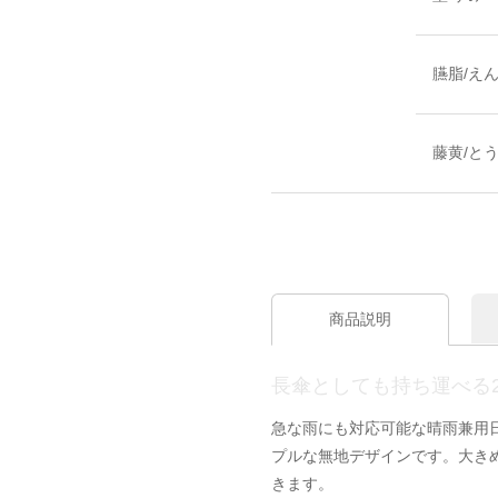
臙脂/え
藤黄/と
商品説明
長傘としても持ち運べる
急な雨にも対応可能な晴雨兼用
プルな無地デザインです。大きめ
きます。