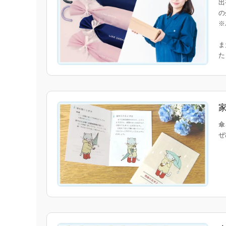
出
の
※
ま
傘
ぜ