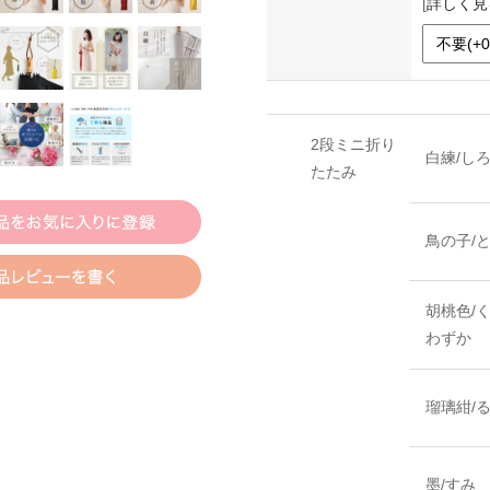
[
詳しく見
2段ミニ折り
白練/し
たたみ
鳥の子/
胡桃色/
わずか
瑠璃紺/
墨/すみ