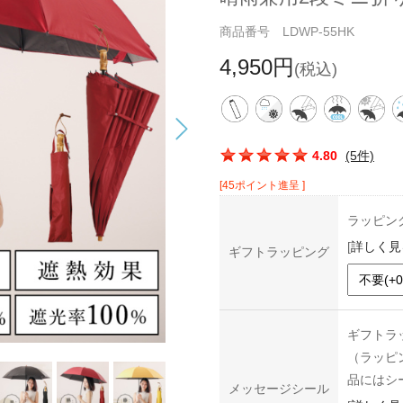
商品番号 LDWP-55HK
4,950円
(税込)
この商品の平均評価：
4.80
(5件)
[45ポイント進呈 ]
ラッピン
[
詳しく見
ギフトラッピング
ギフトラ
（ラッピ
品にはシ
メッセージシール