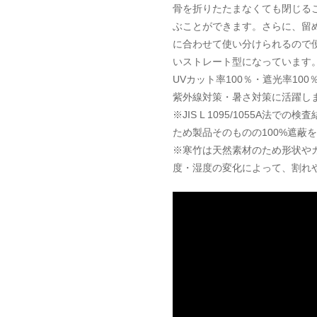
骨を折りたたまなくても閉じる
ぶことができます。さらに、留
に合わせて使い分けられるので
いストレート型になっています
UVカット率100％・遮光率1
紫外線対策・暑さ対策に活躍し
※JIS L 1095/1055A
ため製品そのものの100%遮蔽
※寒竹は天然素材のため形状や
度・湿度の変化によって、割れ