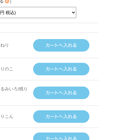
る
]
ろねり
とりのこ
くるみいろ/残り
るりこん