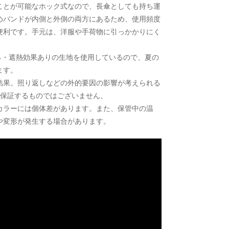
ことが可能なホック式なので、長傘としても持ち運
めバンドが内側と外側の両方にあるため、使用頻度
便利です。手元は、洋服や手荷物に引っかかりにく
。
00％・遮熱効果ありの生地を使用しているので、夏の
ます。
法での検査結果。照り返しなどの外的要因の影響が考えられる
を保証するものではございません。
カラーには個体差があります。また、保管中の温
や変形が発生する場合があります。