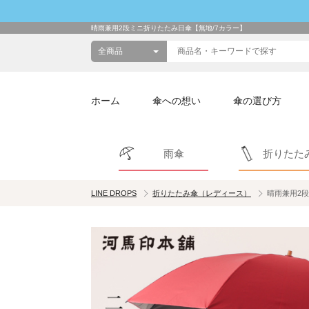
晴雨兼用2段ミニ折りたたみ日傘【無地/7カラー】
ホーム
傘への想い
傘の選び方
雨傘
折りたた
LINE DROPS
折りたたみ傘（レディース）
晴雨兼用2段