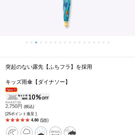
突起のない露先【ふちフラ】を採用
キッズ雨傘【ダイナソー】
KH-KST-38
2,750円
(税込)
[25ポイント進呈 ]
4.80
(5件)