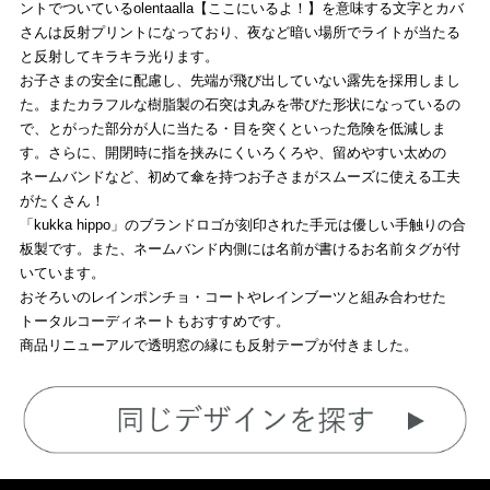
ントでついているolentaalla【ここにいるよ！】を意味する文字とカバ
さんは反射プリントになっており、夜など暗い場所でライトが当たる
と反射してキラキラ光ります。
お子さまの安全に配慮し、先端が飛び出していない露先を採用しまし
た。またカラフルな樹脂製の石突は丸みを帯びた形状になっているの
で、とがった部分が人に当たる・目を突くといった危険を低減しま
す。さらに、開閉時に指を挟みにくいろくろや、留めやすい太めの
ネームバンドなど、初めて傘を持つお子さまがスムーズに使える工夫
がたくさん！
「kukka hippo」のブランドロゴが刻印された手元は優しい手触りの合
板製です。また、ネームバンド内側には名前が書けるお名前タグが付
いています。
おそろいのレインポンチョ・コートやレインブーツと組み合わせた
トータルコーディネートもおすすめです。
商品リニューアルで透明窓の縁にも反射テープが付きました。