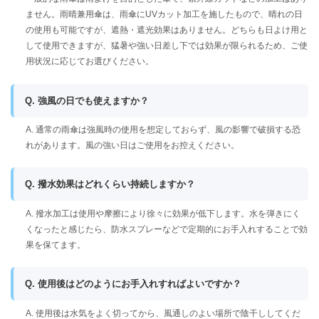
ません。雨晴兼用傘は、雨傘にUVカット加工を施したもので、晴れの日
の使用も可能ですが、遮熱・遮光効果はありません。どちらも日よけ用と
して使用できますが、猛暑や強い日差し下では効果が限られるため、ご使
用状況に応じてお選びください。
Q. 強風の日でも使えますか？
A. 通常の雨傘は強風時の使用を想定しておらず、風の影響で破損する恐
れがあります。風の強い日はご使用をお控えください。
Q. 撥水効果はどれくらい持続しますか？
A. 撥水加工は使用や摩擦により徐々に効果が低下します。水を弾きにく
くなったと感じたら、防水スプレーなどで定期的にお手入れすることで効
果を保てます。
Q. 使用後はどのようにお手入れすればよいですか？
A. 使用後は水気をよく切ってから、風通しのよい場所で陰干ししてくだ