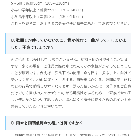
5～6歳：親骨50cm（105～120cm）
小学中学年以上：親骨55cm（120～140cm）
小学高学年以上：親骨58cm（130～145cm）
これらを参考に、お子さまの身長や使い勝手にあわせてお選びください。
Q. 数回しか使っていないのに、骨が折れて（曲がって）しまいま
した。不良でしょうか？
A. ご心配をおかけし申し訳ございません。初期不良の可能性もございま
すが、多くの場合、ご使用の際に傘になんらかの負担がかかってしまった
ことが原因です。例えば、強風下での使用、傘を回す・振る、上に向けて
勢いよく開く、地面に突く・引きずる、自転車にかける、隙間に差し込む
などの行為で破損しやすくなります。誤った使いかたは、お子さまご自身
だけでなく周りの人のケガにつながる可能性があるため、ご家族で傘の正
しい使いかたについて話し合い、壊れにくく安全に使うためのポイントを
共有していただければ幸いです。
Q. 雨傘と雨晴兼用傘の違いは何ですか？
一般的な雨傘は雨よけを目的とした傘で、紫外線カットなどの加工はあり