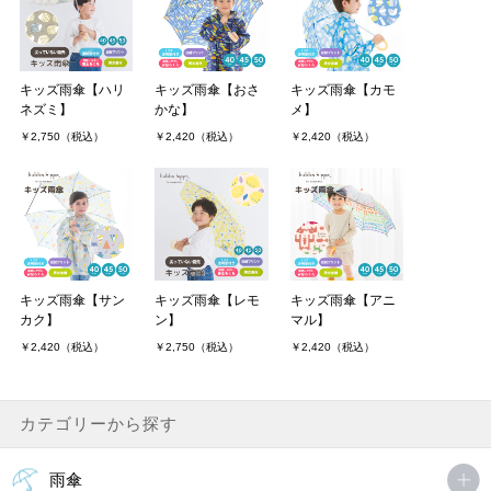
960daikiさん（2件）
購入者
非公開 投稿日：2021年06月11日
キッズ雨傘【ハリ
キッズ雨傘【おさ
キッズ雨傘【カモ
ネズミ】
かな】
メ】
めちゃくちゃ可愛い商品です！
￥2,750（税込）
￥2,420（税込）
￥2,420（税込）
子供が速攻気に入ってしまって今は雨になるとすぐ傘を取りに行き
ますw
こんな可愛い商品をありがとうございます&#128522;
MORE
キッズ雨傘【サン
キッズ雨傘【レモ
キッズ雨傘【アニ
カク】
ン】
マル】
￥2,420（税込）
￥2,750（税込）
￥2,420（税込）
カテゴリーから探す
雨傘