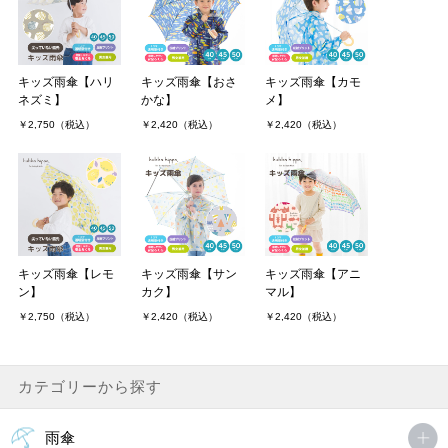
960daikiさん（2件）
購入者
非公開 投稿日：2021年06月11日
キッズ雨傘【ハリ
キッズ雨傘【おさ
キッズ雨傘【カモ
ネズミ】
かな】
メ】
めちゃくちゃ可愛い商品です！
￥2,750（税込）
￥2,420（税込）
￥2,420（税込）
子供が速攻気に入ってしまって今は雨になるとすぐ傘を取りに行き
ますw
こんな可愛い商品をありがとうございます&#128522;
MORE
キッズ雨傘【レモ
キッズ雨傘【サン
キッズ雨傘【アニ
ン】
カク】
マル】
￥2,750（税込）
￥2,420（税込）
￥2,420（税込）
カテゴリーから探す
雨傘