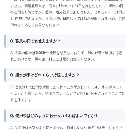
ません。雨晴兼用傘は、雨傘にUVカット加工を施したもので、晴れの日
の使用も可能ですが、遮熱・遮光効果はありません。どちらも日よけ用と
して使用できますが、猛暑や強い日差し下では効果が限られるため、ご使
用状況に応じてお選びください。
Q. 強風の日でも使えますか？
A. 通常の雨傘は強風時の使用を想定しておらず、風の影響で破損する恐
れがあります。風の強い日はご使用をお控えください。
Q. 撥水効果はどれくらい持続しますか？
A. 撥水加工は使用や摩擦により徐々に効果が低下します。水を弾きにく
くなったと感じたら、防水スプレーなどで定期的にお手入れすることで効
果を保てます。
Q. 使用後はどのようにお手入れすればよいですか？
A. 使用後は水気をよく切ってから、風通しのよい場所で陰干ししてくだ