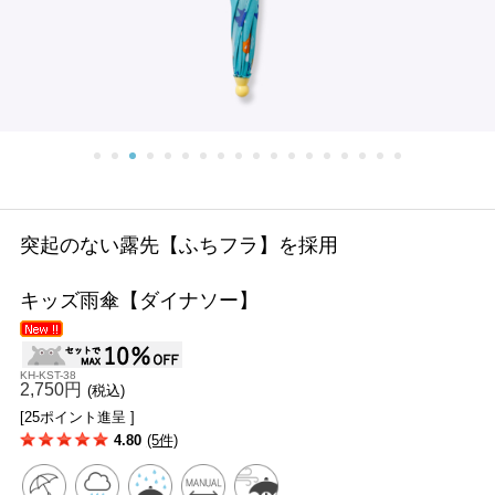
突起のない露先【ふちフラ】を採用
キッズ雨傘【ダイナソー】
KH-KST-38
2,750円
(税込)
[25ポイント進呈 ]
4.80
(5件)