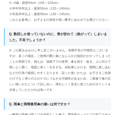
5～6歳：親骨50cm（105～120cm）
小学中学年以上：親骨55cm（120～140cm）
小学高学年以上：親骨58cm（130～145cm）
これらを参考に、お子さまの身長や使い勝手にあわせてお選びください。
Q. 数回しか使っていないのに、骨が折れて（曲がって）しまいま
した。不良でしょうか？
A. ご心配をおかけし申し訳ございません。初期不良の可能性もございま
すが、多くの場合、ご使用の際に傘になんらかの負担がかかってしまった
ことが原因です。例えば、強風下での使用、傘を回す・振る、上に向けて
勢いよく開く、地面に突く・引きずる、自転車にかける、隙間に差し込む
などの行為で破損しやすくなります。誤った使いかたは、お子さまご自身
だけでなく周りの人のケガにつながる可能性があるため、ご家族で傘の正
しい使いかたについて話し合い、壊れにくく安全に使うためのポイントを
共有していただければ幸いです。
Q. 雨傘と雨晴兼用傘の違いは何ですか？
一般的な雨傘は雨よけを目的とした傘で、紫外線カットなどの加工はあり