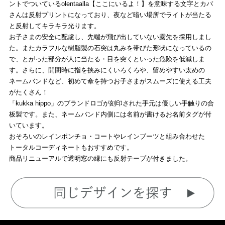
ントでついているolentaalla【ここにいるよ！】を意味する文字とカバ
さんは反射プリントになっており、夜など暗い場所でライトが当たる
と反射してキラキラ光ります。
お子さまの安全に配慮し、先端が飛び出していない露先を採用しまし
た。またカラフルな樹脂製の石突は丸みを帯びた形状になっているの
で、とがった部分が人に当たる・目を突くといった危険を低減しま
す。さらに、開閉時に指を挟みにくいろくろや、留めやすい太めの
ネームバンドなど、初めて傘を持つお子さまがスムーズに使える工夫
がたくさん！
「kukka hippo」のブランドロゴが刻印された手元は優しい手触りの合
板製です。また、ネームバンド内側には名前が書けるお名前タグが付
いています。
おそろいのレインポンチョ・コートやレインブーツと組み合わせた
トータルコーディネートもおすすめです。
商品リニューアルで透明窓の縁にも反射テープが付きました。