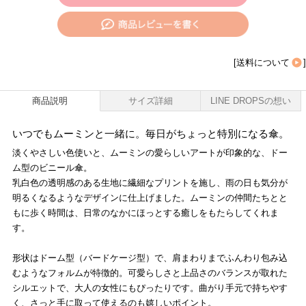
[
送料について
]
商品説明
サイズ詳細
LINE DROPSの想い
いつでもムーミンと一緒に。毎日がちょっと特別になる傘。
淡くやさしい色使いと、ムーミンの愛らしいアートが印象的な、ドー
ム型のビニール傘。
乳白色の透明感のある生地に繊細なプリントを施し、雨の日も気分が
明るくなるようなデザインに仕上げました。ムーミンの仲間たちとと
もに歩く時間は、日常のなかにほっとする癒しをもたらしてくれま
す。
形状はドーム型（バードケージ型）で、肩まわりまでふんわり包み込
むようなフォルムが特徴的。可愛らしさと上品さのバランスが取れた
シルエットで、大人の女性にもぴったりです。曲がり手元で持ちやす
く、さっと手に取って使えるのも嬉しいポイント。