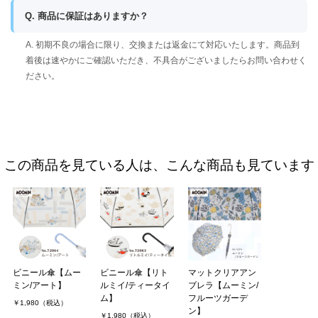
Q. 商品に保証はありますか？
A. 初期不良の場合に限り、交換または返金にて対応いたします。商品到
着後は速やかにご確認いただき、不具合がございましたらお問い合わせく
ださい。
この商品を見ている人は、こんな商品も見ています
ビニール傘【ムー
ビニール傘【リト
マットクリアアン
ミン/アート】
ルミイ/ティータイ
ブレラ【ムーミン/
ム】
フルーツガーデ
￥1,980（税込）
ン】
￥1,980（税込）