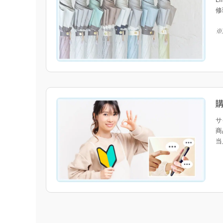
修
※
サ
商
当