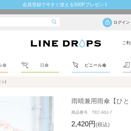
会員登録で今すぐ使える500Pプレゼント
ログイン
ご利
み傘
日傘
ビニール傘
イス】
雨晴兼用雨傘【ひと
商品番号 TEC-60J-7
2,420円
(税込)