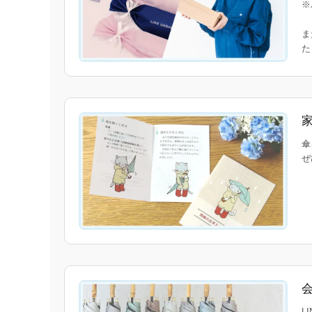
※
ま
傘
ぜ
L