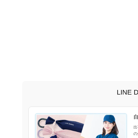
LIN
出
の