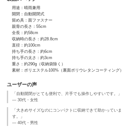
用途：晴雨兼用
開閉：自動開閉式
留め具：面ファスナー
親骨の長さ：55cm
全長：約58cm
収納時の長さ：約28.8cm
直径：約100cm
持ち手の長さ：約6cm
持ち手の太さ：約3cm
重さ：約290g（収納袋除く）
素材：ポリエステル100%（裏面ポリウレタンコーティング）
ユーザーの声
「自動開閉がとても便利で、片手でも操作しやすいです。」
— 30代・女性
「大きめサイズなのにコンパクトに収納できて助かっていま
す。」
— 40代・男性