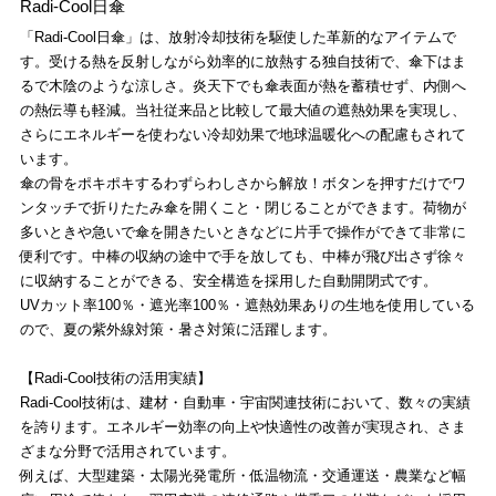
Radi-Cool日傘
「Radi-Cool日傘」は、放射冷却技術を駆使した革新的なアイテムで
す。受ける熱を反射しながら効率的に放熱する独自技術で、傘下はま
るで木陰のような涼しさ。炎天下でも傘表面が熱を蓄積せず、内側へ
の熱伝導も軽減。当社従来品と比較して最大値の遮熱効果を実現し、
さらにエネルギーを使わない冷却効果で地球温暖化への配慮もされて
います。
傘の骨をポキポキするわずらわしさから解放！ボタンを押すだけでワ
ンタッチで折りたたみ傘を開くこと・閉じることができます。荷物が
多いときや急いで傘を開きたいときなどに片手で操作ができて非常に
便利です。中棒の収納の途中で手を放しても、中棒が飛び出さず徐々
に収納することができる、安全構造を採用した自動開閉式です。
UVカット率100％・遮光率100％・遮熱効果ありの生地を使用している
ので、夏の紫外線対策・暑さ対策に活躍します。
【Radi-Cool技術の活用実績】
Radi-Cool技術は、建材・自動車・宇宙関連技術において、数々の実績
を誇ります。エネルギー効率の向上や快適性の改善が実現され、さま
ざまな分野で活用されています。
例えば、大型建築・太陽光発電所・低温物流・交通運送・農業など幅