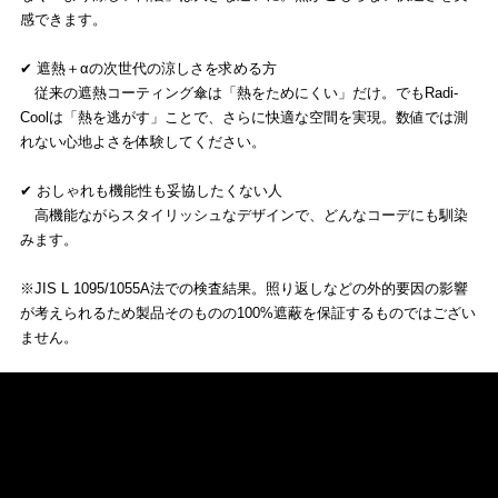
感できます。
✔ 遮熱＋αの次世代の涼しさを求める方
従来の遮熱コーティング傘は「熱をためにくい」だけ。でもRadi-
Coolは「熱を逃がす」ことで、さらに快適な空間を実現。数値では測
れない心地よさを体験してください。
✔ おしゃれも機能性も妥協したくない人
高機能ながらスタイリッシュなデザインで、どんなコーデにも馴染
みます。
※JIS L 1095/1055A法での検査結果。照り返しなどの外的要因の影響
が考えられるため製品そのものの100%遮蔽を保証するものではござい
ません。