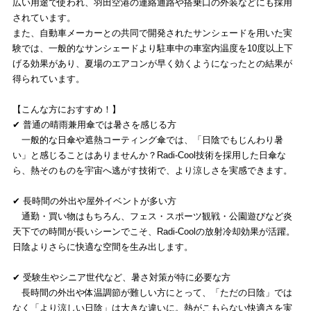
広い用途で使われ、羽田空港の連絡通路や搭乗口の外装などにも採用
されています。
また、自動車メーカーとの共同で開発されたサンシェードを用いた実
験では、一般的なサンシェードより駐車中の車室内温度を10度以上下
げる効果があり、夏場のエアコンが早く効くようになったとの結果が
得られています。
【こんな方におすすめ！】
✔ 普通の晴雨兼用傘では暑さを感じる方
一般的な日傘や遮熱コーティング傘では、「日陰でもじんわり暑
い」と感じることはありませんか？Radi-Cool技術を採用した日傘な
ら、熱そのものを宇宙へ逃がす技術で、より涼しさを実感できます。
✔ 長時間の外出や屋外イベントが多い方
通勤・買い物はもちろん、フェス・スポーツ観戦・公園遊びなど炎
天下での時間が長いシーンでこそ、Radi-Coolの放射冷却効果が活躍。
日陰よりさらに快適な空間を生み出します。
✔ 受験生やシニア世代など、暑さ対策が特に必要な方
長時間の外出や体温調節が難しい方にとって、「ただの日陰」では
なく「より涼しい日陰」は大きな違いに。熱がこもらない快適さを実