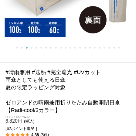
#晴雨兼用 #遮熱 #完全遮光 #UVカット
雨傘としても使える日傘
夏の限定ラッピング対象
ゼロアンドの晴雨兼用折りたたみ自動開閉日傘
【Radi-cool/3カラー】
LDB-RDC-55WJP
6,820円
(税込)
[62ポイント進呈 ]
4.38
(8件)