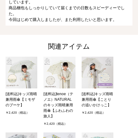
しています。
商品梱包もしっかりしていて届くまでの日数もスピーディーでし
た。
今回はじめて購入しましたが、また利用したいと思います。
あじさいさん（2件）
購入者
非公開 投稿日：2022年03月09日
関連アイテム
お友達の娘さんの入学祝いに購入しました。
お花の模様・優しい色合いがとてもかわいくて、自分でも欲しくな
るほどでした！
傘の留め具のところも一般的な傘のように金属が出ておらず、危な
くないようになっていて．．．
[送料込]キッズ雨晴
[送料込]tenoe（テ
[送料込]キッズ雨晴
兼用雨傘【ミモザ
ノエ）NATURAL
兼用雨傘【ことり
MORE
のブーケ】
のキッズ雨晴兼用
の追いかけっこ】
雨傘【ふわふわの
￥2,420（税込）
￥2,420（税込）
旅人】
￥2,420（税込）