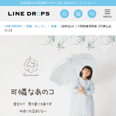
会員登録＆LINE連携で今すぐ使える500ポイントプレゼント
LINE DROPS
雨傘（キッズ）
長傘
[送料込]キッズ雨晴兼用雨傘【可憐なあ
のコ】