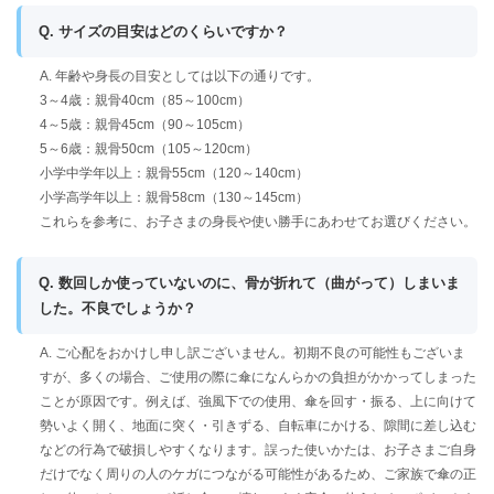
Q. サイズの目安はどのくらいですか？
A. 年齢や身長の目安としては以下の通りです。
3～4歳：親骨40cm（85～100cm）
4～5歳：親骨45cm（90～105cm）
5～6歳：親骨50cm（105～120cm）
小学中学年以上：親骨55cm（120～140cm）
小学高学年以上：親骨58cm（130～145cm）
これらを参考に、お子さまの身長や使い勝手にあわせてお選びください。
Q. 数回しか使っていないのに、骨が折れて（曲がって）しまいま
した。不良でしょうか？
A. ご心配をおかけし申し訳ございません。初期不良の可能性もございま
すが、多くの場合、ご使用の際に傘になんらかの負担がかかってしまった
ことが原因です。例えば、強風下での使用、傘を回す・振る、上に向けて
勢いよく開く、地面に突く・引きずる、自転車にかける、隙間に差し込む
などの行為で破損しやすくなります。誤った使いかたは、お子さまご自身
だけでなく周りの人のケガにつながる可能性があるため、ご家族で傘の正