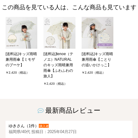
この商品を見ている人は、こんな商品も見ています
[送料込]キッズ雨晴
[送料込]tenoe（テ
[送料込]キッズ雨晴
兼用雨傘【ミモザ
ノエ）NATURAL
兼用雨傘【ことり
のブーケ】
のキッズ雨晴兼用
の追いかけっこ】
雨傘【ふわふわの
￥2,420（税込）
￥2,420（税込）
旅人】
￥2,420（税込）
最新商品レビュー
ゆきさん（1件）
購入者
福岡県/40代 投稿日：2025年04月27日