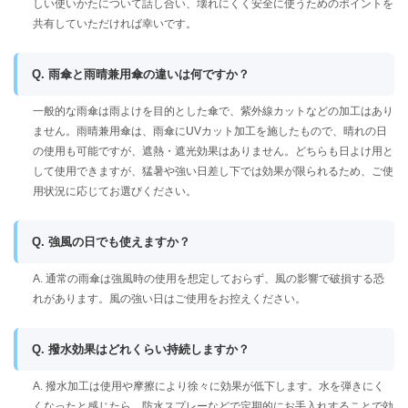
しい使いかたについて話し合い、壊れにくく安全に使うためのポイントを
共有していただければ幸いです。
Q. 雨傘と雨晴兼用傘の違いは何ですか？
一般的な雨傘は雨よけを目的とした傘で、紫外線カットなどの加工はあり
ません。雨晴兼用傘は、雨傘にUVカット加工を施したもので、晴れの日
の使用も可能ですが、遮熱・遮光効果はありません。どちらも日よけ用と
して使用できますが、猛暑や強い日差し下では効果が限られるため、ご使
用状況に応じてお選びください。
Q. 強風の日でも使えますか？
A. 通常の雨傘は強風時の使用を想定しておらず、風の影響で破損する恐
れがあります。風の強い日はご使用をお控えください。
Q. 撥水効果はどれくらい持続しますか？
A. 撥水加工は使用や摩擦により徐々に効果が低下します。水を弾きにく
くなったと感じたら、防水スプレーなどで定期的にお手入れすることで効