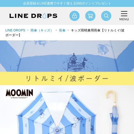
会員登録＆LINE連携で今すぐ使える500ポイントプレゼント
LINE DROPS
雨傘（キッズ）
長傘
キッズ雨晴兼用雨傘【リトルミイ/波
ボーダー】