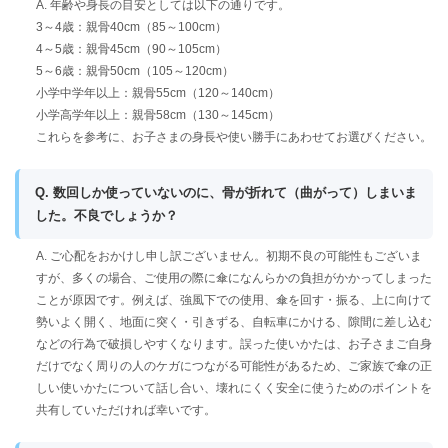
A. 年齢や身長の目安としては以下の通りです。
3～4歳：親骨40cm（85～100cm）
4～5歳：親骨45cm（90～105cm）
5～6歳：親骨50cm（105～120cm）
小学中学年以上：親骨55cm（120～140cm）
小学高学年以上：親骨58cm（130～145cm）
これらを参考に、お子さまの身長や使い勝手にあわせてお選びください。
Q. 数回しか使っていないのに、骨が折れて（曲がって）しまいま
した。不良でしょうか？
A. ご心配をおかけし申し訳ございません。初期不良の可能性もございま
すが、多くの場合、ご使用の際に傘になんらかの負担がかかってしまった
ことが原因です。例えば、強風下での使用、傘を回す・振る、上に向けて
勢いよく開く、地面に突く・引きずる、自転車にかける、隙間に差し込む
などの行為で破損しやすくなります。誤った使いかたは、お子さまご自身
だけでなく周りの人のケガにつながる可能性があるため、ご家族で傘の正
しい使いかたについて話し合い、壊れにくく安全に使うためのポイントを
共有していただければ幸いです。