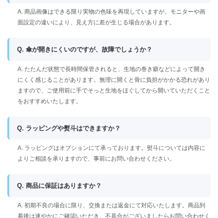
A. 商品画像はできる限り実物の色味を再現していますが、モニターや画
面設定の違いにより、見え方に差が生じる場合があります。
Q. 傘が開きにくいのですが、故障でしょうか？
A. たたんだ状態で長時間保管されると、生地の巻き癖などによって開き
にくく感じることがあります。無理に開くと骨に負担がかかる恐れがあり
ますので、ご使用前に手でそっと生地をほぐしてから開いていただくこと
をおすすめいたします。
Q. ラッピングや熨斗はできますか？
A. ラッピングはオプションにて承っております。熨斗については内容に
よりご相談を承りますので、事前にお問い合わせください。
Q. 商品に保証はありますか？
A. 初期不良の場合に限り、交換または返金にて対応いたします。商品到
着後は速やかにご確認いただき、不具合がございましたらお問い合わせく