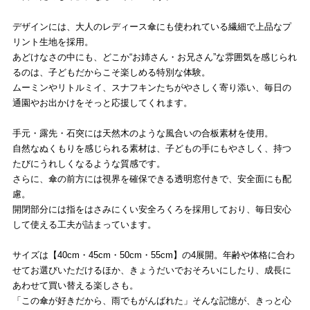
デザインには、大人のレディース傘にも使われている繊細で上品なプ
リント生地を採用。
あどけなさの中にも、どこか“お姉さん・お兄さん”な雰囲気を感じられ
るのは、子どもだからこそ楽しめる特別な体験。
ムーミンやリトルミイ、スナフキンたちがやさしく寄り添い、毎日の
通園やお出かけをそっと応援してくれます。
手元・露先・石突には天然木のような風合いの合板素材を使用。
自然なぬくもりを感じられる素材は、子どもの手にもやさしく、持つ
たびにうれしくなるような質感です。
さらに、傘の前方には視界を確保できる透明窓付きで、安全面にも配
慮。
開閉部分には指をはさみにくい安全ろくろを採用しており、毎日安心
して使える工夫が詰まっています。
サイズは【40cm・45cm・50cm・55cm】の4展開。年齢や体格に合わ
せてお選びいただけるほか、きょうだいでおそろいにしたり、成長に
あわせて買い替える楽しさも。
「この傘が好きだから、雨でもがんばれた」そんな記憶が、きっと心