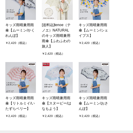
キッズ雨晴兼用雨
[送料込]tenoe（テ
キッズ雨晴兼用雨
傘【ムーミン/かく
ノエ）NATURAL
傘【ムーミン/シェ
れんぼ】
のキッズ雨晴兼用
イプス】
雨傘【ふわふわの
￥2,420（税込）
￥2,420（税込）
旅人】
￥2,420（税込）
キッズ雨晴兼用雨
キッズ雨晴兼用雨
キッズ雨晴兼用雨
傘【リトルミイ/い
傘【スヌーピー/は
傘【ムーミン/おさ
たずらベリー】
なもよう】
んぽ】
￥2,420（税込）
￥2,420（税込）
￥2,420（税込）