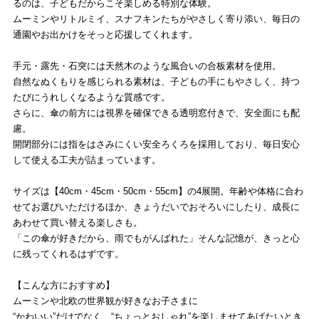
るのは、子どもだからこそ楽しめる特別な体験。
ムーミンやリトルミイ、スナフキンたちがやさしく寄り添い、毎日の
通園やお出かけをそっと応援してくれます。
手元・露先・石突には天然木のような風合いの合板素材を使用。
自然なぬくもりを感じられる素材は、子どもの手にもやさしく、持つ
たびにうれしくなるような質感です。
さらに、傘の前方には視界を確保できる透明窓付きで、安全面にも配
慮。
開閉部分には指をはさみにくい安全ろくろを採用しており、毎日安心
して使える工夫が詰まっています。
サイズは【40cm・45cm・50cm・55cm】の4展開。年齢や体格に合わ
せてお選びいただけるほか、きょうだいでおそろいにしたり、成長に
あわせて買い替える楽しさも。
「この傘が好きだから、雨でもがんばれた」そんな記憶が、きっと心
に残ってくれるはずです。
【こんな方におすすめ】
ムーミンや北欧の世界観が好きなお子さまに
“かわいい”だけでなく、“ちょっとおしゃれ”を楽しませてあげたいとき