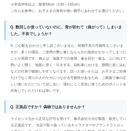
小学高学年以上：親骨58cm（130～145cm）
これらを参考に、お子さまの身長や使い勝手にあわせてお選びください。
Q. 数回しか使っていないのに、骨が折れて（曲がって）しまいま
した。不良でしょうか？
A. ご心配をおかけし申し訳ございません。初期不良の可能性もございま
すが、多くの場合、ご使用の際に傘になんらかの負担がかかってしまった
ことが原因です。例えば、強風下での使用、傘を回す・振る、上に向けて
勢いよく開く、地面に突く・引きずる、自転車にかける、隙間に差し込む
などの行為で破損しやすくなります。誤った使いかたは、お子さまご自身
だけでなく周りの人のケガにつながる可能性があるため、ご家族で傘の正
しい使いかたについて話し合い、壊れにくく安全に使うためのポイントを
共有していただければ幸いです。
Q. 正規品ですか？ 偽物ではありませんか？
ライセンス元から正式な許可を受けて、株式会社小川が製造・販売してい
る正規品です。 当店で取り扱っているキャラクターやブランドライセン