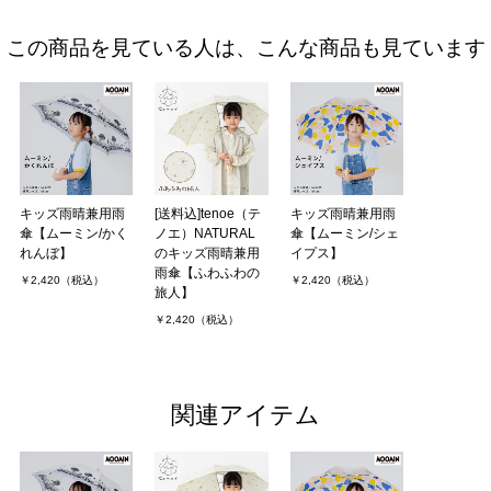
この商品を見ている人は、こんな商品も見ています
キッズ雨晴兼用雨
[送料込]tenoe（テ
キッズ雨晴兼用雨
傘【ムーミン/かく
ノエ）NATURAL
傘【ムーミン/シェ
れんぼ】
のキッズ雨晴兼用
イプス】
雨傘【ふわふわの
￥2,420（税込）
￥2,420（税込）
旅人】
￥2,420（税込）
関連アイテム