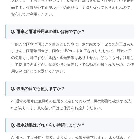
ス商品は、すべてライセンス元との契約に基づき製造・販売している正規
品です。模倣品や非正規ルートの商品は一切取り扱っておりませんので、
安心してご利用ください。
Q. 雨傘と雨晴兼用傘の違いは何ですか？
一般的な雨傘は雨よけを目的とした傘で、紫外線カットなどの加工はあり
ません。雨晴兼用傘は、雨傘にUVカット加工を施したもので、晴れの日
の使用も可能ですが、遮熱・遮光効果はありません。どちらも日よけ用と
して使用できますが、猛暑や強い日差し下では効果が限られるため、ご使
用状況に応じてお選びください。
Q. 強風の日でも使えますか？
A. 通常の雨傘は強風時の使用を想定しておらず、風の影響で破損する恐
れがあります。風の強い日はご使用をお控えください。
Q. 撥水効果はどれくらい持続しますか？
A. 撥水加工は使用や摩擦により徐々に効果が低下します。水を弾きにく