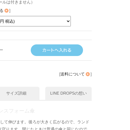
ールは付きません）
る
]
ー
[
送料について
]
サイズ詳細
LINE DROPSの想い
ンスフォーム傘
ドして伸びます。後ろが大きく広がるので、ランド
り守ります。閉じたときは普通の傘と同じなので、