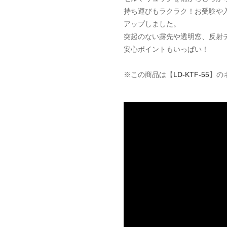
持ち運びもラクラク！お受験や
アップしました。
突起のない露先や透明窓、反射
安心ポイントもいっぱい！
※この商品は【
LD-KTF-55
】の