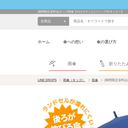
[期間限定送料込]キッズ雨傘【のびカサくん/ジャンプ式/ネイビー】
ホーム
傘への想い
傘の選び方
雨傘
折りたた
LINE DROPS
雨傘（キッズ）
長傘
[期間限定送料込