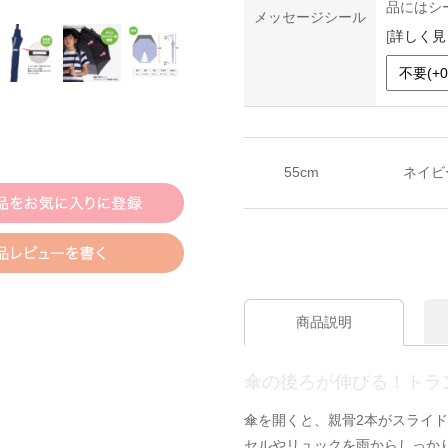
品にはシ
メッセージシール
[
詳しく見
55cm
ネイビ
商品説明
傘の後ろが伸びる！トラ
傘を開くと、親骨2本がスライ
セルやリュックを雨からしっか