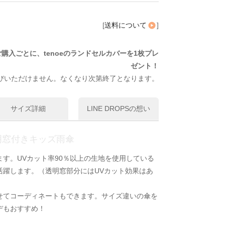
[
送料について
]
ご購入ごとに、tenoeのランドセルカバーを1枚プレ
ゼント！
びいただけません。なくなり次第終了となります。
サイズ詳細
LINE DROPSの想い
明窓付きキッズ雨傘
す。UVカット率90％以上の生地を使用している
活躍します。（透明窓部分にはUVカット効果はあ
せてコーディネートもできます。サイズ違いの傘を
デもおすすめ！