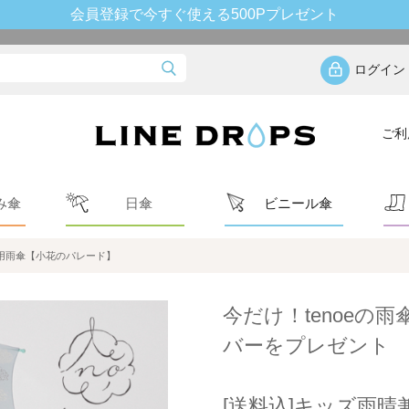
会員登録で今すぐ使える500Pプレゼント
ログイン
ご利
み傘
日傘
ビニール傘
兼用雨傘【小花のパレード】
今だけ！tenoeの
バーをプレゼント
[送料込]キッズ雨