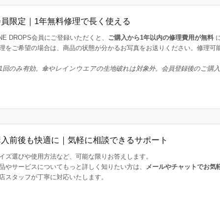
会員限定｜1年無料修理で長く使える
INE DROPS会員にご登録いただくと、
ご購入から1年以内の修理費用が無料
理をご希望の場合は、商品の状態が分かるお写真をお送りください。修理可
1回のみ有効。傘やレインウエアの生地破れは対象外。会員登録後のご購
購入前後も快適に｜気軽に相談できるサポート
イズ選びや使用方法など、可能な限りお答えします。
品やサービスについてもっと詳しく知りたい方は、
メールやチャットでお気
店スタッフが丁寧に対応いたします。