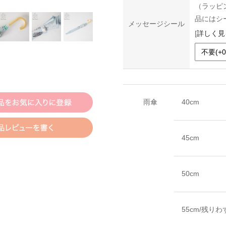
（ラッピ
品にはシ
メッセージシール
[
詳しく見
雨傘
40cm
45cm
50cm
55cm/残りわ