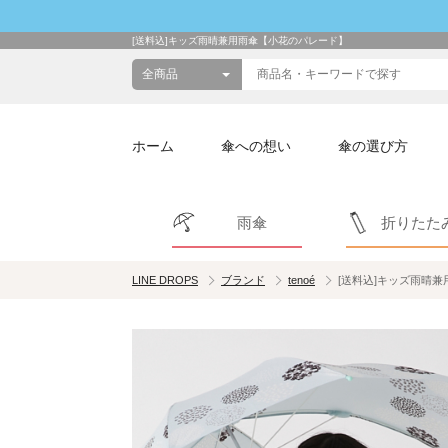
[送料込]キッズ雨晴兼用雨傘【小花のパレード】
ホーム
傘への想い
傘の選び方
雨傘
折りたた
LINE DROPS
ブランド
tenoé
[送料込]キッズ雨晴