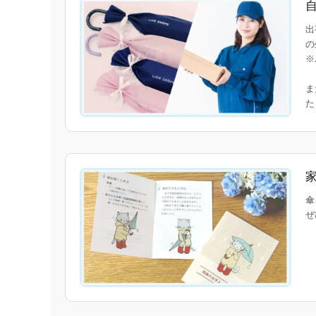
出
の
※
ま
傘
ぜ