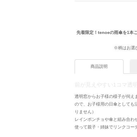
先着限定！tenoeの雨傘を1本
※柄はお選
商品説明
前が見えやすい1コマ透
透明窓からお子様の様子が伺えま
ので、お子様用の日傘としても
りません）
レインポンチョや傘と組み合わ
使って親子・姉妹でリンクコー