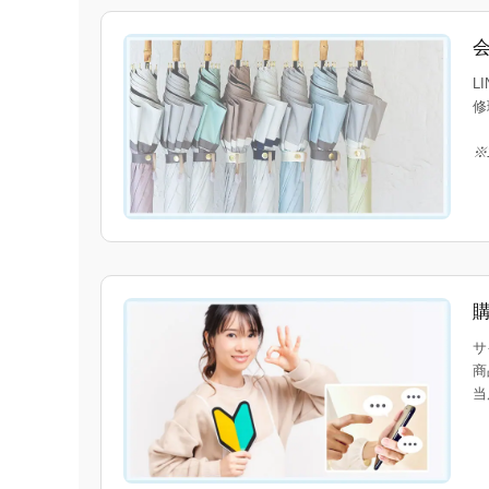
L
修
※
サ
商
当