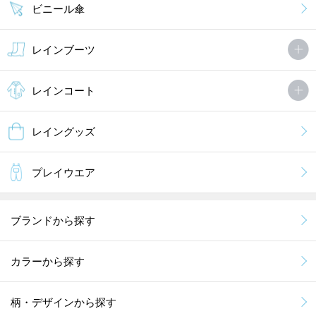
ビニール傘
さきぼうさん（1件）
購入者
非公開 投稿日：2022年07月15日
レインブーツ
ママがネットで発見し、娘に「これどう？」と聞くと一発で「かわ
レインコート
いいこれほしい！」となり即購入させていただきました。
開封後実物を見てさらに満足したようで天気予報は晴れでしたが
「明日保育園に持って行く」と．．．
レイングッズ
きなこ餅さん（1件）
購入者
非公開 投稿日：2022年06月17日
プレイウエア
雨の日もパッと心が晴れそうな明るいデザインで、子どもも親もと
ブランドから探す
ても気に入りました。派手すぎず、目にも優しい色合いです。
軽量、子どもでも開きやすい、閉めやすい、透明窓…この品質の良
さでこのお値段は手頃だ．．．
カラーから探す
ぱんぷぽさん（4件）
購入者
非公開 投稿日：2021年07月21日
柄・デザインから探す