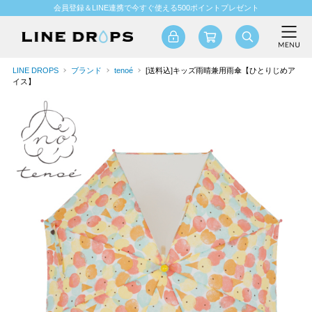
会員登録＆LINE連携で今すぐ使える500ポイントプレゼント
LINE DROPS
ブランド
tenoé
[送料込]キッズ雨晴兼用雨傘【ひとりじめア
イス】