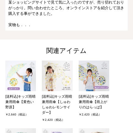
某ショッピングサイトで見て気に入ったのですが、売り切れており
がっかり。問い合わせたところ、オンラインストアを紹介して頂き
購入する事ができました。
実物も．．．
kanoさん（2件）
購入者
東京都/30代/女性 投稿日：2024年03月05日
関連アイテム
とってもかわいい！！
4歳の娘と一緒に選びました。
ぱっと見は◯がいっぱいの柄に見えて、よく見ると全部アイスク
リームな所が気に入っています。派手すぎず、でも目立つ色な所も
安心できます。
[送料込]キッズ雨晴
[送料込]キッズ雨晴
[送料込]キッズ雨晴
兼用雨傘【黄色い
兼用雨傘【しゅわ
兼用雨傘【雨上が
サイズに悩．．．
野原】
しゅわレモンサイ
りのはらっぱ】
ダー】
asahaさん（2件）
￥2,640（税込）
￥2,420（税込）
購入者
￥2,420（税込）
非公開 投稿日：2023年12月21日