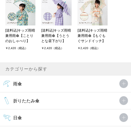
2才の娘が自分の傘を欲しがるので購入しました。
優しい色合いだけど目立つ色なので、雨の日でも安心です。
ひつじさん（2件）
購入者
非公開 投稿日：2023年05月24日
[送料込]キッズ雨晴
[送料込]キッズ雨晴
[送料込]キッズ雨晴
兼用雨傘【ことり
兼用雨傘【うとう
兼用雨傘【もぐも
のおしゃべり】
とな昼下がり】
ぐサンドイッチ】
￥2,420（税込）
￥2,420（税込）
￥2,420（税込）
5歳の娘に購入しました。サイズ感もちょうどよく、柄もとっても
可愛いので保育園に持って行くのが楽しみです。
ままさん（1件）
カテゴリーから探す
購入者
非公開 投稿日：2023年04月06日
雨傘
かわいい！
他のサイトでこれを見て絶対にこれがいいと娘がいいました。届い
折りたたみ傘
てみるとほんとにかわいいし、雨の日も気分が明るくなるような色
でした。
日傘
雨の日にまだ使ってないので、-1ですが、普通に使えれば5
点．．．