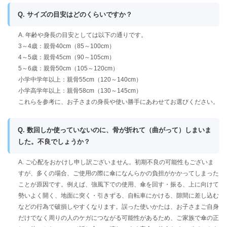
Q. サイズの目安はどのくらいですか？
A. 年齢や身長の目安としては以下の通りです。
3～4歳：親骨40cm（85～100cm）
4～5歳：親骨45cm（90～105cm）
5～6歳：親骨50cm（105～120cm）
小学中学年以上：親骨55cm（120～140cm）
小学高学年以上：親骨58cm（130～145cm）
これらを参考に、お子さまの身長や使い勝手にあわせてお選びください。
Q. 数回しか使っていないのに、骨が折れて（曲がって）しまいま
した。不良でしょうか？
A. ご心配をおかけし申し訳ございません。初期不良の可能性もございま
すが、多くの場合、ご使用の際に傘になんらかの負担がかかってしまった
ことが原因です。例えば、強風下での使用、傘を回す・振る、上に向けて
勢いよく開く、地面に突く・引きずる、自転車にかける、隙間に差し込む
などの行為で破損しやすくなります。誤った使いかたは、お子さまご自身
だけでなく周りの人のケガにつながる可能性があるため、ご家族で傘の正