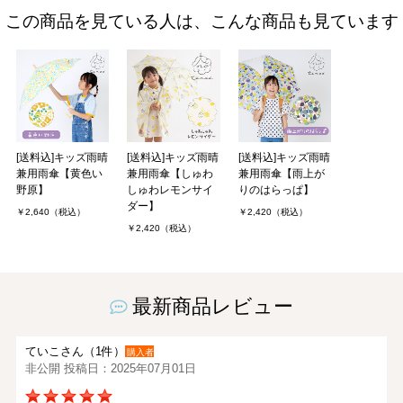
この商品を見ている人は、こんな商品も見ています
[送料込]キッズ雨晴
[送料込]キッズ雨晴
[送料込]キッズ雨晴
兼用雨傘【黄色い
兼用雨傘【しゅわ
兼用雨傘【雨上が
野原】
しゅわレモンサイ
りのはらっぱ】
ダー】
￥2,640（税込）
￥2,420（税込）
￥2,420（税込）
最新商品レビュー
ていこさん（1件）
購入者
非公開 投稿日：2025年07月01日