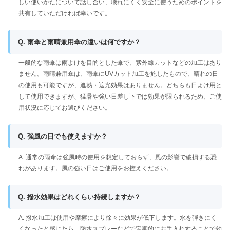
しい使いかたについて話し合い、壊れにくく安全に使うためのポイントを
共有していただければ幸いです。
Q. 雨傘と雨晴兼用傘の違いは何ですか？
一般的な雨傘は雨よけを目的とした傘で、紫外線カットなどの加工はあり
ません。雨晴兼用傘は、雨傘にUVカット加工を施したもので、晴れの日
の使用も可能ですが、遮熱・遮光効果はありません。どちらも日よけ用と
して使用できますが、猛暑や強い日差し下では効果が限られるため、ご使
用状況に応じてお選びください。
Q. 強風の日でも使えますか？
A. 通常の雨傘は強風時の使用を想定しておらず、風の影響で破損する恐
れがあります。風の強い日はご使用をお控えください。
Q. 撥水効果はどれくらい持続しますか？
A. 撥水加工は使用や摩擦により徐々に効果が低下します。水を弾きにく
くなったと感じたら、防水スプレーなどで定期的にお手入れすることで効