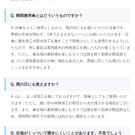
Q. 晴雨兼用傘とはどういうものですか？
A. 日傘をメイン使用としながら、雨の日にもお使いいただける傘です。
季節や天候を問わず、1本でさまざまなシーンにお使いいただけます。日
傘に撥水加工や防水加工を施すことで雨除けとしても使用できるようにし
たもので、特に最近は遮熱遮光の特殊加工を施したものが多くなっていま
す。ただし、傘生地の素材感を楽しむタイプは雨を防ぐ効果が限定的で
あったり遮熱遮光加工が無い場合もあるため、用途に応じてお選びいただ
くことをおすすめします。
Q. 雨の日にも使えますか？
A. はい、はっ水加工を施しておりますので、雨傘としてもご使用いただ
けます。ただし、縫い目や特殊加工の部分から水が浸入する場合がござい
ます。また、傘生地の素材感を楽しむタイプは雨を防ぐ効果が限定的なた
め、長時間の雨天下の使用には向かない場合もございます。
Q. 生地がくっついて開きにくいことがあります。不良でしょう