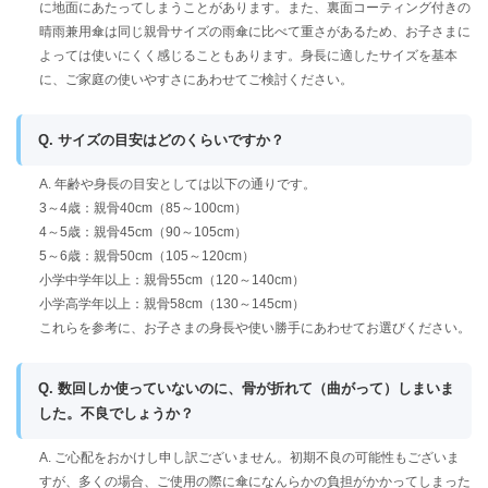
に地面にあたってしまうことがあります。また、裏面コーティング付きの
晴雨兼用傘は同じ親骨サイズの雨傘に比べて重さがあるため、お子さまに
よっては使いにくく感じることもあります。身長に適したサイズを基本
に、ご家庭の使いやすさにあわせてご検討ください。
Q. サイズの目安はどのくらいですか？
A. 年齢や身長の目安としては以下の通りです。
3～4歳：親骨40cm（85～100cm）
4～5歳：親骨45cm（90～105cm）
5～6歳：親骨50cm（105～120cm）
小学中学年以上：親骨55cm（120～140cm）
小学高学年以上：親骨58cm（130～145cm）
これらを参考に、お子さまの身長や使い勝手にあわせてお選びください。
Q. 数回しか使っていないのに、骨が折れて（曲がって）しまいま
した。不良でしょうか？
A. ご心配をおかけし申し訳ございません。初期不良の可能性もございま
すが、多くの場合、ご使用の際に傘になんらかの負担がかかってしまった