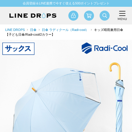
会員登録＆LINE連携で今すぐ使える500ポイントプレゼント
LINE DROPS
日傘
日傘 ラディクール（Radi-cool）
キッズ晴雨兼用日傘
【子ども日傘/Radi-cool/2カラー】