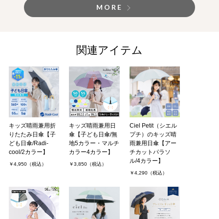
MORE
関連アイテム
キッズ晴雨兼用折
キッズ晴雨兼用日
Ciel Petit（シエル
りたたみ日傘【子
傘【子ども日傘/無
プチ）のキッズ晴
ども日傘/Radi-
地5カラー・マルチ
雨兼用日傘【アー
cool/2カラー】
カラー4カラー】
チカットパラソ
ル/4カラー】
￥4,950（税込）
￥3,850（税込）
￥4,290（税込）