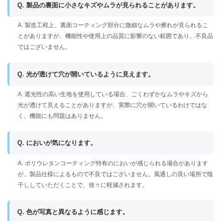
Q. 製品の裏面に小さなキズやムラが見られることがあります。
A. 製造工程上、裏面コーティング部分に微細なムラや擦れが見られるこ
とがありますが、機能性や使用上の品質に影響のない範囲であり、不良品
ではございません。
Q. 光が透けて穴が開いているように見えます。
A. 遮光性の高い生地を使用している場合、ごくわずかなムラやキズから
光が透けて見えることがありますが、実際に穴が開いているわけではな
く、機能にも問題はありません。
Q. においが気になります。
A. ポリウレタンコーティング特有のにおいが感じられる場合があります
が、製品仕様によるもので不良ではございません。風通しの良い場所で陰
干ししていただくことで、徐々に軽減されます。
Q. 色が写真と異なるように感じます。