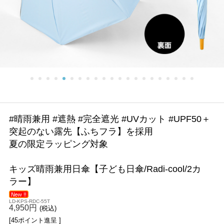
#晴雨兼用 #遮熱 #完全遮光 #UVカット #UPF50＋
突起のない露先【ふちフラ】を採用
夏の限定ラッピング対象
キッズ晴雨兼用日傘【子ども日傘/Radi-cool/2カ
ラー】
LD-KPS-RDC-55T
4,950円
(税込)
[45ポイント進呈 ]