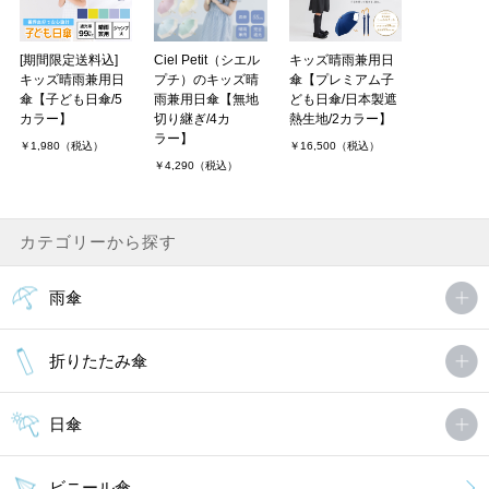
[期間限定送料込]
Ciel Petit（シエル
キッズ晴雨兼用日
キッズ晴雨兼用日
プチ）のキッズ晴
傘【プレミアム子
傘【子ども日傘/5
雨兼用日傘【無地
ども日傘/日本製遮
カラー】
切り継ぎ/4カ
熱生地/2カラー】
ラー】
￥1,980（税込）
￥16,500（税込）
￥4,290（税込）
カテゴリーから探す
雨傘
折りたたみ傘
日傘
ビニール傘