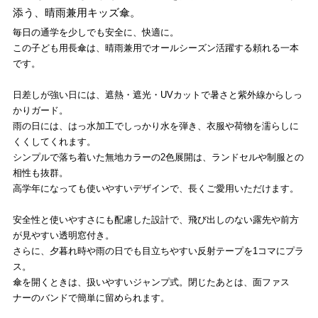
添う、晴雨兼用キッズ傘。
毎日の通学を少しでも安全に、快適に。
この子ども用長傘は、晴雨兼用でオールシーズン活躍する頼れる一本
です。
日差しが強い日には、遮熱・遮光・UVカットで暑さと紫外線からしっ
かりガード。
雨の日には、はっ水加工でしっかり水を弾き、衣服や荷物を濡らしに
くくしてくれます。
シンプルで落ち着いた無地カラーの2色展開は、ランドセルや制服との
相性も抜群。
高学年になっても使いやすいデザインで、長くご愛用いただけます。
安全性と使いやすさにも配慮した設計で、飛び出しのない露先や前方
が見やすい透明窓付き。
さらに、夕暮れ時や雨の日でも目立ちやすい反射テープを1コマにプラ
ス。
傘を開くときは、扱いやすいジャンプ式。閉じたあとは、面ファス
ナーのバンドで簡単に留められます。