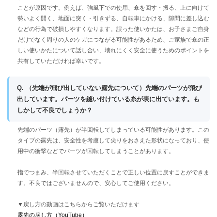
ことが原因です。例えば、強風下での使用、傘を回す・振る、上に向けて
勢いよく開く、地面に突く・引きずる、自転車にかける、隙間に差し込む
などの行為で破損しやすくなります。誤った使いかたは、お子さまご自身
だけでなく周りの人のケガにつながる可能性があるため、ご家族で傘の正
しい使いかたについて話し合い、壊れにくく安全に使うためのポイントを
共有していただければ幸いです。
Q. （先端が飛び出していない露先について）先端のパーツが飛び
出しています。パーツを縫い付けている糸が表に出ています。も
しかして不良でしょうか？
先端のパーツ（露先）が半回転してしまっている可能性があります。この
タイプの露先は、安全性を考慮して尖りをおさえた形状になっており、使
用中の衝撃などでパーツが回転してしまうことがあります。
指でつまみ、半回転させていただくことで正しい位置に戻すことができま
す。不良ではございませんので、安心してご使用ください。
▼戻し方の動画はこちらからご覧いただけます
露先の戻し方（YouTube）