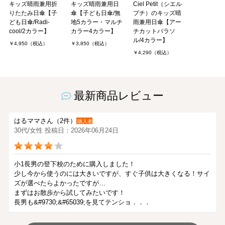
キッズ晴雨兼用折
キッズ晴雨兼用日
Ciel Petit（シエル
りたたみ日傘【子
傘【子ども日傘/無
プチ）のキッズ晴
ども日傘/Radi-
地5カラー・マルチ
雨兼用日傘【アー
cool/2カラー】
カラー4カラー】
チカットパラソ
ル/4カラー】
￥4,950（税込）
￥3,850（税込）
￥4,290（税込）
最新商品レビュー
はるママさん（2件）
購入者
30代/女性 投稿日：2026年06月24日
小1長男の登下校のために購入しました！
少し今から使うのには大きいですが、すぐ子供は大きくなる！サイ
ズが選べたらよかったですが…
まずはお散歩から試してみたいです！
長男も&#9730;&#65039;を見てテンショ．．．