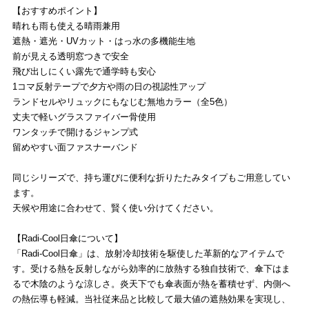
【おすすめポイント】
晴れも雨も使える晴雨兼用
遮熱・遮光・UVカット・はっ水の多機能生地
前が見える透明窓つきで安全
飛び出しにくい露先で通学時も安心
1コマ反射テープで夕方や雨の日の視認性アップ
ランドセルやリュックにもなじむ無地カラー（全5色）
丈夫で軽いグラスファイバー骨使用
ワンタッチで開けるジャンプ式
留めやすい面ファスナーバンド
同じシリーズで、持ち運びに便利な折りたたみタイプもご用意してい
ます。
天候や用途に合わせて、賢く使い分けてください。
【Radi-Cool日傘について】
「Radi-Cool日傘」は、放射冷却技術を駆使した革新的なアイテムで
す。受ける熱を反射しながら効率的に放熱する独自技術で、傘下はま
るで木陰のような涼しさ。炎天下でも傘表面が熱を蓄積せず、内側へ
の熱伝導も軽減。当社従来品と比較して最大値の遮熱効果を実現し、