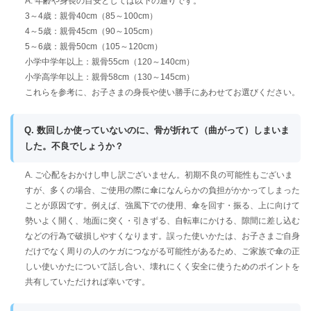
A. 年齢や身長の目安としては以下の通りです。
3～4歳：親骨40cm（85～100cm）
4～5歳：親骨45cm（90～105cm）
5～6歳：親骨50cm（105～120cm）
小学中学年以上：親骨55cm（120～140cm）
小学高学年以上：親骨58cm（130～145cm）
これらを参考に、お子さまの身長や使い勝手にあわせてお選びください。
Q. 数回しか使っていないのに、骨が折れて（曲がって）しまいま
した。不良でしょうか？
A. ご心配をおかけし申し訳ございません。初期不良の可能性もございま
すが、多くの場合、ご使用の際に傘になんらかの負担がかかってしまった
ことが原因です。例えば、強風下での使用、傘を回す・振る、上に向けて
勢いよく開く、地面に突く・引きずる、自転車にかける、隙間に差し込む
などの行為で破損しやすくなります。誤った使いかたは、お子さまご自身
だけでなく周りの人のケガにつながる可能性があるため、ご家族で傘の正
しい使いかたについて話し合い、壊れにくく安全に使うためのポイントを
共有していただければ幸いです。