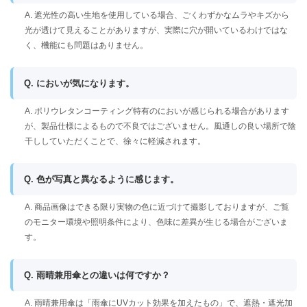
A. 遮光性の高い生地を使用している場合、ごくわずかなムラやキズから
光が透けて見えることがありますが、実際に穴が開いているわけではな
く、機能にも問題はありません。
Q. においが気になります。
A. ポリウレタンコーティング特有のにおいが感じられる場合があります
が、製品仕様によるもので不良ではございません。風通しの良い場所で陰
干ししていただくことで、徐々に軽減されます。
Q. 色が写真と異なるように感じます。
A. 商品画像はできる限り実物の色に近づけて撮影しておりますが、ご覧
のモニター環境や照明条件により、色味に差異が生じる場合がございま
す。
Q. 雨晴兼用傘との違いは何ですか？
A. 雨晴兼用傘は「雨傘にUVカット効果を加えたもの」で、遮熱・遮光加