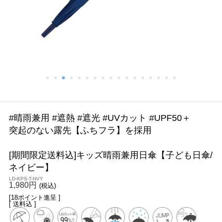
#晴雨兼用 #遮熱 #遮光 #UVカット #UPF50＋
突起のない露先【ふちフラ】を採用
[期間限定送料込]キッズ晴雨兼用日傘【子ども日傘/
ネイビー】
LD-KPS-T-NVY
1,980円
(税込)
[18ポイント進呈 ]
[ 送料込 ]