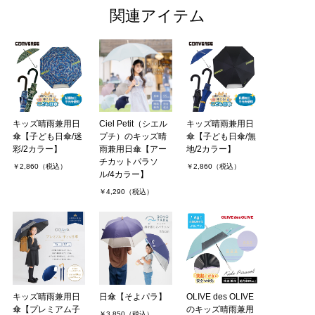
関連アイテム
キッズ晴雨兼用日
Ciel Petit（シエル
キッズ晴雨兼用日
傘【子ども日傘/迷
プチ）のキッズ晴
傘【子ども日傘/無
彩/2カラー】
雨兼用日傘【アー
地/2カラー】
チカットパラソ
￥2,860（税込）
￥2,860（税込）
ル/4カラー】
￥4,290（税込）
キッズ晴雨兼用日
日傘【そよパラ】
OLIVE des OLIVE
傘【プレミアム子
のキッズ晴雨兼用
￥3,850（税込）