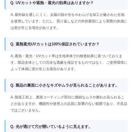
Q. UVカットや遮熱・遮光の効果はありますか？
A. 紫外線を通しにくく、太陽の熱や光をやわらげる加工が施された生地
を使用しています。ただし、照り返しなどの外的要因により実際の体感に
は差が生じる場合があります。
Q. 遮熱遮光UVカットは100%保証されていますか？
A. 遮熱・遮光・UVカット率は生地単体での検査結果に基づいておりま
す。製品全体としての完全な遮蔽を保証するものではなく、ご使用環境に
よって体感に差が生じる場合があります。
Q. 製品の裏面に小さなキズやムラが見られることがあります。
A. 製造工程上、裏面コーティング部分に微細なムラや擦れが見られるこ
とがありますが、機能性や使用上の品質に影響のない範囲であり、不良品
ではございません。
Q. 光が透けて穴が開いているように見えます。