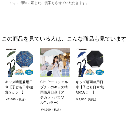
い。ご用途に応じたご提案もさせていただきます。
この商品を見ている人は、こんな商品も見ています
キッズ晴雨兼用日
Ciel Petit（シエル
キッズ晴雨兼用日
傘【子ども日傘/迷
プチ）のキッズ晴
傘【子ども日傘/無
彩/2カラー】
雨兼用日傘【アー
地/2カラー】
チカットパラソ
￥2,860（税込）
￥2,860（税込）
ル/4カラー】
￥4,290（税込）