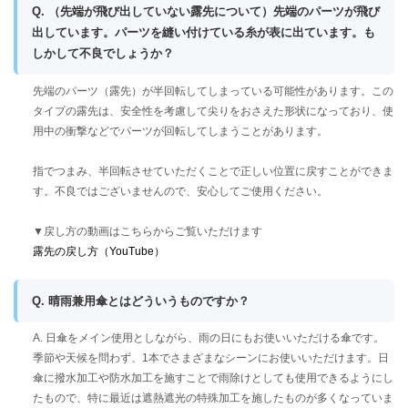
Q. （先端が飛び出していない露先について）先端のパーツが飛び
出しています。パーツを縫い付けている糸が表に出ています。も
しかして不良でしょうか？
先端のパーツ（露先）が半回転してしまっている可能性があります。この
タイプの露先は、安全性を考慮して尖りをおさえた形状になっており、使
用中の衝撃などでパーツが回転してしまうことがあります。
指でつまみ、半回転させていただくことで正しい位置に戻すことができま
す。不良ではございませんので、安心してご使用ください。
▼戻し方の動画はこちらからご覧いただけます
露先の戻し方（YouTube）
Q. 晴雨兼用傘とはどういうものですか？
A. 日傘をメイン使用としながら、雨の日にもお使いいただける傘です。
季節や天候を問わず、1本でさまざまなシーンにお使いいただけます。日
傘に撥水加工や防水加工を施すことで雨除けとしても使用できるようにし
たもので、特に最近は遮熱遮光の特殊加工を施したものが多くなっていま