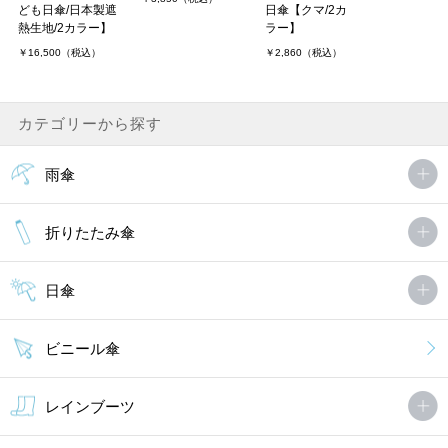
ども日傘/日本製遮
日傘【クマ/2カ
熱生地/2カラー】
ラー】
￥16,500（税込）
￥2,860（税込）
カテゴリーから探す
雨傘
折りたたみ傘
日傘
ビニール傘
レインブーツ