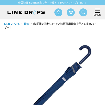
会員登録＆LINE連携で今すぐ使える500ポイントプレゼント
LINE DROPS
日傘
[期間限定送料込]キッズ晴雨兼用日傘【子ども日傘/ネイ
ビー】