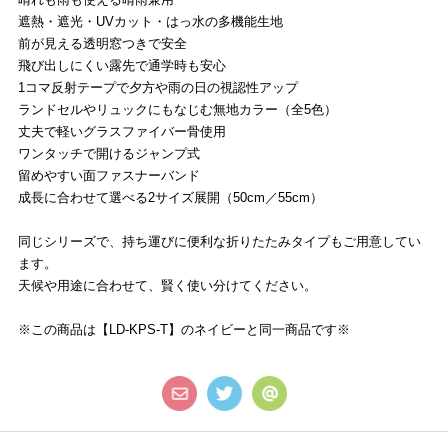
遮熱・遮光・UVカット・はっ水の多機能生地
前が見える透明窓つきで安全
飛び出しにくい露先で通学時も安心
1コマ反射テープで夕方や雨の日の視認性アップ
ランドセルやリュックにもなじむ無地カラー（全5色）
丈夫で軽いグラスファイバー骨使用
ワンタッチで開けるジャンプ式
留めやすい面ファスナーバンド
成長に合わせて選べる2サイズ展開（50cm／55cm）
同じシリーズで、持ち運びに便利な折りたたみタイプもご用意してい
ます。
天候や用途に合わせて、賢く使い分けてください。
※この商品は【
LD-KPS-T
】のネイビーと同一商品です※