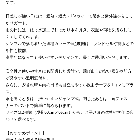
です。
日差しが強い日には、遮熱・遮光・UVカットで暑さと紫外線からしっ
かりガード。
雨の日には、はっ水加工でしっかり水を弾き、衣服や荷物を濡らしに
くくしてくれます。
シンプルで落ち着いた無地カラーの5色展開は、ランドセルや制服との
相性も抜群。
高学年になっても使いやすいデザインで、長くご愛用いただけます。
安全性と使いやすさにも配慮した設計で、飛び出しのない露先や前方
が見やすい透明窓付き。
さらに、夕暮れ時や雨の日でも目立ちやすい反射テープを1コマにプラ
ス。
傘を開くときは、扱いやすいジャンプ式。閉じたあとは、面ファス
ナーのバンドで簡単に留められます。
サイズは2種類（親骨50cm／55cm）から、お子さまの体格や学年に合
わせて選べます。
【おすすめポイント】
晴れも雨も使える晴雨兼用