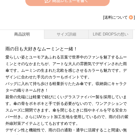
[
送料について
]
商品説明
サイズ詳細
LINE DROPSの想い
雨の日も大好きなムーミンと一緒！
愛らしい姿とユーモアあふれる言葉で世界中のファンを魅了するムー
ミンとそのなかまたちが、アートな大人の雰囲気でデザインされた雨
傘です。ムーミンの生まれた北欧を感じさせるカラーも魅力です。デ
ザインに合わせた手元のカラーもポイントです。
バッグに入れて持ち歩ける軽量折りたたみ傘です。収納袋にキャラク
ターの織りネーム付き！
親骨の先端には軽量で錆びにくいグラスファイバー製を採用していま
す。傘の骨をポキポキと手で折る必要がないので、ワンアクションで
スムーズに開閉できます。傘を閉じるときに指やネイルを守る安全カ
バー付き。さらにUVカット加工生地を使用しているので、雨の日の紫
外線対策アイテムとしてもおすすめです。
デザイン性と機能性で、雨の日の通勤・通学に活躍すること間違い無