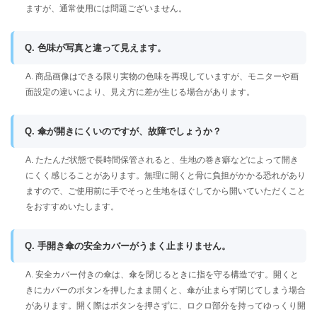
ますが、通常使用には問題ございません。
Q. 色味が写真と違って見えます。
A. 商品画像はできる限り実物の色味を再現していますが、モニターや画
面設定の違いにより、見え方に差が生じる場合があります。
Q. 傘が開きにくいのですが、故障でしょうか？
A. たたんだ状態で長時間保管されると、生地の巻き癖などによって開き
にくく感じることがあります。無理に開くと骨に負担がかかる恐れがあり
ますので、ご使用前に手でそっと生地をほぐしてから開いていただくこと
をおすすめいたします。
Q. 手開き傘の安全カバーがうまく止まりません。
A. 安全カバー付きの傘は、傘を閉じるときに指を守る構造です。開くと
きにカバーのボタンを押したまま開くと、傘が止まらず閉じてしまう場合
があります。開く際はボタンを押さずに、ロクロ部分を持ってゆっくり開