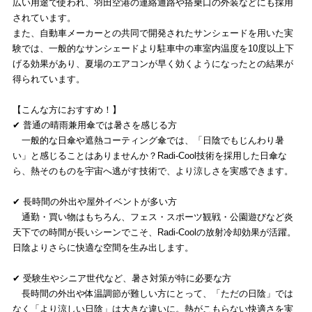
広い用途で使われ、羽田空港の連絡通路や搭乗口の外装などにも採用
されています。
また、自動車メーカーとの共同で開発されたサンシェードを用いた実
験では、一般的なサンシェードより駐車中の車室内温度を10度以上下
げる効果があり、夏場のエアコンが早く効くようになったとの結果が
得られています。
【こんな方におすすめ！】
✔ 普通の晴雨兼用傘では暑さを感じる方
一般的な日傘や遮熱コーティング傘では、「日陰でもじんわり暑
い」と感じることはありませんか？Radi-Cool技術を採用した日傘な
ら、熱そのものを宇宙へ逃がす技術で、より涼しさを実感できます。
✔ 長時間の外出や屋外イベントが多い方
通勤・買い物はもちろん、フェス・スポーツ観戦・公園遊びなど炎
天下での時間が長いシーンでこそ、Radi-Coolの放射冷却効果が活躍。
日陰よりさらに快適な空間を生み出します。
✔ 受験生やシニア世代など、暑さ対策が特に必要な方
長時間の外出や体温調節が難しい方にとって、「ただの日陰」では
なく「より涼しい日陰」は大きな違いに。熱がこもらない快適さを実