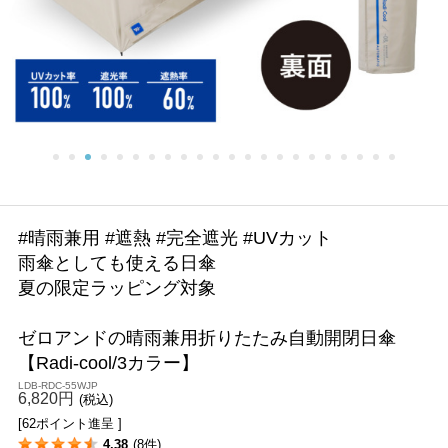
#晴雨兼用 #遮熱 #完全遮光 #UVカット
雨傘としても使える日傘
夏の限定ラッピング対象
ゼロアンドの晴雨兼用折りたたみ自動開閉日傘
【Radi-cool/3カラー】
LDB-RDC-55WJP
6,820円
(税込)
[62ポイント進呈 ]
4.38
(8件)