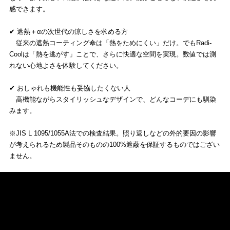
感できます。
✔ 遮熱＋αの次世代の涼しさを求める方
従来の遮熱コーティング傘は「熱をためにくい」だけ。でもRadi-
Coolは「熱を逃がす」ことで、さらに快適な空間を実現。数値では測
れない心地よさを体験してください。
✔ おしゃれも機能性も妥協したくない人
高機能ながらスタイリッシュなデザインで、どんなコーデにも馴染
みます。
※JIS L 1095/1055A法での検査結果。照り返しなどの外的要因の影響
が考えられるため製品そのものの100%遮蔽を保証するものではござい
ません。