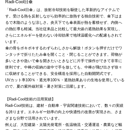
Radi-Cool日傘
「Radi-Cool日傘」は、放射冷却技術を駆使した革新的なアイテムで
す。受ける熱を反射しながら効率的に放熱する独自技術で、傘下はま
るで木陰のような涼しさ。炎天下でも傘表面が熱を蓄積せず、内側へ
の熱伝導も軽減。当社従来品と比較して最大値の遮熱効果を実現し、
さらにエネルギーを使わない冷却効果で地球温暖化への配慮もされて
います。
傘の骨をポキポキするわずらわしさから解放！ボタンを押すだけでワ
ンタッチで折りたたみ傘を開くこと・閉じることができます。荷物が
多いときや急いで傘を開きたいときなどに片手で操作ができて非常に
便利です。中棒の収納の途中で手を放しても、中棒が飛び出さず徐々
に収納することができる、安全構造を採用した自動開閉式です。
UVカット率100％・遮光率100％・遮熱効果ありの生地を使用している
ので、夏の紫外線対策・暑さ対策に活躍します。
【Radi-Cool技術の活用実績】
Radi-Cool技術は、建材・自動車・宇宙関連技術において、数々の実績
を誇ります。エネルギー効率の向上や快適性の改善が実現され、さま
ざまな分野で活用されています。
例えば、大型建築・太陽光発電所・低温物流・交通運送・農業など幅