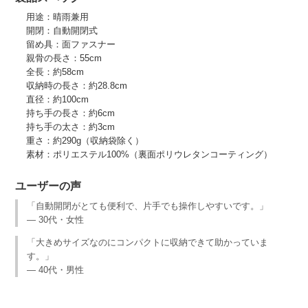
用途：晴雨兼用
開閉：自動開閉式
留め具：面ファスナー
親骨の長さ：55cm
全長：約58cm
収納時の長さ：約28.8cm
直径：約100cm
持ち手の長さ：約6cm
持ち手の太さ：約3cm
重さ：約290g（収納袋除く）
素材：ポリエステル100%（裏面ポリウレタンコーティング）
ユーザーの声
「自動開閉がとても便利で、片手でも操作しやすいです。」
— 30代・女性
「大きめサイズなのにコンパクトに収納できて助かっていま
す。」
— 40代・男性