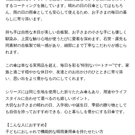
するコーティングを施しています。晴れの日の日傘としてはもちろ
ん、雨の日の雨傘としても安心して使えるため、お子さまの毎日の暮
らしに寄り添います。
持ち手は自然な木目が美しい合板製。お子さまの小さな手にも優しく
馴染み、上質な触り心地が使うたびに愛着を深めます。石突・露先も
同素材の合板製で統一感があり、細部にまで丁寧なこだわりが感じら
れます。
この傘は単なる実用品を超え、毎日を彩る“特別なパートナー”です。家
族と過ごす穏やかな休日や、友達とのお出かけのひとときに寄り添
い、思い出をより豊かなものにしてくれます。
シリーズには同じ生地を使用した折りたたみ傘もあり、用途やライフ
スタイルに合わせて選べるのも嬉しいポイント。
大切なお子さまの晴れの日、入学祝いや誕生日、季節の贈り物として
も自信を持っておすすめできる、心と暮らしを豊かにする日傘です。
【こんな人におすすめ】
子どもにおしゃれで機能的な晴雨兼用傘を持たせたい方