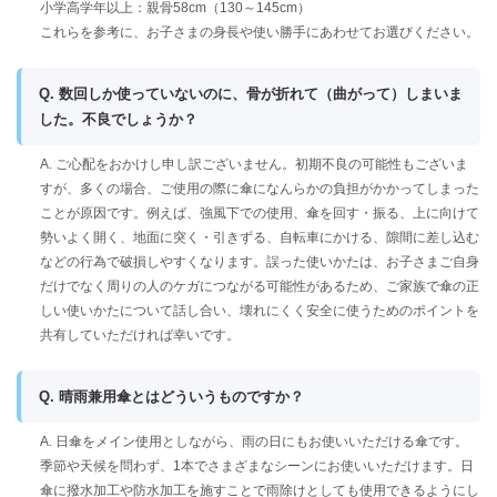
小学高学年以上：親骨58cm（130～145cm）
これらを参考に、お子さまの身長や使い勝手にあわせてお選びください。
Q. 数回しか使っていないのに、骨が折れて（曲がって）しまいま
した。不良でしょうか？
A. ご心配をおかけし申し訳ございません。初期不良の可能性もございま
すが、多くの場合、ご使用の際に傘になんらかの負担がかかってしまった
ことが原因です。例えば、強風下での使用、傘を回す・振る、上に向けて
勢いよく開く、地面に突く・引きずる、自転車にかける、隙間に差し込む
などの行為で破損しやすくなります。誤った使いかたは、お子さまご自身
だけでなく周りの人のケガにつながる可能性があるため、ご家族で傘の正
しい使いかたについて話し合い、壊れにくく安全に使うためのポイントを
共有していただければ幸いです。
Q. 晴雨兼用傘とはどういうものですか？
A. 日傘をメイン使用としながら、雨の日にもお使いいただける傘です。
季節や天候を問わず、1本でさまざまなシーンにお使いいただけます。日
傘に撥水加工や防水加工を施すことで雨除けとしても使用できるようにし