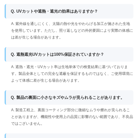
Q. UVカットや遮熱・遮光の効果はありますか？
A. 紫外線を通しにくく、太陽の熱や光をやわらげる加工が施された生地
を使用しています。ただし、照り返しなどの外的要因により実際の体感に
は差が生じる場合があります。
Q. 遮熱遮光UVカットは100%保証されていますか？
A. 遮熱・遮光・UVカット率は生地単体での検査結果に基づいておりま
す。製品全体としての完全な遮蔽を保証するものではなく、ご使用環境に
よって体感に差が生じる場合があります。
Q. 製品の裏面に小さなキズやムラが見られることがあります。
A. 製造工程上、裏面コーティング部分に微細なムラや擦れが見られるこ
とがありますが、機能性や使用上の品質に影響のない範囲であり、不良品
ではございません。