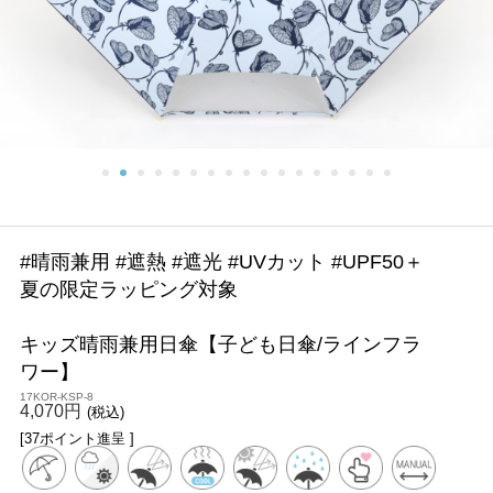
#晴雨兼用 #遮熱 #遮光 #UVカット #UPF50＋
夏の限定ラッピング対象
キッズ晴雨兼用日傘【子ども日傘/ラインフラ
ワー】
17KOR-KSP-8
4,070円
(税込)
[37ポイント進呈 ]