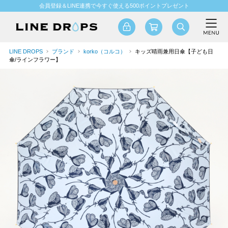
会員登録＆LINE連携で今すぐ使える500ポイントプレゼント
LINE DROPS
ブランド
korko（コルコ）
キッズ晴雨兼用日傘【子ども日
傘/ラインフラワー】