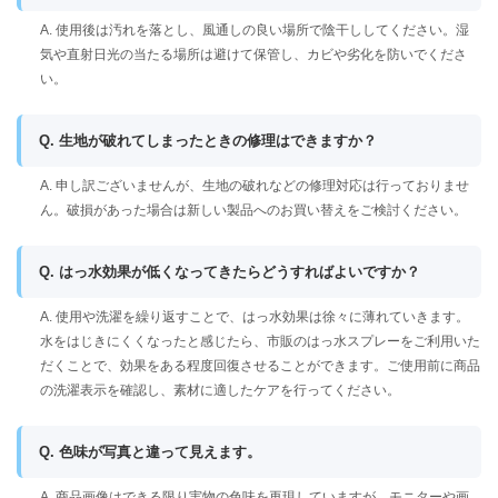
A. 使用後は汚れを落とし、風通しの良い場所で陰干ししてください。湿
気や直射日光の当たる場所は避けて保管し、カビや劣化を防いでくださ
い。
Q. 生地が破れてしまったときの修理はできますか？
A. 申し訳ございませんが、生地の破れなどの修理対応は行っておりませ
ん。破損があった場合は新しい製品へのお買い替えをご検討ください。
Q. はっ水効果が低くなってきたらどうすればよいですか？
A. 使用や洗濯を繰り返すことで、はっ水効果は徐々に薄れていきます。
水をはじきにくくなったと感じたら、市販のはっ水スプレーをご利用いた
だくことで、効果をある程度回復させることができます。ご使用前に商品
の洗濯表示を確認し、素材に適したケアを行ってください。
Q. 色味が写真と違って見えます。
A. 商品画像はできる限り実物の色味を再現していますが、モニターや画