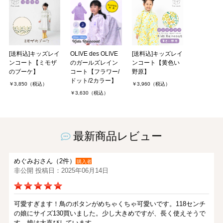
[送料込]キッズレイ
OLIVE des OLIVE
[送料込]キッズレイ
ンコート【ミモザ
のガールズレイン
ンコート【黄色い
のブーケ】
コート【フラワー/
野原】
ドット/2カラー】
￥3,850（税込）
￥3,960（税込）
￥3,630（税込）
最新商品レビュー
めぐみおさん（2件）
購入者
非公開 投稿日：2025年06月14日
可愛すぎます！鳥のボタンがめちゃくちゃ可愛いです。118センチ
の娘にサイズ130買いました。少し大きめですが、長く使えそうで
す。娘は大喜びしています。