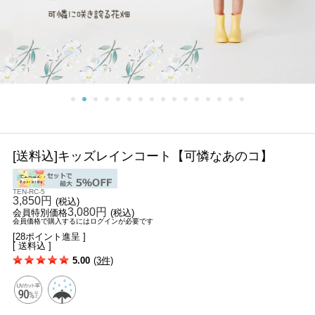
[送料込]キッズレインコート【可憐なあのコ】
TEN-RC-5
3,850円
(税込)
3,080円
会員特別価格
(税込)
会員価格で購入するにはログインが必要です
[28ポイント進呈 ]
[ 送料込 ]
5.00
(3件)