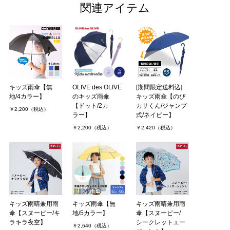
関連アイテム
キッズ雨傘【無
OLIVE des OLIVE
[期間限定送料込]
地/4カラー】
のキッズ雨傘
キッズ雨傘【のび
【ドット/2カ
カサくん/ジャンプ
￥2,200（税込）
ラー】
式/ネイビー】
￥2,200（税込）
￥2,420（税込）
キッズ雨晴兼用雨
キッズ雨傘【無
キッズ雨晴兼用雨
傘【スヌーピー/キ
地/5カラー】
傘【スヌーピー/
ラキラ夜空】
シークレットエー
￥2,640（税込）