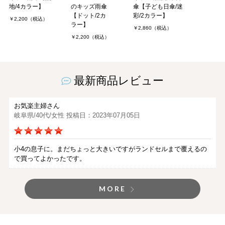
地/4カラー】
のキッズ雨傘
傘【子ども日傘/迷
【ドット/2カ
彩/2カラー】
￥2,200（税込）
ラー】
￥2,860（税込）
￥2,200（税込）
最新商品レビュー
お気楽主婦さん
岐阜県/40代/女性 投稿日：2023年07月05日
小4の息子に。まだちょっと大きいですがランドセルまで覆えるの
で買ってよかったです。
MORE