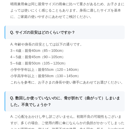
晴雨兼用傘は同じ親骨サイズの雨傘に比べて重さがあるため、お子さまに
よっては使いにくく感じることもあります。身長に適したサイズを基本
に、ご家庭の使いやすさにあわせてご検討ください。
Q. サイズの目安はどのくらいですか？
A. 年齢や身長の目安としては以下の通りです。
3～4歳：親骨40cm（85～100cm）
4～5歳：親骨45cm（90～105cm）
5～6歳：親骨50cm（105～120cm）
小学中学年以上：親骨55cm（120～140cm）
小学高学年以上：親骨58cm（130～145cm）
これらを参考に、お子さまの身長や使い勝手にあわせてお選びください。
Q. 数回しか使っていないのに、骨が折れて（曲がって）しまいま
した。不良でしょうか？
A. ご心配をおかけし申し訳ございません。初期不良の可能性もございま
すが、多くの場合、ご使用の際に傘になんらかの負担がかかってしまった