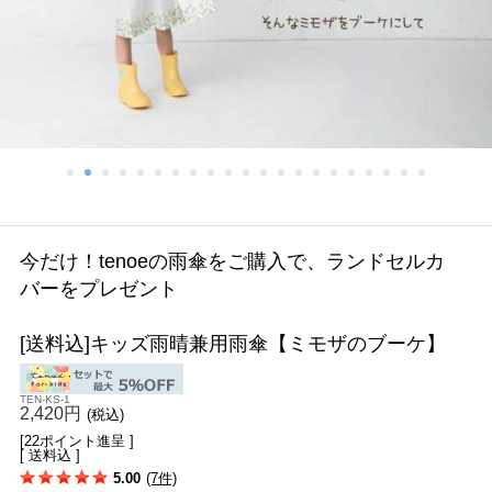
今だけ！tenoeの雨傘をご購入で、ランドセルカ
バーをプレゼント
[送料込]キッズ雨晴兼用雨傘【ミモザのブーケ】
TEN-KS-1
2,420円
(税込)
[22ポイント進呈 ]
[ 送料込 ]
5.00
(7件)