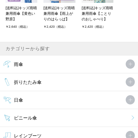
子供が小学校に入学したので傘を新調しました。
[送料込]キッズ雨晴
[送料込]キッズ雨晴
[送料込]キッズ雨晴
ミモザの柄が爽やかで可愛く、子供も大喜びでした！また、持った
兼用雨傘【黄色い
兼用雨傘【雨上が
兼用雨傘【ことり
時に軽いと言っており荷物が多い中でも負担にならず助かりまし
野原】
りのはらっぱ】
のおしゃべり】
た。
￥2,640（税込）
￥2,420（税込）
￥2,420（税込）
機能面と鳥の釦や色使いなどデザ．．．
chanさん（2件）
購入者
30代/女性 投稿日：2021年01月20日
カテゴリーから探す
雨傘
年中の娘（１００cm）に５０cmを購入しました。先が丸くジャン
プ傘ではない一つ小さめにしようかと迷いましたが、徒歩通園で傘
の扱いに慣れており、問題なく使えています。あまりに可愛いので
折りたたみ傘
小３（１３０cm）の次女．．．
日傘
MORE
ビニール傘
レインブーツ