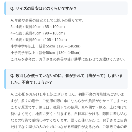
Q. サイズの目安はどのくらいですか？
A. 年齢や身長の目安としては以下の通りです。
3～4歳：親骨40cm（85～100cm）
4～5歳：親骨45cm（90～105cm）
5～6歳：親骨50cm（105～120cm）
小学中学年以上：親骨55cm（120～140cm）
小学高学年以上：親骨58cm（130～145cm）
これらを参考に、お子さまの身長や使い勝手にあわせてお選びください。
Q. 数回しか使っていないのに、骨が折れて（曲がって）しまいま
した。不良でしょうか？
A. ご心配をおかけし申し訳ございません。初期不良の可能性もございま
すが、多くの場合、ご使用の際に傘になんらかの負担がかかってしまった
ことが原因です。例えば、強風下での使用、傘を回す・振る、上に向けて
勢いよく開く、地面に突く・引きずる、自転車にかける、隙間に差し込む
などの行為で破損しやすくなります。誤った使いかたは、お子さまご自身
だけでなく周りの人のケガにつながる可能性があるため、ご家族で傘の正