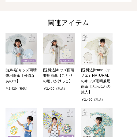
みずきさん（1件）
購入者
非公開 投稿日：2022年04月03日
関連アイテム
子ども用の傘としては、ありふれたデザインではなく、品のよい色
味とナチュラルで優しいデザインのため、娘が大変気に入りまし
た。購入してよかったです。
あじさいさん（2件）
購入者
非公開 投稿日：2022年03月09日
[送料込]キッズ雨晴
[送料込]キッズ雨晴
[送料込]tenoe（テ
兼用雨傘【可憐な
兼用雨傘【ことり
ノエ）NATURAL
あのコ】
の追いかけっこ】
のキッズ雨晴兼用
お友達の娘さんの入学祝いに購入しました。
雨傘【ふわふわの
￥2,420（税込）
￥2,420（税込）
雨の日が待ち遠しくなるようなかわいいデザインに一目惚れしまし
旅人】
た。実物もとってもかわいくて、娘さんもそのお母さんも喜んでく
￥2,420（税込）
れました。
utakoさん（1件）
購入者
30代/女性 投稿日：2021年04月19日