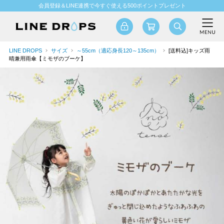
会員登録＆LINE連携で今すぐ使える500ポイントプレゼント
LINE DROPS
サイズ
～55cm（適応身長120～135cm）
[送料込]キッズ雨
晴兼用雨傘【ミモザのブーケ】