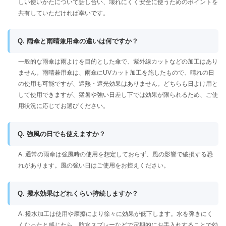
しい使いかたについて話し合い、壊れにくく安全に使うためのポイントを
共有していただければ幸いです。
Q. 雨傘と雨晴兼用傘の違いは何ですか？
一般的な雨傘は雨よけを目的とした傘で、紫外線カットなどの加工はあり
ません。雨晴兼用傘は、雨傘にUVカット加工を施したもので、晴れの日
の使用も可能ですが、遮熱・遮光効果はありません。どちらも日よけ用と
して使用できますが、猛暑や強い日差し下では効果が限られるため、ご使
用状況に応じてお選びください。
Q. 強風の日でも使えますか？
A. 通常の雨傘は強風時の使用を想定しておらず、風の影響で破損する恐
れがあります。風の強い日はご使用をお控えください。
Q. 撥水効果はどれくらい持続しますか？
A. 撥水加工は使用や摩擦により徐々に効果が低下します。水を弾きにく
くなったと感じたら、防水スプレーなどで定期的にお手入れすることで効