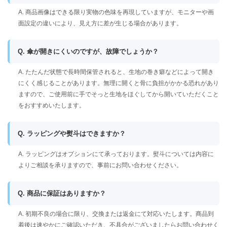
A. 商品画像はできる限り実物の色味を再現していますが、モニターや画
面設定の違いにより、見え方に差が生じる場合があります。
Q. 傘が開きにくいのですが、故障でしょうか？
A. たたんだ状態で長時間保管されると、生地の巻き癖などによって開き
にくく感じることがあります。無理に開くと骨に負担がかかる恐れがあり
ますので、ご使用前に手でそっと生地をほぐしてから開いていただくこと
をおすすめいたします。
Q. ラッピングや熨斗はできますか？
A. ラッピングはオプションにて承っております。熨斗については内容に
よりご相談を承りますので、事前にお問い合わせください。
Q. 商品に保証はありますか？
A. 初期不良の場合に限り、交換または返金にて対応いたします。商品到
着後は速やかにご確認いただき、不具合がございましたらお問い合わせく