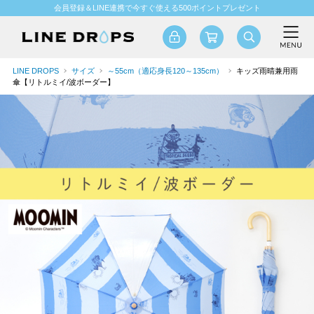
会員登録＆LINE連携で今すぐ使える500ポイントプレゼント
LINE DROPS
サイズ
～55cm（適応身長120～135cm）
キッズ雨晴兼用雨
傘【リトルミイ/波ボーダー】