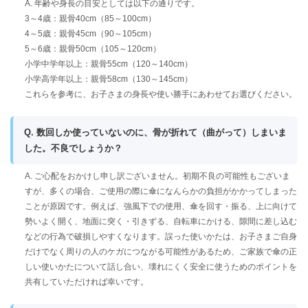
A. 年齢や身長の目安としては以下の通りです。
3～4歳：親骨40cm（85～100cm）
4～5歳：親骨45cm（90～105cm）
5～6歳：親骨50cm（105～120cm）
小学中学年以上：親骨55cm（120～140cm）
小学高学年以上：親骨58cm（130～145cm）
これらを参考に、お子さまの身長や使い勝手にあわせてお選びください。
Q. 数回しか使っていないのに、骨が折れて（曲がって）しまいま
した。不良でしょうか？
A. ご心配をおかけし申し訳ございません。初期不良の可能性もございま
すが、多くの場合、ご使用の際に傘になんらかの負担がかかってしまった
ことが原因です。例えば、強風下での使用、傘を回す・振る、上に向けて
勢いよく開く、地面に突く・引きずる、自転車にかける、隙間に差し込む
などの行為で破損しやすくなります。誤った使いかたは、お子さまご自身
だけでなく周りの人のケガにつながる可能性があるため、ご家族で傘の正
しい使いかたについて話し合い、壊れにくく安全に使うためのポイントを
共有していただければ幸いです。