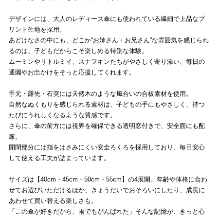
デザインには、大人のレディース傘にも使われている繊細で上品なプ
リント生地を採用。
あどけなさの中にも、どこか“お姉さん・お兄さん”な雰囲気を感じられ
るのは、子どもだからこそ楽しめる特別な体験。
ムーミンやリトルミイ、スナフキンたちがやさしく寄り添い、毎日の
通園やお出かけをそっと応援してくれます。
手元・露先・石突には天然木のような風合いの合板素材を使用。
自然なぬくもりを感じられる素材は、子どもの手にもやさしく、持つ
たびにうれしくなるような質感です。
さらに、傘の前方には視界を確保できる透明窓付きで、安全面にも配
慮。
開閉部分には指をはさみにくい安全ろくろを採用しており、毎日安心
して使える工夫が詰まっています。
サイズは【40cm・45cm・50cm・55cm】の4展開。年齢や体格に合わ
せてお選びいただけるほか、きょうだいでおそろいにしたり、成長に
あわせて買い替える楽しさも。
「この傘が好きだから、雨でもがんばれた」そんな記憶が、きっと心