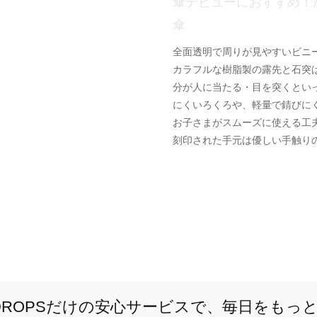
傘デビューにおすすめ！
傘
全面透明で周りが見やすいビニ
カラフルな樹脂製の露先と石突
分が人に当たる・目を突くとい
にくいろくろや、軽量で錆びに
お子さまがスムーズに使える工夫がた
刻印された手元は優しい手触り
E DROPSだけの安心サービスで、毎日をもっ