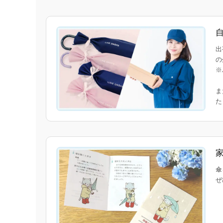
出
の
※
ま
傘
ぜ