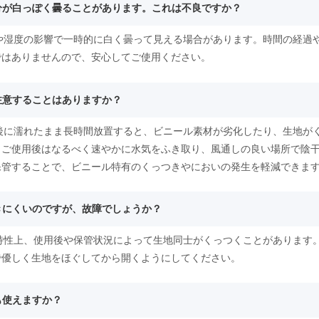
部分が白っぽく曇ることがあります。これは不良ですか？
温や湿度の影響で一時的に白く曇って見える場合があります。時間の経過
ではありませんので、安心してご使用ください。
で注意することはありますか？
用後に濡れたまま長時間放置すると、ビニール素材が劣化したり、生地が
。ご使用後はなるべく速やかに水気をふき取り、風通しの良い場所で陰
保管することで、ビニール特有のくっつきやにおいの発生を軽減できま
開きにくいのですが、故障でしょうか？
の特性上、使用後や保管状況によって生地同士がくっつくことがあります
で優しく生地をほぐしてから開くようにしてください。
も使えますか？