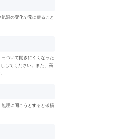
や気温の変化で元に戻ること
くっついて開きにくくなった
干ししてください。また、高
す。
。無理に開こうとすると破損