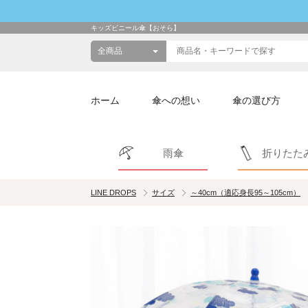
キッズビニール傘【おそら】
ホーム
傘への想い
傘の選び方
雨傘
折りたた
LINE DROPS
サイズ
～40cm（適応身長95～105cm）