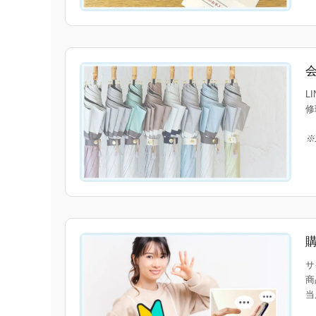
L
修
※
サ
商
当