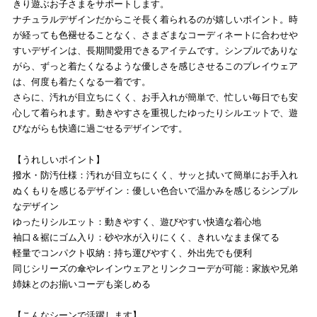
きり遊ぶお子さまをサポートします。
ナチュラルデザインだからこそ長く着られるのが嬉しいポイント。時
が経っても色褪せることなく、さまざまなコーディネートに合わせや
すいデザインは、長期間愛用できるアイテムです。シンプルでありな
がら、ずっと着たくなるような優しさを感じさせるこのプレイウェア
は、何度も着たくなる一着です。
さらに、汚れが目立ちにくく、お手入れが簡単で、忙しい毎日でも安
心して着られます。動きやすさを重視したゆったりシルエットで、遊
びながらも快適に過ごせるデザインです。
【うれしいポイント】
撥水・防汚仕様：汚れが目立ちにくく、サッと拭いて簡単にお手入れ
ぬくもりを感じるデザイン：優しい色合いで温かみを感じるシンプル
なデザイン
ゆったりシルエット：動きやすく、遊びやすい快適な着心地
袖口＆裾にゴム入り：砂や水が入りにくく、きれいなまま保てる
軽量でコンパクト収納：持ち運びやすく、外出先でも便利
同じシリーズの傘やレインウェアとリンクコーデが可能：家族や兄弟
姉妹とのお揃いコーデも楽しめる
【こんなシーンで活躍します】