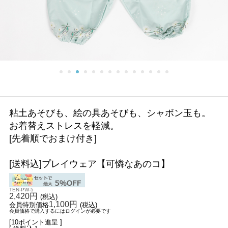
粘土あそびも、絵の具あそびも、シャボン玉も。
お着替えストレスを軽減。
[先着順でおまけ付き]
[送料込]プレイウェア【可憐なあのコ】
TEN-PW-5
2,420円
(税込)
1,100円
会員特別価格
(税込)
会員価格で購入するにはログインが必要です
[10ポイント進呈 ]