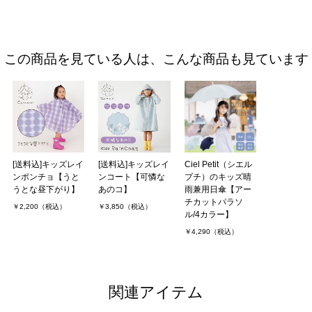
この商品を見ている人は、こんな商品も見ています
[送料込]キッズレイ
[送料込]キッズレイ
Ciel Petit（シエル
ンポンチョ【うと
ンコート【可憐な
プチ）のキッズ晴
うとな昼下がり】
あのコ】
雨兼用日傘【アー
チカットパラソ
￥2,200（税込）
￥3,850（税込）
ル/4カラー】
￥4,290（税込）
関連アイテム