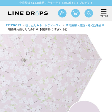
会員登録＆LINE連携で今すぐ使える500ポイントプレゼント
LINE DROPS
折りたたみ傘（レディース）
晴雨兼用（遮熱・遮光効果あり）
晴雨兼用折りたたみ日傘【桜(薄桜/うすざくら)】