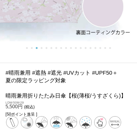
#晴雨兼用 #遮熱 #遮光 #UVカット #UPF50＋
夏の限定ラッピング対象
晴雨兼用折りたたみ日傘【桜(薄桜/うすざくら)】
LDW-50M-29
5,500円
(税込)
[50ポイント進呈 ]