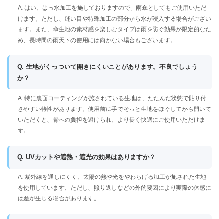
A. はい、はっ水加工を施しておりますので、雨傘としてもご使用いただ
けます。ただし、縫い目や特殊加工の部分から水が浸入する場合がござい
ます。また、傘生地の素材感を楽しむタイプは雨を防ぐ効果が限定的なた
め、長時間の雨天下の使用には向かない場合もございます。
Q. 生地がくっついて開きにくいことがあります。不良でしょう
か？
A. 特に裏面コーティングが施されている生地は、たたんだ状態で貼り付
きやすい特性があります。使用前に手でそっと生地をほぐしてから開いて
いただくと、骨への負担を避けられ、より長く快適にご使用いただけま
す。
Q. UVカットや遮熱・遮光の効果はありますか？
A. 紫外線を通しにくく、太陽の熱や光をやわらげる加工が施された生地
を使用しています。ただし、照り返しなどの外的要因により実際の体感に
は差が生じる場合があります。