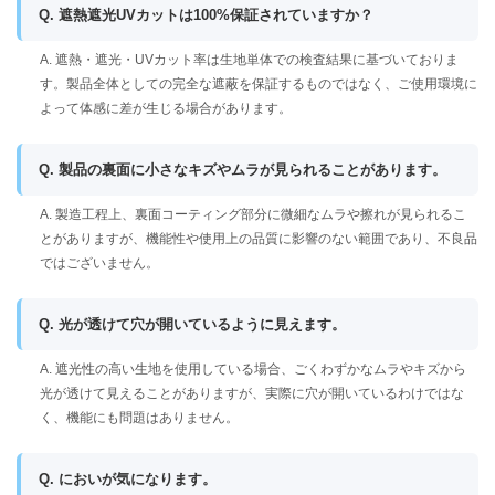
Q. 遮熱遮光UVカットは100%保証されていますか？
A. 遮熱・遮光・UVカット率は生地単体での検査結果に基づいておりま
す。製品全体としての完全な遮蔽を保証するものではなく、ご使用環境に
よって体感に差が生じる場合があります。
Q. 製品の裏面に小さなキズやムラが見られることがあります。
A. 製造工程上、裏面コーティング部分に微細なムラや擦れが見られるこ
とがありますが、機能性や使用上の品質に影響のない範囲であり、不良品
ではございません。
Q. 光が透けて穴が開いているように見えます。
A. 遮光性の高い生地を使用している場合、ごくわずかなムラやキズから
光が透けて見えることがありますが、実際に穴が開いているわけではな
く、機能にも問題はありません。
Q. においが気になります。