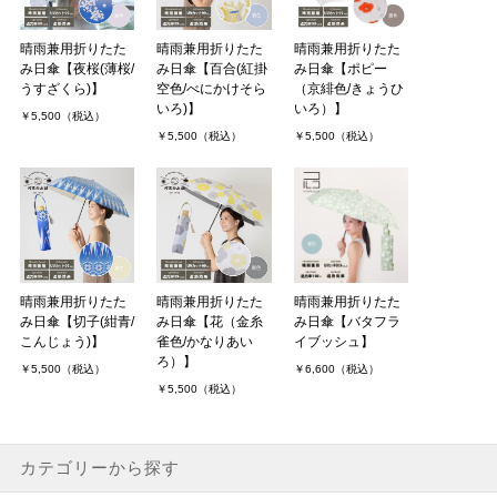
晴雨兼用折りたた
晴雨兼用折りたた
晴雨兼用折りたた
み日傘【夜桜(薄桜/
み日傘【百合(紅掛
み日傘【ポピー
うすざくら)】
空色/べにかけそら
（京緋色/きょうひ
いろ)】
いろ）】
￥5,500（税込）
￥5,500（税込）
￥5,500（税込）
晴雨兼用折りたた
晴雨兼用折りたた
晴雨兼用折りたた
み日傘【切子(紺青/
み日傘【花（金糸
み日傘【バタフラ
こんじょう)】
雀色/かなりあい
イブッシュ】
ろ）】
￥5,500（税込）
￥6,600（税込）
￥5,500（税込）
カテゴリーから探す