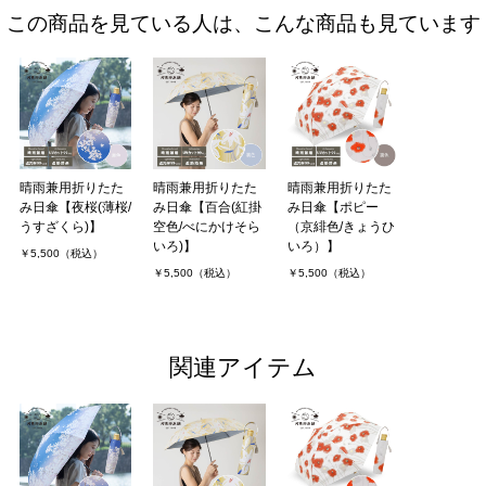
この商品を見ている人は、こんな商品も見ています
晴雨兼用折りたた
晴雨兼用折りたた
晴雨兼用折りたた
み日傘【夜桜(薄桜/
み日傘【百合(紅掛
み日傘【ポピー
うすざくら)】
空色/べにかけそら
（京緋色/きょうひ
いろ)】
いろ）】
￥5,500（税込）
￥5,500（税込）
￥5,500（税込）
関連アイテム