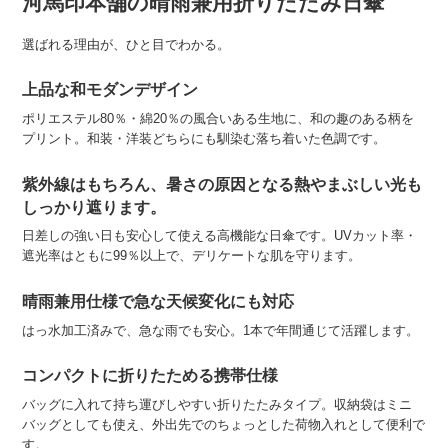
河馬印本舗の晴雨兼用折りたたみ日傘
選ばれる理由が、ひと目でわかる。
上品な和モダンデザイン
ポリエステル80％・綿20％の風合いある生地に、和の趣のある柄を
プリント。和装・洋装どちらにも馴染む落ち着いた色調です。
紫外線はもちろん、暑さの原因となる熱やまぶしい光も
しっかり遮ります。
日差しの強い日も安心して使える高機能な日傘です。UVカット率・
遮光率はともに99％以上で、デリケートな肌を守ります。
晴雨兼用仕様で急な天候変化にも対応
はっ水加工済みで、急な雨でも安心。1本で年間通じて活躍します。
コンパクトに折りたためる携帯仕様
バッグに入れて持ち運びしやすい折りたたみタイプ。収納袋はミニ
バッグとしても使え、外出先でのちょっとした荷物入れとして便利で
す。