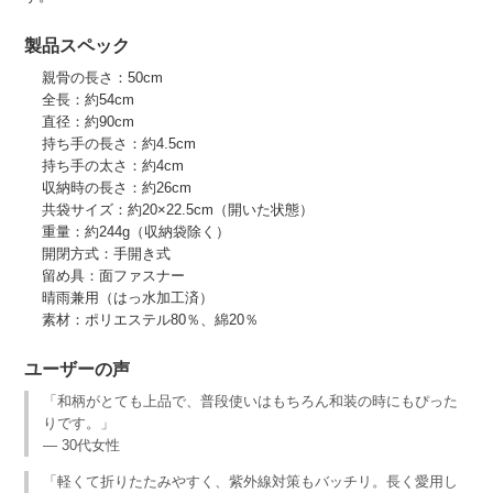
製品スペック
親骨の長さ：50cm
全長：約54cm
直径：約90cm
持ち手の長さ：約4.5cm
持ち手の太さ：約4cm
収納時の長さ：約26cm
共袋サイズ：約20×22.5cm（開いた状態）
重量：約244g（収納袋除く）
開閉方式：手開き式
留め具：面ファスナー
晴雨兼用（はっ水加工済）
素材：ポリエステル80％、綿20％
ユーザーの声
「和柄がとても上品で、普段使いはもちろん和装の時にもぴった
りです。」
— 30代女性
「軽くて折りたたみやすく、紫外線対策もバッチリ。長く愛用し