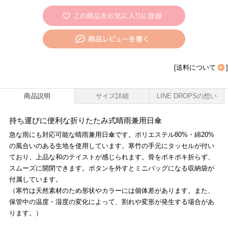
[
送料について
]
商品説明
サイズ詳細
LINE DROPSの想い
持ち運びに便利な折りたたみ式晴雨兼用日傘
急な雨にも対応可能な晴雨兼用日傘です。ポリエステル80%・綿20%
の風合いのある生地を使用しています。寒竹の手元にタッセルが付い
ており、上品な和のテイストが感じられます。骨をポキポキ折らず、
スムーズに開閉できます。ボタンを外すとミニバッグになる収納袋が
付属しています。
（寒竹は天然素材のため形状やカラーには個体差があります。また、
保管中の温度・湿度の変化によって、割れや変形が発生する場合があ
ります。）