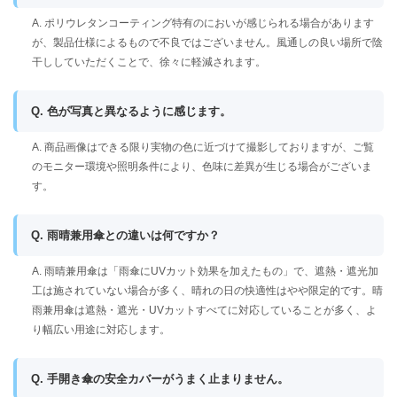
A. ポリウレタンコーティング特有のにおいが感じられる場合があります
が、製品仕様によるもので不良ではございません。風通しの良い場所で陰
干ししていただくことで、徐々に軽減されます。
Q. 色が写真と異なるように感じます。
A. 商品画像はできる限り実物の色に近づけて撮影しておりますが、ご覧
のモニター環境や照明条件により、色味に差異が生じる場合がございま
す。
Q. 雨晴兼用傘との違いは何ですか？
A. 雨晴兼用傘は「雨傘にUVカット効果を加えたもの」で、遮熱・遮光加
工は施されていない場合が多く、晴れの日の快適性はやや限定的です。晴
雨兼用傘は遮熱・遮光・UVカットすべてに対応していることが多く、よ
り幅広い用途に対応します。
Q. 手開き傘の安全カバーがうまく止まりません。