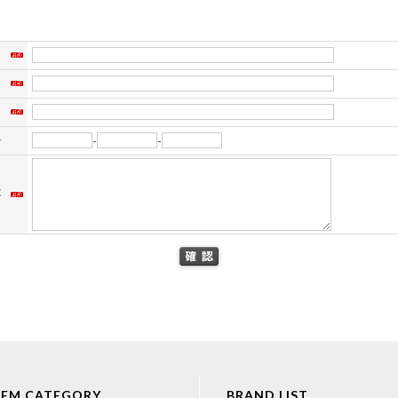
名
ス
）
号
-
-
容
TEM CATEGORY
BRAND LIST