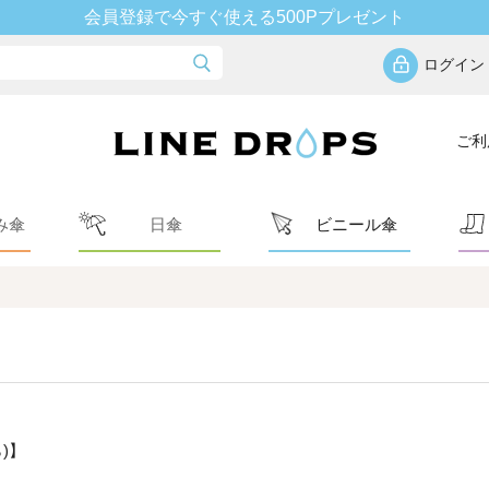
会員登録で今すぐ使える500Pプレゼント
ログイン
ご利
み傘
日傘
ビニール傘
)】