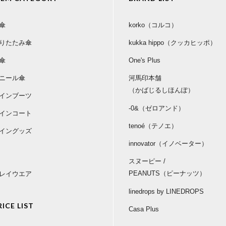
傘
korko（コルコ）
りたたみ傘
kukka hippo（クッカヒッポ）
傘
One's Plus
ニール傘
河馬印本舗
（かばじるしほんぽ）
インブーツ
-0&（ゼロアンド）
インコート
tenoé（テノエ）
イングッズ
innovator（イノベーター）
スヌーピー /
PEANUTS（ピーナッツ）
レイウエア
linedrops by LINEDROPS
RICE LIST
Casa Plus