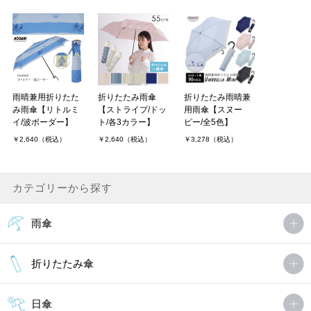
雨晴兼用折りたた
折りたたみ雨傘
折りたたみ雨晴兼
み雨傘【リトルミ
【ストライプ/ドッ
用雨傘【スヌー
イ/波ボーダー】
ト/各3カラー】
ピー/全5色】
￥2,640（税込）
￥2,640（税込）
￥3,278（税込）
カテゴリーから探す
雨傘
折りたたみ傘
日傘