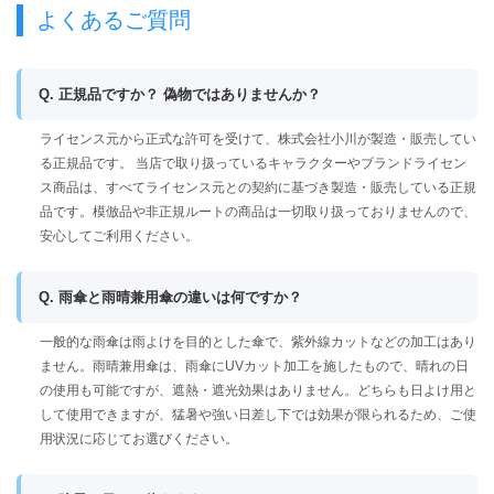
よくあるご質問
Q. 正規品ですか？ 偽物ではありませんか？
ライセンス元から正式な許可を受けて、株式会社小川が製造・販売してい
る正規品です。 当店で取り扱っているキャラクターやブランドライセン
ス商品は、すべてライセンス元との契約に基づき製造・販売している正規
品です。模倣品や非正規ルートの商品は一切取り扱っておりませんので、
安心してご利用ください。
Q. 雨傘と雨晴兼用傘の違いは何ですか？
一般的な雨傘は雨よけを目的とした傘で、紫外線カットなどの加工はあり
ません。雨晴兼用傘は、雨傘にUVカット加工を施したもので、晴れの日
の使用も可能ですが、遮熱・遮光効果はありません。どちらも日よけ用と
して使用できますが、猛暑や強い日差し下では効果が限られるため、ご使
用状況に応じてお選びください。