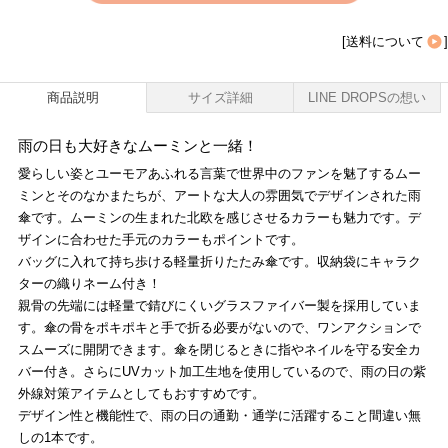
[
送料について
]
商品説明
サイズ詳細
LINE DROPSの想い
雨の日も大好きなムーミンと一緒！
愛らしい姿とユーモアあふれる言葉で世界中のファンを魅了するムー
ミンとそのなかまたちが、アートな大人の雰囲気でデザインされた雨
傘です。ムーミンの生まれた北欧を感じさせるカラーも魅力です。デ
ザインに合わせた手元のカラーもポイントです。
バッグに入れて持ち歩ける軽量折りたたみ傘です。収納袋にキャラク
ターの織りネーム付き！
親骨の先端には軽量で錆びにくいグラスファイバー製を採用していま
す。傘の骨をポキポキと手で折る必要がないので、ワンアクションで
スムーズに開閉できます。傘を閉じるときに指やネイルを守る安全カ
バー付き。さらにUVカット加工生地を使用しているので、雨の日の紫
外線対策アイテムとしてもおすすめです。
デザイン性と機能性で、雨の日の通勤・通学に活躍すること間違い無
しの1本です。