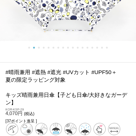
#晴雨兼用 #遮熱 #遮光 #UVカット #UPF50＋
夏の限定ラッピング対象
キッズ晴雨兼用日傘【子ども日傘/大好きなガーデ
ン】
KOR-KSP-29
4,070円
(税込)
[37ポイント進呈 ]