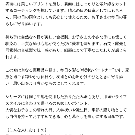
表面には美しいプリントを施し、裏面にはしっかりと紫外線をカット
するコーティングを施しています。晴れの日の日傘としてはもちろ
ん、雨の日の雨傘としても安心して使えるため、お子さまの毎日の暮
らしに寄り添います。
持ち手は自然な木目が美しい合板製。お子さまの小さな手にも優しく
馴染み、上質な触り心地が使うたびに愛着を深めます。石突・露先も
同素材の合板製で統一感があり、細部にまで丁寧なこだわりが感じら
れます。
この傘は単なる実用品を超え、毎日を彩る“特別なパートナー”です。家
族と過ごす穏やかな休日や、友達とのお出かけのひとときに寄り添
い、思い出をより豊かなものにしてくれます。
シリーズには同じ生地を使用した折りたたみ傘もあり、用途やライフ
スタイルに合わせて選べるのも嬉しいポイント。
大切なお子さまの晴れの日、入学祝いや誕生日、季節の贈り物として
も自信を持っておすすめできる、心と暮らしを豊かにする日傘です。
【こんな人におすすめ】