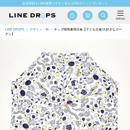
会員登録＆LINE連携で今すぐ使える500ポイントプレゼント
LINE DROPS
デザイン・柄
キッズ晴雨兼用日傘【子ども日傘/大好きなガー
デン】