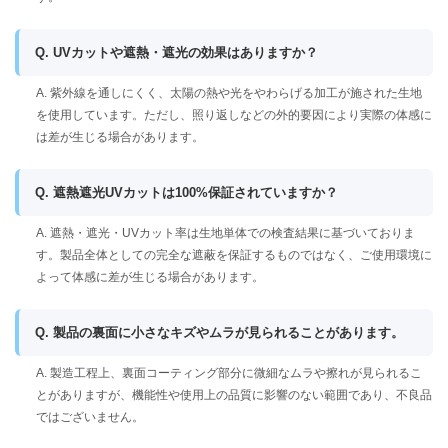
Q. UVカットや遮熱・遮光の効果はありますか？
A. 紫外線を通しにくく、太陽の熱や光をやわらげる加工が施された生地
を使用しています。ただし、照り返しなどの外的要因により実際の体感に
は差が生じる場合があります。
Q. 遮熱遮光UVカットは100%保証されていますか？
A. 遮熱・遮光・UVカット率は生地単体での検査結果に基づいておりま
す。製品全体としての完全な遮蔽を保証するものではなく、ご使用環境に
よって体感に差が生じる場合があります。
Q. 製品の裏面に小さなキズやムラが見られることがあります。
A. 製造工程上、裏面コーティング部分に微細なムラや擦れが見られるこ
とがありますが、機能性や使用上の品質に影響のない範囲であり、不良品
ではございません。