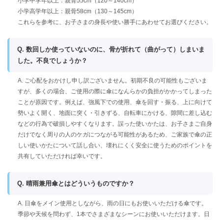
小学中学年以上：親骨55cm（120～140cm）
小学高学年以上：親骨58cm（130～145cm）
これらを参考に、お子さまの身長や使い勝手にあわせてお選びください。
Q. 数回しか使っていないのに、骨が折れて（曲がって）しまいま
した。不良でしょうか？
A. ご心配をおかけし申し訳ございません。初期不良の可能性もございま
すが、多くの場合、ご使用の際に傘になんらかの負担がかかってしまった
ことが原因です。例えば、強風下での使用、傘を回す・振る、上に向けて
勢いよく開く、地面に突く・引きずる、自転車にかける、隙間に差し込む
などの行為で破損しやすくなります。誤った使いかたは、お子さまご自身
だけでなく周りの人のケガにつながる可能性があるため、ご家族で傘の正
しい使いかたについて話し合い、壊れにくく安全に使うためのポイントを
共有していただければ幸いです。
Q. 晴雨兼用傘とはどういうものですか？
A. 日傘をメイン使用としながら、雨の日にもお使いいただける傘です。
季節や天候を問わず、1本でさまざまなシーンにお使いいただけます。日