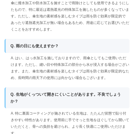
傘に撥水加工や防水加工を施すことで雨除けとしても使用できるようにし
たもので、特に最近は遮熱遮光の特殊加工を施したものが多くなっていま
す。ただし、傘生地の素材感を楽しむタイプは雨を防ぐ効果が限定的で
あったり遮熱遮光加工が無い場合もあるため、用途に応じてお選びいただ
くことをおすすめします。
Q. 雨の日にも使えますか？
A. はい、はっ水加工を施しておりますので、雨傘としてもご使用いただ
けます。ただし、縫い目や特殊加工の部分から水が浸入する場合がござい
ます。また、傘生地の素材感を楽しむタイプは雨を防ぐ効果が限定的なた
め、長時間の雨天下の使用には向かない場合もございます。
Q. 生地がくっついて開きにくいことがあります。不良でしょう
か？
A. 特に裏面コーティングが施されている生地は、たたんだ状態で貼り付
きやすい特性があります。使用前に手でそっと生地をほぐしてから開いて
いただくと、骨への負担を避けられ、より長く快適にご使用いただけま
す。