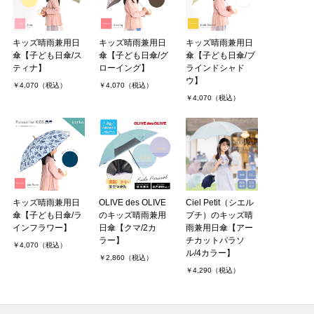
キッズ晴雨兼用日
キッズ晴雨兼用日
キッズ晴雨兼用日
傘【子ども日傘/ス
傘【子ども日傘/グ
傘【子ども日傘/ブ
ティナ】
ローイング】
ラインドシャド
ウ】
￥4,070（税込）
￥4,070（税込）
￥4,070（税込）
キッズ晴雨兼用日
OLIVE des OLIVE
Ciel Petit（シエル
傘【子ども日傘/ラ
のキッズ晴雨兼用
プチ）のキッズ晴
インフラワー】
日傘【クマ/2カ
雨兼用日傘【アー
ラー】
チカットパラソ
￥4,070（税込）
ル/4カラー】
￥2,860（税込）
￥4,290（税込）