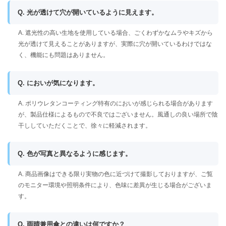
Q. 光が透けて穴が開いているように見えます。
A. 遮光性の高い生地を使用している場合、ごくわずかなムラやキズから
光が透けて見えることがありますが、実際に穴が開いているわけではな
く、機能にも問題はありません。
Q. においが気になります。
A. ポリウレタンコーティング特有のにおいが感じられる場合があります
が、製品仕様によるもので不良ではございません。風通しの良い場所で陰
干ししていただくことで、徐々に軽減されます。
Q. 色が写真と異なるように感じます。
A. 商品画像はできる限り実物の色に近づけて撮影しておりますが、ご覧
のモニター環境や照明条件により、色味に差異が生じる場合がございま
す。
Q. 雨晴兼用傘との違いは何ですか？