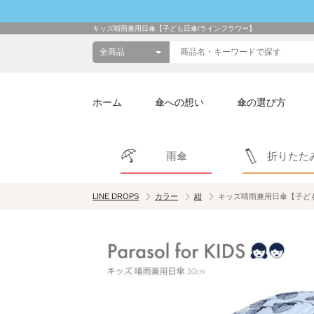
キッズ晴雨兼用日傘【子ども日傘/ラインフラワー】
ホーム
傘への想い
傘の選び方
雨傘
折りたた
LINE DROPS
カラー
紺
キッズ晴雨兼用日傘【子ど