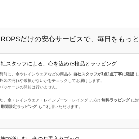
E DROPSだけの安心サービスで、毎日をもっ
自社スタッフによる、心を込めた検品とラッピング
荷前に、傘やレインウエアなどの商品を
自社スタッフが1点1点丁寧に確認
し
外装の汚れや破損がないかをチェックしてお届けします。
パッケージの開封は行いません。
た、傘・レインウエア・レインブーツ・レイングッズの
無料ラッピング
に対
た
期間限定ラッピング
もご利用いただけます。
家族で楽しむ、傘のお手入れブック