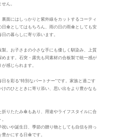
ません。
、裏面にはしっかりと紫外線をカットするコーティ
の日傘としてはもちろん、雨の日の雨傘としても安
毎日の暮らしに寄り添います。
板製。お子さまの小さな手にも優しく馴染み、上質
深めます。石突・露先も同素材の合板製で統一感が
りが感じられます。
日を彩る“特別なパートナー”です。家族と過ごす
かけのひとときに寄り添い、思い出をより豊かなも
た折りたたみ傘もあり、用途やライフスタイルに合
ト。
学祝いや誕生日、季節の贈り物としても自信を持っ
を豊かにする日傘です。