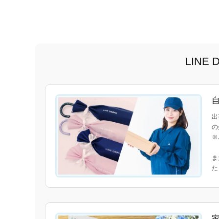
LIN
出
の
※
ま