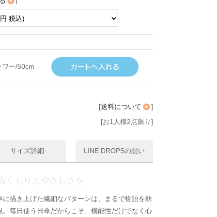
る
]
ワー/50cm
[
送料について
]
[お1人様2点限り]
サイズ詳細
LINE DROPSの想い
ぬくもりとやさしさを
寧に描き上げた繊細なパターンは、まるで物語を紡
現。毎日使う日傘だからこそ、機能性だけでなく心