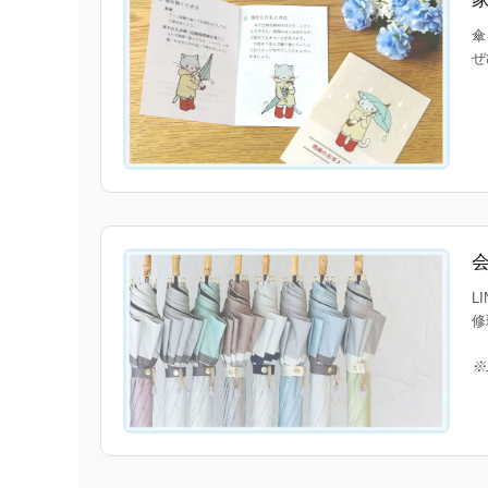
傘
ぜ
L
修
※