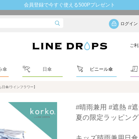
会員登録で今すぐ使える500Pプレゼント
ログイン
ご利
み傘
日傘
ビニール傘
も日傘/ラインフラワー】
#晴雨兼用 #遮熱 #遮
夏の限定ラッピング
キッズ晴雨兼用日傘