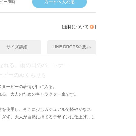
ピー/6時
[
送料について
]
サイズ詳細
LINE DROPSの想い
なれる、雨の日のパートナー
ーピーのぬくもりを
スヌーピーの表情が目に入る。
れる、大人のためのキャラクター傘です。
材を使用し、そこに少しカジュアルで軽やかなス
すぎず、大人が自然に持てるデザインに仕上げまし