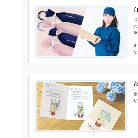
出
の
※
ま
傘
ぜ