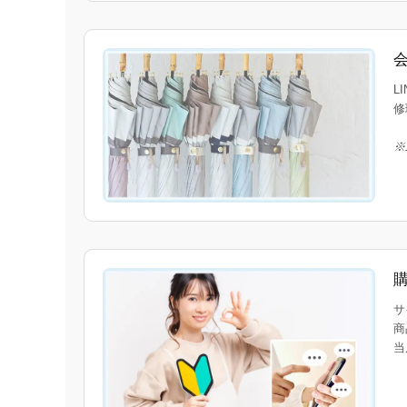
L
修
※
サ
商
当