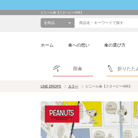
ビニール傘【スヌーピー/6時】
ホーム
傘への想い
傘の選び方
雨傘
折りたた
LINE DROPS
カラー
ビニール傘【スヌーピー/6時】