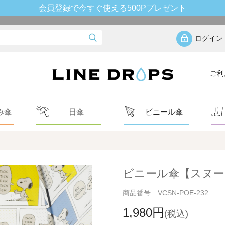
会員登録で今すぐ使える500Pプレゼント
ログイン
ご利
み傘
日傘
ビニール傘
ビニール傘【スヌー
商品番号 VCSN-POE-232
1,980円
(税込)