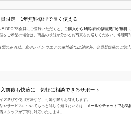
会員限定｜1年無料修理で長く使える
INE DROPS会員にご登録いただくと、
ご購入から1年以内の修理費用が無料
理をご希望の場合は、商品の状態が分かるお写真をお送りください。修理可
1回のみ有効。傘やレインウエアの生地破れは対象外。会員登録後のご購
購入前後も快適に｜気軽に相談できるサポート
イズ選びや使用方法など、可能な限りお答えします。
品やサービスについてもっと詳しく知りたい方は、
メールやチャットでお気
店スタッフが丁寧に対応いたします。