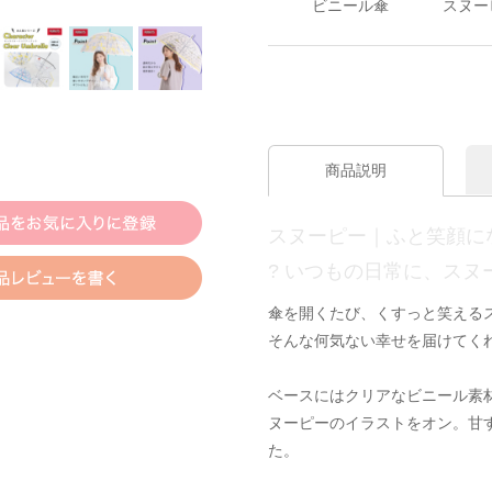
ビニール傘
スヌー
商品説明
スヌーピー｜ふと笑顔に
? いつもの日常に、スヌ
傘を開くたび、くすっと笑える
そんな何気ない幸せを届けてく
ベースにはクリアなビニール素
ヌーピーのイラストをオン。甘
た。