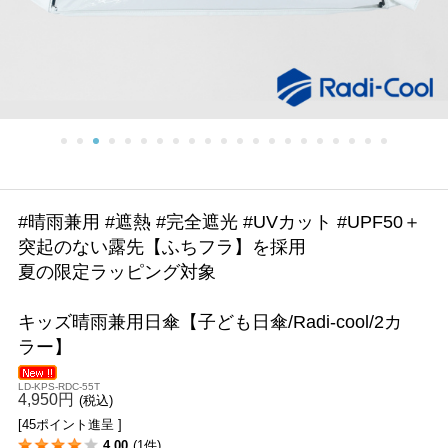
#晴雨兼用 #遮熱 #完全遮光 #UVカット #UPF50＋
突起のない露先【ふちフラ】を採用
夏の限定ラッピング対象
キッズ晴雨兼用日傘【子ども日傘/Radi-cool/2カ
ラー】
LD-KPS-RDC-55T
4,950円
(税込)
[45ポイント進呈 ]
4.00
(1件)