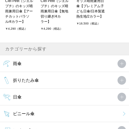
Ciel Petit（シエル
Ciel Petit（シエル
キッズ晴雨兼用日
プチ）のキッズ晴
プチ）のキッズ晴
傘【プレミアム子
雨兼用日傘【アー
雨兼用日傘【無地
ども日傘/日本製遮
チカットパラソ
切り継ぎ/4カ
熱生地/2カラー】
ル/4カラー】
ラー】
￥16,500（税込）
￥4,290（税込）
￥4,290（税込）
カテゴリーから探す
雨傘
折りたたみ傘
日傘
ビニール傘