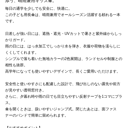
添う、晴雨兼用キッズ傘。
毎日の通学を少しでも安全に、快適に。
この子ども用長傘は、晴雨兼用でオールシーズン活躍する頼れる一本
です。
日差しが強い日には、遮熱・遮光・UVカットで暑さと紫外線からしっ
かりガード。
雨の日には、はっ水加工でしっかり水を弾き、衣服や荷物を濡らしに
くくしてくれます。
シンプルで落ち着いた無地カラーの2色展開は、ランドセルや制服との
相性も抜群。
高学年になっても使いやすいデザインで、長くご愛用いただけます。
安全性と使いやすさにも配慮した設計で、飛び出しのない露先や前方
が見やすい透明窓付き。
さらに、夕暮れ時や雨の日でも目立ちやすい反射テープを1コマにプラ
ス。
傘を開くときは、扱いやすいジャンプ式。閉じたあとは、面ファス
ナーのバンドで簡単に留められます。
【おすすめポイント】