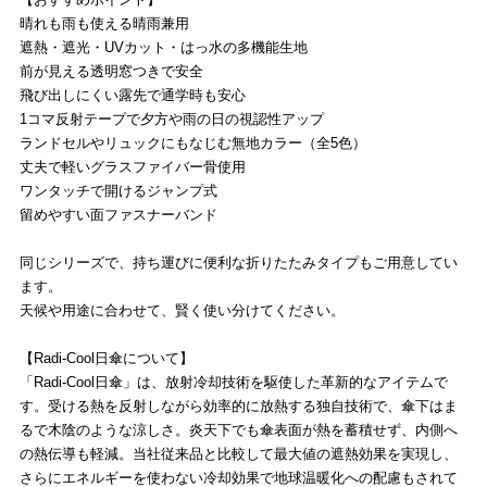
晴れも雨も使える晴雨兼用
遮熱・遮光・UVカット・はっ水の多機能生地
前が見える透明窓つきで安全
飛び出しにくい露先で通学時も安心
1コマ反射テープで夕方や雨の日の視認性アップ
ランドセルやリュックにもなじむ無地カラー（全5色）
丈夫で軽いグラスファイバー骨使用
ワンタッチで開けるジャンプ式
留めやすい面ファスナーバンド
同じシリーズで、持ち運びに便利な折りたたみタイプもご用意してい
ます。
天候や用途に合わせて、賢く使い分けてください。
【Radi-Cool日傘について】
「Radi-Cool日傘」は、放射冷却技術を駆使した革新的なアイテムで
す。受ける熱を反射しながら効率的に放熱する独自技術で、傘下はま
るで木陰のような涼しさ。炎天下でも傘表面が熱を蓄積せず、内側へ
の熱伝導も軽減。当社従来品と比較して最大値の遮熱効果を実現し、
さらにエネルギーを使わない冷却効果で地球温暖化への配慮もされて