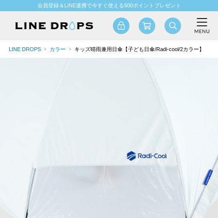
会員登録＆LINE連携で今すぐ使える500ポイントプレゼント
LINE DROPS
カラー
キッズ晴雨兼用日傘【子ども日傘/Radi-cool/2カラー】