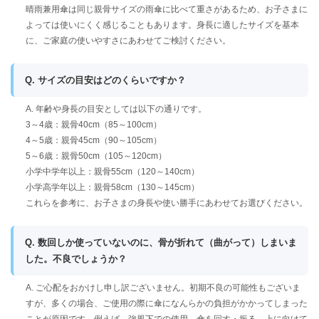
晴雨兼用傘は同じ親骨サイズの雨傘に比べて重さがあるため、お子さまに
よっては使いにくく感じることもあります。身長に適したサイズを基本
に、ご家庭の使いやすさにあわせてご検討ください。
Q. サイズの目安はどのくらいですか？
A. 年齢や身長の目安としては以下の通りです。
3～4歳：親骨40cm（85～100cm）
4～5歳：親骨45cm（90～105cm）
5～6歳：親骨50cm（105～120cm）
小学中学年以上：親骨55cm（120～140cm）
小学高学年以上：親骨58cm（130～145cm）
これらを参考に、お子さまの身長や使い勝手にあわせてお選びください。
Q. 数回しか使っていないのに、骨が折れて（曲がって）しまいま
した。不良でしょうか？
A. ご心配をおかけし申し訳ございません。初期不良の可能性もございま
すが、多くの場合、ご使用の際に傘になんらかの負担がかかってしまった
ことが原因です。例えば、強風下での使用、傘を回す・振る、上に向けて