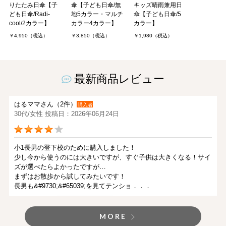
りたたみ日傘【子
傘【子ども日傘/無
キッズ晴雨兼用日
ども日傘/Radi-
地5カラー・マルチ
傘【子ども日傘/5
cool/2カラー】
カラー4カラー】
カラー】
￥4,950（税込）
￥3,850（税込）
￥1,980（税込）
最新商品レビュー
はるママさん（2件）
購入者
30代/女性 投稿日：2026年06月24日
小1長男の登下校のために購入しました！
少し今から使うのには大きいですが、すぐ子供は大きくなる！サイ
ズが選べたらよかったですが…
まずはお散歩から試してみたいです！
長男も&#9730;&#65039;を見てテンショ．．．
MORE