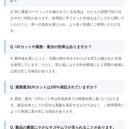
か？
A. 特に裏面コーティングが施されている生地は、たたんだ状態で貼り付
きやすい特性があります。使用前に手でそっと生地をほぐしてから開いて
いただくと、骨への負担を避けられ、より長く快適にご使用いただけま
す。
Q. UVカットや遮熱・遮光の効果はありますか？
A. 紫外線を通しにくく、太陽の熱や光をやわらげる加工が施された生地
を使用しています。ただし、照り返しなどの外的要因により実際の体感に
は差が生じる場合があります。
Q. 遮熱遮光UVカットは100%保証されていますか？
A. 遮熱・遮光・UVカット率は生地単体での検査結果に基づいておりま
す。製品全体としての完全な遮蔽を保証するものではなく、ご使用環境に
よって体感に差が生じる場合があります。
Q. 製品の裏面に小さなキズやムラが見られることがあります。