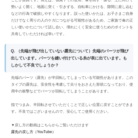
勢いよく開く、地面に突く・引きずる、自転車にかける、隙間に差し込む
などの行為で破損しやすくなります。誤った使いかたは、お子さまご自身
だけでなく周りの人のケガにつながる可能性があるため、ご家族で傘の正
しい使いかたについて話し合い、壊れにくく安全に使うためのポイントを
共有していただければ幸いです。
Q. （先端が飛び出していない露先について）先端のパーツが飛び
出しています。パーツを縫い付けている糸が表に出ています。も
しかして不良でしょうか？
先端のパーツ（露先）が半回転してしまっている可能性があります。この
タイプの露先は、安全性を考慮して尖りをおさえた形状になっており、使
用中の衝撃などでパーツが回転してしまうことがあります。
指でつまみ、半回転させていただくことで正しい位置に戻すことができま
す。不良ではございませんので、安心してご使用ください。
▼戻し方の動画はこちらからご覧いただけます
露先の戻し方（YouTube）