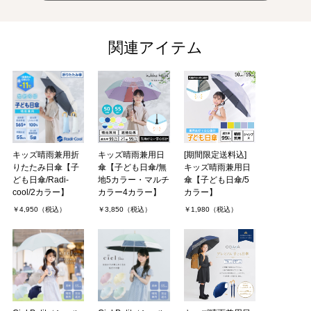
関連アイテム
キッズ晴雨兼用折
キッズ晴雨兼用日
[期間限定送料込]
りたたみ日傘【子
傘【子ども日傘/無
キッズ晴雨兼用日
ども日傘/Radi-
地5カラー・マルチ
傘【子ども日傘/5
cool/2カラー】
カラー4カラー】
カラー】
￥4,950（税込）
￥3,850（税込）
￥1,980（税込）