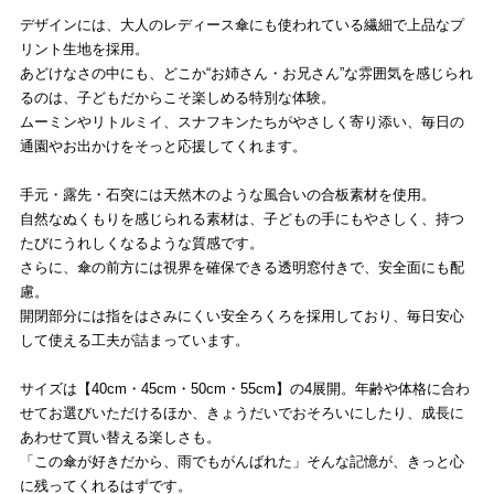
デザインには、大人のレディース傘にも使われている繊細で上品なプ
リント生地を採用。
あどけなさの中にも、どこか“お姉さん・お兄さん”な雰囲気を感じられ
るのは、子どもだからこそ楽しめる特別な体験。
ムーミンやリトルミイ、スナフキンたちがやさしく寄り添い、毎日の
通園やお出かけをそっと応援してくれます。
手元・露先・石突には天然木のような風合いの合板素材を使用。
自然なぬくもりを感じられる素材は、子どもの手にもやさしく、持つ
たびにうれしくなるような質感です。
さらに、傘の前方には視界を確保できる透明窓付きで、安全面にも配
慮。
開閉部分には指をはさみにくい安全ろくろを採用しており、毎日安心
して使える工夫が詰まっています。
サイズは【40cm・45cm・50cm・55cm】の4展開。年齢や体格に合わ
せてお選びいただけるほか、きょうだいでおそろいにしたり、成長に
あわせて買い替える楽しさも。
「この傘が好きだから、雨でもがんばれた」そんな記憶が、きっと心
に残ってくれるはずです。