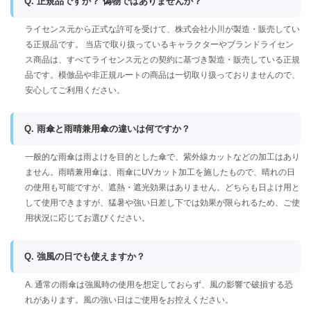
Q. 正規品ですか？ 偽物ではありませんか？
ライセンス元から正式な許可を受けて、株式会社小川が製造・販売してい
る正規品です。 当店で取り扱っているキャラクターやブランドライセン
ス商品は、すべてライセンス元との契約に基づき製造・販売している正規
品です。模倣品や非正規ルートの商品は一切取り扱っておりませんので、
安心してご利用ください。
Q. 雨傘と雨晴兼用傘の違いは何ですか？
一般的な雨傘は雨よけを目的とした傘で、紫外線カットなどの加工はあり
ません。雨晴兼用傘は、雨傘にUVカット加工を施したもので、晴れの日
の使用も可能ですが、遮熱・遮光効果はありません。どちらも日よけ用と
して使用できますが、猛暑や強い日差し下では効果が限られるため、ご使
用状況に応じてお選びください。
Q. 強風の日でも使えますか？
A. 通常の雨傘は強風時の使用を想定しておらず、風の影響で破損する恐
れがあります。風の強い日はご使用をお控えください。