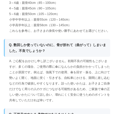
3～4歳：親骨40cm（85～100cm）
4～5歳：親骨45cm（90～105cm）
5～6歳：親骨50cm（105～120cm）
小学中学年以上：親骨55cm（120～140cm）
小学高学年以上：親骨58cm（130～145cm）
これらを参考に、お子さまの身長や使い勝手にあわせてお選びください。
Q. 数回しか使っていないのに、骨が折れて（曲がって）しまいま
した。不良でしょうか？
A. ご心配をおかけし申し訳ございません。初期不良の可能性もございま
すが、多くの場合、ご使用の際に傘になんらかの負担がかかってしまった
ことが原因です。例えば、強風下での使用、傘を回す・振る、上に向けて
勢いよく開く、地面に突く・引きずる、自転車にかける、隙間に差し込む
などの行為で破損しやすくなります。誤った使いかたは、お子さまご自身
だけでなく周りの人のケガにつながる可能性があるため、ご家族で傘の正
しい使いかたについて話し合い、壊れにくく安全に使うためのポイントを
共有していただければ幸いです。