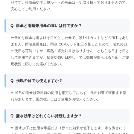
品です。模倣品や非正規ルートの商品は一切取り扱っておりませんので、
安心してご利用ください。
Q. 雨傘と雨晴兼用傘の違いは何ですか？
一般的な雨傘は雨よけを目的とした傘で、紫外線カットなどの加工はあり
ません。雨晴兼用傘は、雨傘にUVカット加工を施したもので、晴れの日
の使用も可能ですが、遮熱・遮光効果はありません。どちらも日よけ用と
して使用できますが、猛暑や強い日差し下では効果が限られるため、ご使
用状況に応じてお選びください。
Q. 強風の日でも使えますか？
A. 通常の雨傘は強風時の使用を想定しておらず、風の影響で破損する恐
れがあります。風の強い日はご使用をお控えください。
Q. 撥水効果はどれくらい持続しますか？
A. 撥水加工は使用や摩擦により徐々に効果が低下します。水を弾きにく