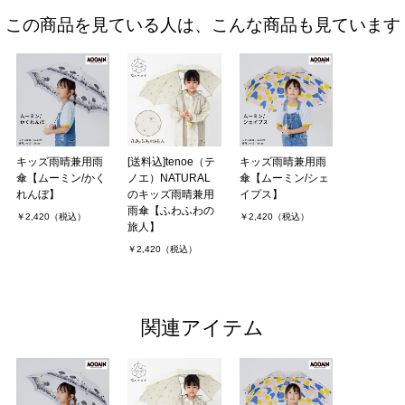
この商品を見ている人は、こんな商品も見ています
キッズ雨晴兼用雨
[送料込]tenoe（テ
キッズ雨晴兼用雨
傘【ムーミン/かく
ノエ）NATURAL
傘【ムーミン/シェ
れんぼ】
のキッズ雨晴兼用
イプス】
雨傘【ふわふわの
￥2,420（税込）
￥2,420（税込）
旅人】
￥2,420（税込）
関連アイテム