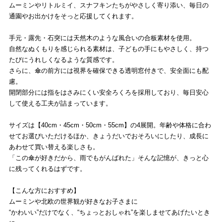
ムーミンやリトルミイ、スナフキンたちがやさしく寄り添い、毎日の
通園やお出かけをそっと応援してくれます。
手元・露先・石突には天然木のような風合いの合板素材を使用。
自然なぬくもりを感じられる素材は、子どもの手にもやさしく、持つ
たびにうれしくなるような質感です。
さらに、傘の前方には視界を確保できる透明窓付きで、安全面にも配
慮。
開閉部分には指をはさみにくい安全ろくろを採用しており、毎日安心
して使える工夫が詰まっています。
サイズは【40cm・45cm・50cm・55cm】の4展開。年齢や体格に合わ
せてお選びいただけるほか、きょうだいでおそろいにしたり、成長に
あわせて買い替える楽しさも。
「この傘が好きだから、雨でもがんばれた」そんな記憶が、きっと心
に残ってくれるはずです。
【こんな方におすすめ】
ムーミンや北欧の世界観が好きなお子さまに
“かわいい”だけでなく、“ちょっとおしゃれ”を楽しませてあげたいとき