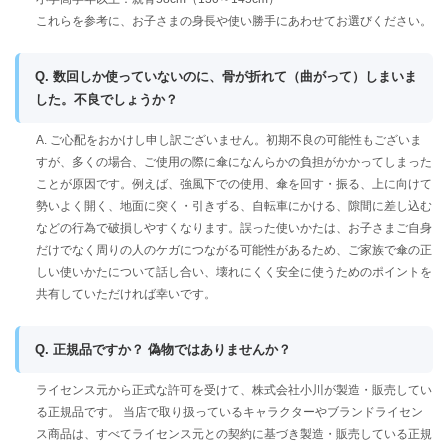
これらを参考に、お子さまの身長や使い勝手にあわせてお選びください。
Q. 数回しか使っていないのに、骨が折れて（曲がって）しまいま
した。不良でしょうか？
A. ご心配をおかけし申し訳ございません。初期不良の可能性もございま
すが、多くの場合、ご使用の際に傘になんらかの負担がかかってしまった
ことが原因です。例えば、強風下での使用、傘を回す・振る、上に向けて
勢いよく開く、地面に突く・引きずる、自転車にかける、隙間に差し込む
などの行為で破損しやすくなります。誤った使いかたは、お子さまご自身
だけでなく周りの人のケガにつながる可能性があるため、ご家族で傘の正
しい使いかたについて話し合い、壊れにくく安全に使うためのポイントを
共有していただければ幸いです。
Q. 正規品ですか？ 偽物ではありませんか？
ライセンス元から正式な許可を受けて、株式会社小川が製造・販売してい
る正規品です。 当店で取り扱っているキャラクターやブランドライセン
ス商品は、すべてライセンス元との契約に基づき製造・販売している正規