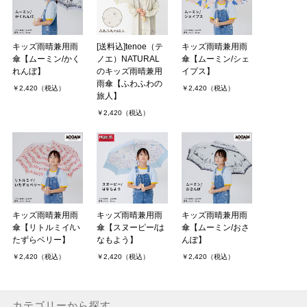
キッズ雨晴兼用雨
[送料込]tenoe（テ
キッズ雨晴兼用雨
傘【ムーミン/かく
ノエ）NATURAL
傘【ムーミン/シェ
れんぼ】
のキッズ雨晴兼用
イプス】
雨傘【ふわふわの
￥2,420（税込）
￥2,420（税込）
旅人】
￥2,420（税込）
キッズ雨晴兼用雨
キッズ雨晴兼用雨
キッズ雨晴兼用雨
傘【リトルミイ/い
傘【スヌーピー/は
傘【ムーミン/おさ
たずらベリー】
なもよう】
んぽ】
￥2,420（税込）
￥2,420（税込）
￥2,420（税込）
カテゴリーから探す