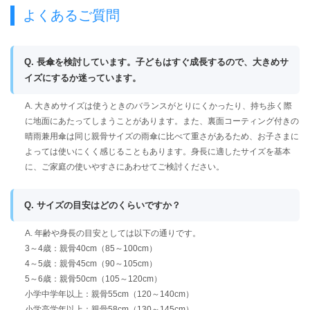
よくあるご質問
Q. 長傘を検討しています。子どもはすぐ成長するので、大きめサ
イズにするか迷っています。
A. 大きめサイズは使うときのバランスがとりにくかったり、持ち歩く際
に地面にあたってしまうことがあります。また、裏面コーティング付きの
晴雨兼用傘は同じ親骨サイズの雨傘に比べて重さがあるため、お子さまに
よっては使いにくく感じることもあります。身長に適したサイズを基本
に、ご家庭の使いやすさにあわせてご検討ください。
Q. サイズの目安はどのくらいですか？
A. 年齢や身長の目安としては以下の通りです。
3～4歳：親骨40cm（85～100cm）
4～5歳：親骨45cm（90～105cm）
5～6歳：親骨50cm（105～120cm）
小学中学年以上：親骨55cm（120～140cm）
小学高学年以上：親骨58cm（130～145cm）