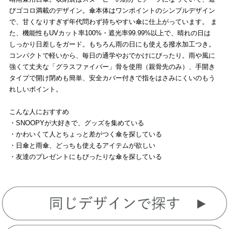
びゴコロ満載のデザイン。傘本体はワンポイントのシンプルデザイン
で、甘くなりすぎず年代問わず持ちやすい傘に仕上がっています。 ま
た、機能性もUVカット率100%・遮光率99.99%以上で、晴れの日は
しっかり日差しをガード。もちろん雨の日にも使える撥水加工つき。
コンパクトで軽いから、毎日の通学やおでかけにぴったり。雨や風に
強くて丈夫な「グラスファイバー」骨を使用（親骨先のみ）、手開き
タイプで開け閉めも簡単、安全カバー付きで指をはさみにくいのもう
れしいポイント。
こんな人におすすめ
・SNOOPYが大好きで、グッズを集めている
・かわいくて人とちょっと差がつく傘を探している
・日傘と雨傘、どっちも使えるアイテムが欲しい
・友達のプレゼントにもぴったりな傘を探している