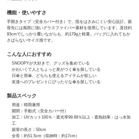
機能・使いやすさ
手開きタイプ（安全カバー付き）で、指をはさみにくい安心設計。親
骨先には風雨に強いグラスファイバー素材を使用しています。直径約
93cmでしっかり覆いながらも、約179gと軽量。バッグに入れてもか
さばらないサイズ感です。
こんな人におすすめ
SNOOPYが大好きで、グッズを集めている
かわいくて人とちょっと差がつく傘を探している
日傘と雨傘、どちらも使えるアイテムが欲しい
友達へのプレゼントにぴったりな傘を探している
製品スペック
用途：晴雨兼用
開閉：手動式（安全カバー付）
加工：UVカット100％・遮光率99.99％以上・遮熱効果・はっ水加
工
親骨の長さ：50cm
全長：約51.5cm（収納時：約17cm）