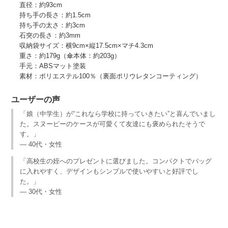
直径：約93cm
持ち手の長さ：約1.5cm
持ち手の太さ：約3cm
石突の長さ：約3mm
収納袋サイズ：横9cm×縦17.5cm×マチ4.3cm
重さ：約179g（傘本体：約203g）
手元：ABSマット塗装
素材：ポリエステル100％（裏面ポリウレタンコーティング）
ユーザーの声
「娘（中学生）が“これなら学校に持っていきたい”と喜んでいまし
た。スヌーピーのケースが可愛くて友達にも褒められたそうで
す。」
— 40代・女性
「高校生の姪へのプレゼントに選びました。コンパクトでバッグ
に入れやすく、デザインもシンプルで使いやすいと好評でし
た。」
— 30代・女性