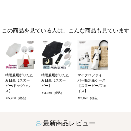
この商品を見ている人は、こんな商品も見ています
晴雨兼用折りたた
晴雨兼用折りたた
マイクロファイ
み日傘【スヌー
み日傘【スヌー
バー吸水傘ケース
ピー/ドッグハウ
ピー】
【スヌーピー/フェ
ス】
イス】
￥3,850（税込）
￥5,280（税込）
￥2,970（税込）
最新商品レビュー