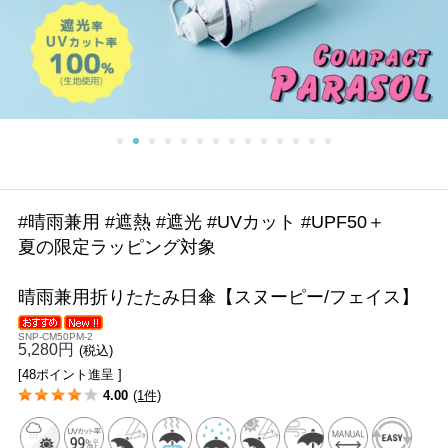
#晴雨兼用 #遮熱 #遮光 #UVカット #UPF50＋
夏の限定ラッピング対象
晴雨兼用折りたたみ日傘【スヌーピー/フェイス】
SNP-CM50PM-2
5,280円
(税込)
[48ポイント進呈 ]
4.00
(1件)