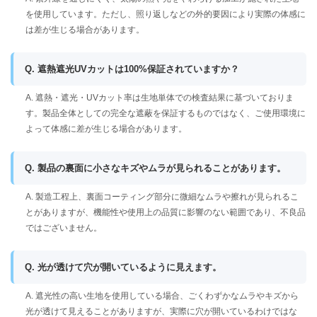
を使用しています。ただし、照り返しなどの外的要因により実際の体感に
は差が生じる場合があります。
Q. 遮熱遮光UVカットは100%保証されていますか？
A. 遮熱・遮光・UVカット率は生地単体での検査結果に基づいておりま
す。製品全体としての完全な遮蔽を保証するものではなく、ご使用環境に
よって体感に差が生じる場合があります。
Q. 製品の裏面に小さなキズやムラが見られることがあります。
A. 製造工程上、裏面コーティング部分に微細なムラや擦れが見られるこ
とがありますが、機能性や使用上の品質に影響のない範囲であり、不良品
ではございません。
Q. 光が透けて穴が開いているように見えます。
A. 遮光性の高い生地を使用している場合、ごくわずかなムラやキズから
光が透けて見えることがありますが、実際に穴が開いているわけではな