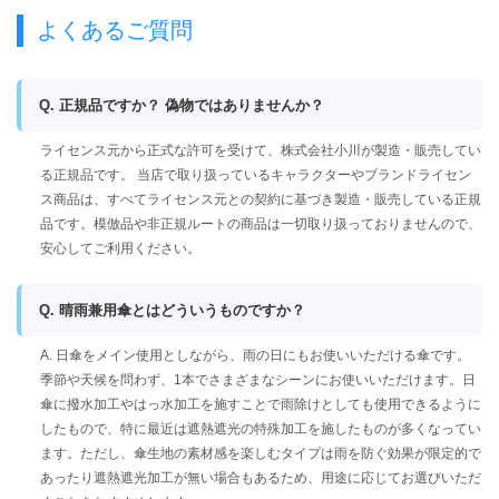
よくあるご質問
Q. 正規品ですか？ 偽物ではありませんか？
ライセンス元から正式な許可を受けて、株式会社小川が製造・販売してい
る正規品です。 当店で取り扱っているキャラクターやブランドライセン
ス商品は、すべてライセンス元との契約に基づき製造・販売している正規
品です。模倣品や非正規ルートの商品は一切取り扱っておりませんので、
安心してご利用ください。
Q. 晴雨兼用傘とはどういうものですか？
A. 日傘をメイン使用としながら、雨の日にもお使いいただける傘です。
季節や天候を問わず、1本でさまざまなシーンにお使いいただけます。日
傘に撥水加工やはっ水加工を施すことで雨除けとしても使用できるように
したもので、特に最近は遮熱遮光の特殊加工を施したものが多くなってい
ます。ただし、傘生地の素材感を楽しむタイプは雨を防ぐ効果が限定的で
あったり遮熱遮光加工が無い場合もあるため、用途に応じてお選びいただ