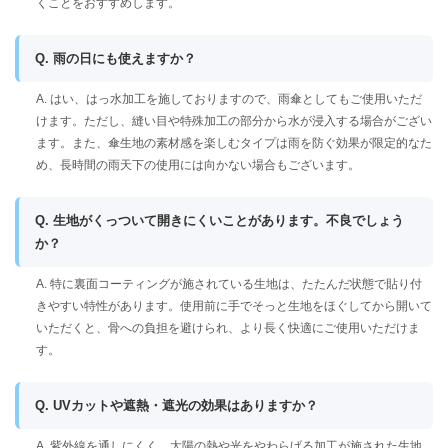
くことをおすすめします。
Q. 雨の日にも使えますか？
A. はい、はっ水加工を施しておりますので、雨傘としてもご使用いただ
けます。ただし、縫い目や特殊加工の部分から水が浸入する場合がござい
ます。また、傘生地の素材感を楽しむタイプは雨を防ぐ効果が限定的なた
め、長時間の雨天下の使用には向かない場合もございます。
Q. 生地がくっついて開きにくいことがあります。不良でしょう
か？
A. 特に裏面コーティングが施されている生地は、たたんだ状態で貼り付
きやすい特性があります。使用前に手でそっと生地をほぐしてから開いて
いただくと、骨への負担を避けられ、より長く快適にご使用いただけま
す。
Q. UVカットや遮熱・遮光の効果はありますか？
A. 紫外線を通しにくく、太陽の熱や光をやわらげる加工が施された生地