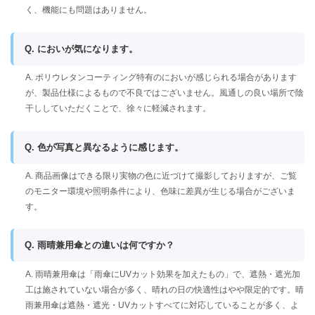
く、機能にも問題はありません。
Q. においが気になります。
A. ポリウレタンコーティング特有のにおいが感じられる場合があります
が、製品仕様によるもので不良ではございません。風通しの良い場所で陰
干ししていただくことで、徐々に軽減されます。
Q. 色が写真と異なるように感じます。
A. 商品画像はできる限り実物の色に近づけて撮影しておりますが、ご覧
のモニター環境や照明条件により、色味に差異が生じる場合がございま
す。
Q. 雨晴兼用傘との違いは何ですか？
A. 雨晴兼用傘は「雨傘にUVカット効果を加えたもの」で、遮熱・遮光加
工は施されていない場合が多く、晴れの日の快適性はやや限定的です。晴
雨兼用傘は遮熱・遮光・UVカットすべてに対応していることが多く、よ