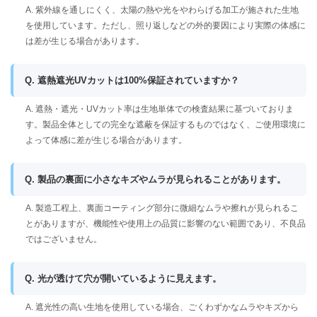
A. 紫外線を通しにくく、太陽の熱や光をやわらげる加工が施された生地
を使用しています。ただし、照り返しなどの外的要因により実際の体感に
は差が生じる場合があります。
Q. 遮熱遮光UVカットは100%保証されていますか？
A. 遮熱・遮光・UVカット率は生地単体での検査結果に基づいておりま
す。製品全体としての完全な遮蔽を保証するものではなく、ご使用環境に
よって体感に差が生じる場合があります。
Q. 製品の裏面に小さなキズやムラが見られることがあります。
A. 製造工程上、裏面コーティング部分に微細なムラや擦れが見られるこ
とがありますが、機能性や使用上の品質に影響のない範囲であり、不良品
ではございません。
Q. 光が透けて穴が開いているように見えます。
A. 遮光性の高い生地を使用している場合、ごくわずかなムラやキズから