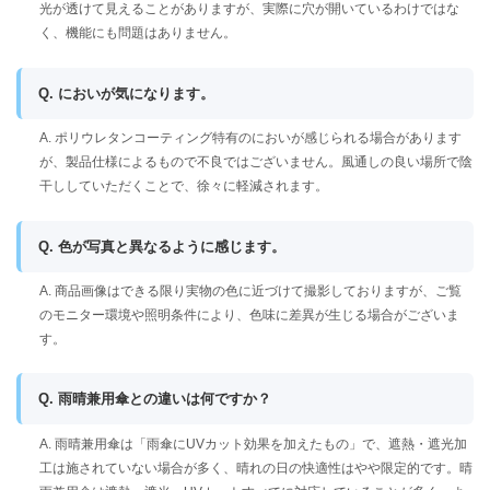
光が透けて見えることがありますが、実際に穴が開いているわけではな
く、機能にも問題はありません。
Q. においが気になります。
A. ポリウレタンコーティング特有のにおいが感じられる場合があります
が、製品仕様によるもので不良ではございません。風通しの良い場所で陰
干ししていただくことで、徐々に軽減されます。
Q. 色が写真と異なるように感じます。
A. 商品画像はできる限り実物の色に近づけて撮影しておりますが、ご覧
のモニター環境や照明条件により、色味に差異が生じる場合がございま
す。
Q. 雨晴兼用傘との違いは何ですか？
A. 雨晴兼用傘は「雨傘にUVカット効果を加えたもの」で、遮熱・遮光加
工は施されていない場合が多く、晴れの日の快適性はやや限定的です。晴