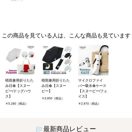
この商品を見ている人は、こんな商品も見ています
晴雨兼用折りたた
晴雨兼用折りたた
マイクロファイ
み日傘【スヌー
み日傘【スヌー
バー吸水傘ケース
ピー/ドッグハウ
ピー】
【スヌーピー/フェ
ス】
イス】
￥3,850（税込）
￥5,280（税込）
￥2,970（税込）
最新商品レビュー