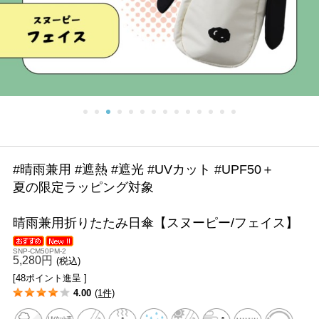
#晴雨兼用 #遮熱 #遮光 #UVカット #UPF50＋
夏の限定ラッピング対象
晴雨兼用折りたたみ日傘【スヌーピー/フェイス】
SNP-CM50PM-2
5,280円
(税込)
[48ポイント進呈 ]
4.00
(1件)