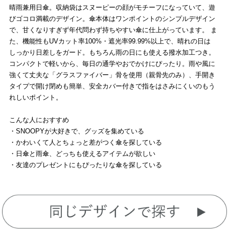
晴雨兼用日傘。収納袋はスヌーピーの顔がモチーフになっていて、遊
びゴコロ満載のデザイン。傘本体はワンポイントのシンプルデザイン
で、甘くなりすぎず年代問わず持ちやすい傘に仕上がっています。 ま
た、機能性もUVカット率100%・遮光率99.99%以上で、晴れの日は
しっかり日差しをガード。もちろん雨の日にも使える撥水加工つき。
コンパクトで軽いから、毎日の通学やおでかけにぴったり。雨や風に
強くて丈夫な「グラスファイバー」骨を使用（親骨先のみ）、手開き
タイプで開け閉めも簡単、安全カバー付きで指をはさみにくいのもう
れしいポイント。
こんな人におすすめ
・SNOOPYが大好きで、グッズを集めている
・かわいくて人とちょっと差がつく傘を探している
・日傘と雨傘、どっちも使えるアイテムが欲しい
・友達のプレゼントにもぴったりな傘を探している