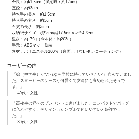
全長：約51.5cm（収納時：約17cm）
直径：約93cm
持ち手の長さ：約1.5cm
持ち手の太さ：約3cm
石突の長さ：約3mm
収納袋サイズ：横9cm×縦17.5cm×マチ4.3cm
重さ：約179g（傘本体：約203g）
手元：ABSマット塗装
素材：ポリエステル100％（裏面ポリウレタンコーティング）
ユーザーの声
「娘（中学生）が“これなら学校に持っていきたい”と喜んでいまし
た。スヌーピーのケースが可愛くて友達にも褒められたそうで
す。」
— 40代・女性
「高校生の姪へのプレゼントに選びました。コンパクトでバッグ
に入れやすく、デザインもシンプルで使いやすいと好評でし
た。」
— 30代・女性