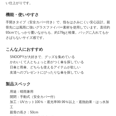
い仕上がりです。
機能・使いやすさ
手開きタイプ（安全カバー付き）で、指をはさみにくい安心設計。親
骨先には風雨に強いグラスファイバー素材を使用しています。直径約
93cmでしっかり覆いながらも、約179gと軽量。バッグに入れてもか
さばらないサイズ感です。
こんな人におすすめ
SNOOPYが大好きで、グッズを集めている
かわいくて人とちょっと差がつく傘を探している
日傘と雨傘、どちらも使えるアイテムが欲しい
友達へのプレゼントにぴったりな傘を探している
製品スペック
用途：晴雨兼用
開閉：手動式（安全カバー付）
加工：UVカット100％・遮光率99.99％以上・遮熱効果・はっ水加
工
親骨の長さ：50cm