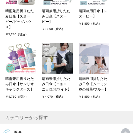
晴雨兼用折りたた
晴雨兼用折りたた
晴雨兼用日傘【ス
み日傘【スヌー
み日傘【スヌー
ヌーピー】
ピー/ドッグハウ
ピー】
￥3,850（税込）
ス】
￥3,850（税込）
￥5,280（税込）
晴雨兼用折りたた
晴雨兼用折りたた
晴雨兼用折りたた
み日傘【サンリオ
み日傘【ニョロ
み日傘【ムーミン
キャラクターズ】
ニョロ/ホワイト】
谷の彗星/ブルー】
￥4,730（税込）
￥4,070（税込）
￥3,850（税込）
カテゴリーから探す
雨傘