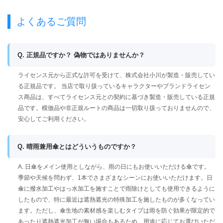
よくあるご質問
Q. 正規品ですか？ 偽物ではありませんか？
ライセンス元から正式な許可を受けて、株式会社小川が製造・販売してい
る正規品です。 当店で取り扱っているキャラクターやブランドライセン
ス商品は、すべてライセンス元との契約に基づき製造・販売している正規
品です。模倣品や非正規ルートの商品は一切取り扱っておりませんので、
安心してご利用ください。
Q. 晴雨兼用傘とはどういうものですか？
A. 日傘をメイン使用としながら、雨の日にもお使いいただける傘です。
季節や天候を問わず、1本でさまざまなシーンにお使いいただけます。日
傘に撥水加工やはっ水加工を施すことで雨除けとしても使用できるように
したもので、特に最近は遮熱遮光の特殊加工を施したものが多くなってい
ます。ただし、傘生地の素材感を楽しむタイプは雨を防ぐ効果が限定的で
あったり遮熱遮光加工が無い場合もあるため、用途に応じてお選びいただ